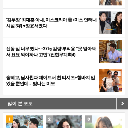
‘김부장’ 최대훈 아내, 미스코리아 善+미스 인터내
셔널 3위 ♥장윤서였다
신동 살 너무 뺐나‥37㎏ 감량 부작용 “못 알아봐
서 요요 와야하나 고민”(전현무계획4)
송혜교, 남사친과 데이트서 흰 티셔츠+청바지 입
었을 뿐인데…빛나는 미모
많이 본 포토