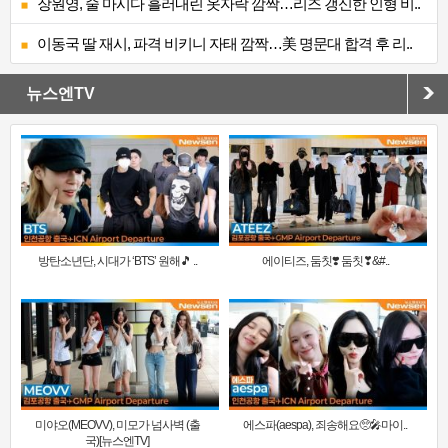
장원영, 술 마시다 흘러내린 옷자락 깜짝…리즈 갱신한 인형 비..
이동국 딸 재시, 파격 비키니 자태 깜짝…美 명문대 합격 후 리..
뉴스엔TV
방탄소년단, 시대가 ‘BTS’ 원해🎵 ..
에이티즈, 둠칫❣️ 둠칫❣&#..
미야오(MEOVV), 미모가 넘사벽 (출
에스파(aespa), 죄송해요🥺🎤마이..
국)[뉴스엔TV]