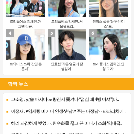
트리플에스 김채연, 개
트리플에스 김채연, 서
엔믹스 설윤 ‘눈부신 미
그맨 김규..
울월드컵..
소’[포..
트와이스 쯔위 ‘갓경 쓴
안효섭 ‘작은 얼굴에 잘
트리플에스 김채연, 인
훈녀’..
생김이 ..
형 그 자..
깜짝 뉴스
고소영, 낮술 마시다 노량진서 쫓겨나 “점심 때 4병 마셔”(바..
이정재, ♥임세령 비키니 인생샷 남겨주는 다정남‥파파라치에 ..
혜리 과감하게 벗었다, 탄수화물 끊고 끈 비니키 소화 ‘역대급..