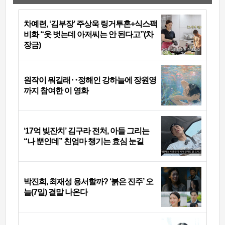
차예련, ‘김부장’ 주상욱 링거투혼+식스팩
비화 “옷 벗는데 아저씨는 안 된다고”(차
장금)
원작이 뭐길래‥정해인 강하늘에 장원영
까지 참여한 이 영화
‘17억 빚잔치’ 김구라 전처, 아들 그리는
“나 뿐인데” 친엄마 챙기는 효심 눈길
박진희, 최재성 용서할까? ‘붉은 진주’ 오
늘(7일) 결말 나온다