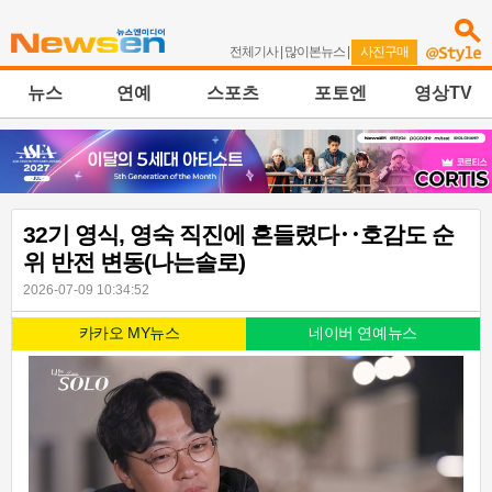
전체기사
|
많이본뉴스
|
사진구매
뉴스
연예
스포츠
포토엔
영상TV
32기 영식, 영숙 직진에 흔들렸다‥호감도 순
위 반전 변동(나는솔로)
2026-07-09 10:34:52
카카오 MY뉴스
네이버 연예뉴스