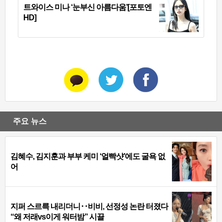
트와이스 미나 ‘눈부신 아름다움’[포토엔
HD]
주요 뉴스
김혜수, 김지훈과 부부 케미 ‘얼빡샷’에도 굴욕 없
어
지퍼 스르륵 내리더니‥비비, 선정성 논란 터졌다
“왜 저래vs이게 워터밤” 시끌