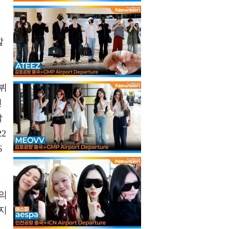
로
할
뷔
신
발
2
6
의
지