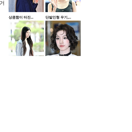
 거
상큼함이 터진...
단발인형 우기,...