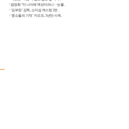
엄정화 “이 나이에 액션이라니‥눈물 ..
‘김부장’ 감독, 소지섭 캐스팅 2번 ..
‘중소돌의 기적’ 키오프, 3년만 사옥..