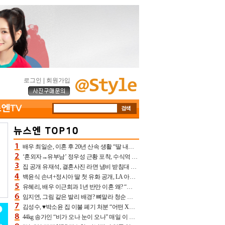
로그인
|
회원가입
배우 최일순, 이혼 후 20년 산속 생활 “딸 내가 버렸다고 원망‥맘 아파”(특종)[어제TV]
‘혼외자→유부남’ 정우성 근황 포착, 수식억 해킹 피해 후배 만났다 “존경하는”
집 공개 유재석, 결혼사진 라면 냄비 받침대 되고 분노‥가족사진도 피해(놀뭐)[어제TV]
백윤식 손녀+정시아 딸 첫 유화 공개, LA 아트쇼→서울국제조각페스타 작가다운 수준급 실력
유혜리, 배우 이근희과 1년 반만 이혼 왜? “식칼 꽂고 의자 던져” 충격 폭로(특종)[어제TV]
임지연, 그림 같은 발리 배경? 뼈말라 청순 비키니 핏에 상대 안 되네
김성수, ♥박소윤 집 이불 폐기 처분 “어떤 X이랑 썼을지 몰라” 질투(신랑수업2)[어제TV]
44kg 송가인 “비가 오나 눈이 오나” 매일 이 운동, 허벅지 근육량 상승+체지방 감소