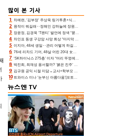
차예련, ‘김부장’ 주상욱 링거투혼+식스팩 비화 “옷 벗는데 아저씨는 안 된다고”(차장금)
수
원작이 뭐길래‥정해인 강하늘에 장원영까지 참여한 이 영화
장윤정, 김경욱 ‘T팬티’ 발언에 정색 “묻지 않았는데, 그것도 성희롱”(장공장)
차인표 동생 구강암 사망 회상 “마지막 순간 동생 손 잡아준 신애라, 두고두고 고마워” (신애라이프)
이지아, 48세 생일‥관리 어떻게 하길래 놀라운 동안 미모
일
76세 리차드 기어, 48살 어린 20대 女배우와 로맨스‥허리 감싼 손 포착[할리우드비하인드]
‘SK하이닉스 275층’ 미자 “머리 뚜껑에서 사, 주식만 안 해도 돈 버는 것”
째
박진희, 최재성 용서할까? ‘붉은 진주’ 오늘(7일) 결말 나온다
너
김규원 공익 시절 미담→교사+학부모 추가 미담 속출 “휠체어 탄 아이와 산책도”[종합]
트와이스 미나 ‘눈부신 아름다움’[포토엔HD]
아
피