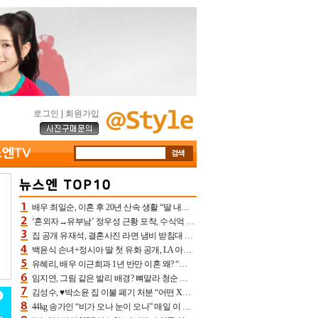
로그인
|
회원가입
배우 최일순, 이혼 후 20년 산속 생활 “딸 내가 버렸다고 원망‥맘 아파”(특종)[어제TV]
‘혼외자→유부남’ 정우성 근황 포착, 수식억 해킹 피해 후배 만났다 “존경하는”
집 공개 유재석, 결혼사진 라면 냄비 받침대 되고 분노‥가족사진도 피해(놀뭐)[어제TV]
백윤식 손녀+정시아 딸 첫 유화 공개, LA 아트쇼→서울국제조각페스타 작가다운 수준급 실력
유혜리, 배우 이근희과 1년 반만 이혼 왜? “식칼 꽂고 의자 던져” 충격 폭로(특종)[어제TV]
임지연, 그림 같은 발리 배경? 뼈말라 청순 비키니 핏에 상대 안 되네
김성수, ♥박소윤 집 이불 폐기 처분 “어떤 X이랑 썼을지 몰라” 질투(신랑수업2)[어제TV]
44kg 송가인 “비가 오나 눈이 오나” 매일 이 운동, 허벅지 근육량 상승+체지방 감소