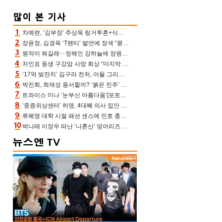
차예련, ‘김부장’ 주상욱 링거투혼+식스팩 비화 “옷 벗는데 아저씨는 안 된다고”(차장금)
장윤정, 김경욱 ‘T팬티’ 발언에 정색 “묻지 않았는데, 그것도 성희롱”(장공장)
원작이 뭐길래‥정해인 강하늘에 장원영까지 참여한 이 영화
차인표 동생 구강암 사망 회상 “마지막 순간 동생 손 잡아준 신애라, 두고두고 고마워” (신애라이프)
‘17억 빚잔치’ 김구라 전처, 아들 그리는 “나 뿐인데” 친엄마 챙기는 효심 눈길
박진희, 최재성 용서할까? ‘붉은 진주’ 오늘(7일) 결말 나온다
트와이스 미나 ‘눈부신 아름다움’[포토엔HD]
‘중증외상센터’ 하영, 4대째 의사 집안 인증 “증조부, 고종 황제 진료”(옥문아)[어제TV]
류혜영 대학 시절 패션 센스에 민호 충격 “레몬색 레깅스에 다리 없는 줄”(나혼산)
박나래 이장우 떠난 ‘나혼산’ 덩어리즈 왔다, 1인 1케이크에 팜유 전현무 충격[어제TV]