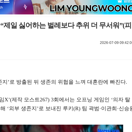
 “제일 싫어하는 벌레보다 추위 더 무서워”(피
2026-07-09 09:42:0
생존지’로 방출된 뒤 생존의 위협을 느껴 대혼란에 빠진다.
임X’(제작 모스트267) 3회에서는 오프닝 게임인 ‘의자 탈
 ‘외부 생존지’로 보내진 루키(R) 팀 곽범·이관희·신승