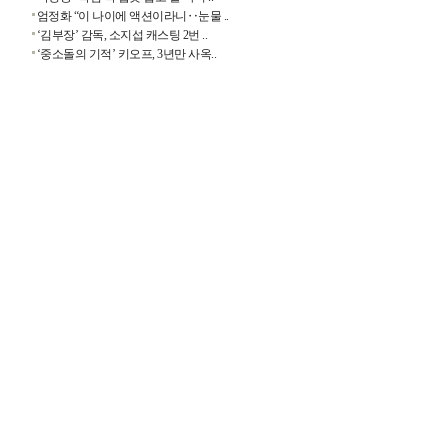
엄정화 “이 나이에 액션이라니‥눈물 ..
‘김부장’ 감독, 소지섭 캐스팅 2번 ..
‘중소돌의 기적’ 키오프, 3년만 사옥..