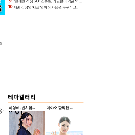
“연예인 걱정 NO” 김승현, 가난팔이 악플 억울할만‥아내+딸과 日 여행
재혼 강성연 ♥2살 연하 의사남편 누구? ‘그알’ 자문의에 훈남 비주얼 초엘리트 스펙 [종합]
6
이영애, 변치않...
미야오 깜찍한 ...
용·