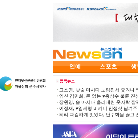
고소영, 낮술 마시다 노량진서 쫓겨나 “점
임신 김민희, 돈 없는 ♥홍상수 불륜 진심
장원영, 술 마시다 흘러내린 옷자락 
이정재, ♥임세령 비키니 인생샷 남겨주
혜리 과감하게 벗었다, 탄수화물 끊고 끈