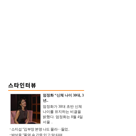
엄정화 “신체 나이 30대, 3
년..
엄정화가 30대 초반 신체
나이를 유지하는 비결을
밝혔다. 엄정화는 8월 4일
서울 ..
소지섭 “김부장 본명 나도 몰라‥들었..
박성웅 “폭염 속 갑옷 입고 말 타며 ..