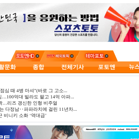
심 때 4병 마셔”(바로 그 고소...
…100억대 빌라도 팔고 14억 아파...
깜짝…리즈 갱신한 인형 비주얼
는 다정남‥파파라치에 걸린 11년차...
 비니키 소화 ‘역대급’