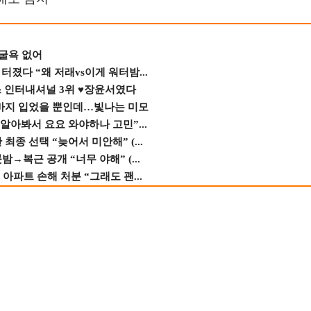
 굴욕 없어
졌다 “왜 저래vs이게 워터밤...
스 인터내셔널 3위 ♥장윤서였다
바지 입었을 뿐인데…빛나는 미모
 알아봐서 요요 와야하나 고민”...
종 선택 “늦어서 미안해” (...
→복근 공개 “너무 야해” (...
 아파트 손해 처분 “그래도 괜...