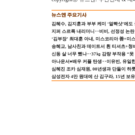
김혜수, 김지훈과 부부 케미 ‘얼빡샷’에도
지퍼 스르륵 내리더니‥비비, 선정성 논란 터
‘김부장’ 최대훈 아내, 미스코리아 善+미
송혜교, 남사친과 데이트서 흰 티셔츠+청
신동 살 너무 뺐나‥37㎏ 감량 부작용 “못
아나운서♥배우 커플 탄생‥이유빈, 유일한 최
심혜진 조카 심재원, 00년생과 단둘이 하룻밤
삼성전자 4만 원대에 산 김구라, 15년 보유