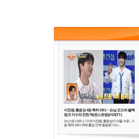
이찬원, 황윤성 4등 축하 파티‥손님 모으려 블랙
핑크 지수와 친한 척(편스토랑)[어제TV]
[뉴스엔 서유나 기자]'이찬원, 황윤성이 아들 수준…4
등 축하 파티 위해 황금 인맥 총동원'가수 ...