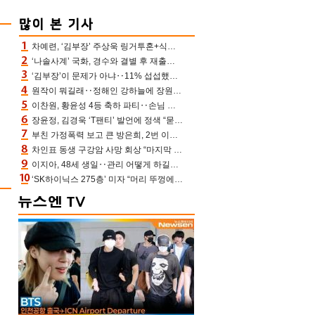
차예련, ‘김부장’ 주상욱 링거투혼+식스팩 비화 “옷 벗는데 아저씨는 안 된다고”(차장금)
‘나솔사계’ 국화, 경수와 결별 후 재출연…첫인상 3표 몰표
‘김부장’이 문제가 아냐‥11% 섭섭했던 ‘재벌X형사2’ 돈·빽 총동원해 컴백 [TV보고서]
원작이 뭐길래‥정해인 강하늘에 장원영까지 참여한 이 영화
이찬원, 황윤성 4등 축하 파티‥손님 모으려 블랙핑크 지수와 친한 척(편스토랑)[어제TV]
장윤정, 김경욱 ‘T팬티’ 발언에 정색 “묻지 않았는데, 그것도 성희롱”(장공장)
부친 가정폭력 보고 큰 방은희, 2번 이혼 후 잠수→母 고독사에 자책(특종세상)[어제TV]
차인표 동생 구강암 사망 회상 “마지막 순간 동생 손 잡아준 신애라, 두고두고 고마워” (신애라이프)
이지아, 48세 생일‥관리 어떻게 하길래 놀라운 동안 미모
‘SK하이닉스 275층’ 미자 “머리 뚜껑에서 사, 주식만 안 해도 돈 버는 것”