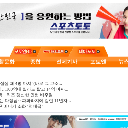
심 때 4병 마셔”(바로 그 고소...
…100억대 빌라도 팔고 14억 아파...
깜짝…리즈 갱신한 인형 비주얼
는 다정남‥파파라치에 걸린 11년차...
 비니키 소화 ‘역대급’