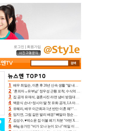
로그인
|
회원가입
배우 최일순, 이혼 후 20년 산속 생활 “딸 내가 버렸다고 원망‥맘 아파”(특종)[어제TV]
‘혼외자→유부남’ 정우성 근황 포착, 수식억 해킹 피해 후배 만났다 “존경하는”
집 공개 유재석, 결혼사진 라면 냄비 받침대 되고 분노‥가족사진도 피해(놀뭐)[어제TV]
백윤식 손녀+정시아 딸 첫 유화 공개, LA 아트쇼→서울국제조각페스타 작가다운 수준급 실력
유혜리, 배우 이근희과 1년 반만 이혼 왜? “식칼 꽂고 의자 던져” 충격 폭로(특종)[어제TV]
임지연, 그림 같은 발리 배경? 뼈말라 청순 비키니 핏에 상대 안 되네
김성수, ♥박소윤 집 이불 폐기 처분 “어떤 X이랑 썼을지 몰라” 질투(신랑수업2)[어제TV]
44kg 송가인 “비가 오나 눈이 오나” 매일 이 운동, 허벅지 근육량 상승+체지방 감소