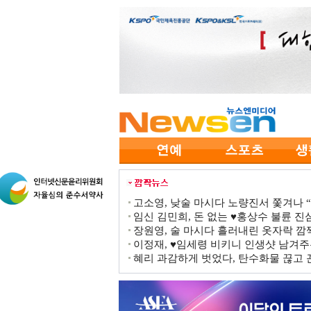
고소영, 낮술 마시다 노량진서 쫓겨나 “점
임신 김민희, 돈 없는 ♥홍상수 불륜 진심
장원영, 술 마시다 흘러내린 옷자락 
이정재, ♥임세령 비키니 인생샷 남겨주
혜리 과감하게 벗었다, 탄수화물 끊고 끈