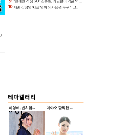
“연예인 걱정 NO” 김승현, 가난팔이 악플 억울할만‥아내+딸과 日 여행
재혼 강성연 ♥2살 연하 의사남편 누구? ‘그알’ 자문의에 훈남 비주얼 초엘리트 스펙 [종합]
3
이영애, 변치않...
미야오 깜찍한 ...