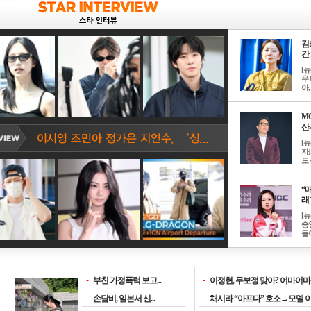
김
간 
[
우 
아, .
M
산서
[
자
도 
“매
래 
[
송
들이
-
부친 가정폭력 보고...
-
이정현, 무보정 맞아? 어마어마한
-
손담비, 일본서 신...
-
채시라 “아프다” 호소→모델 이소