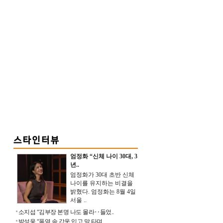
엄정화 “신체 나이 30대, 3
년..
엄정화가 30대 초반 신체
나이를 유지하는 비결을
밝혔다. 엄정화는 8월 4일
서울 ..
소지섭 “김부장 본명 나도 몰라‥들었..
박성웅 “폭염 속 갑옷 입고 말 타며 ..