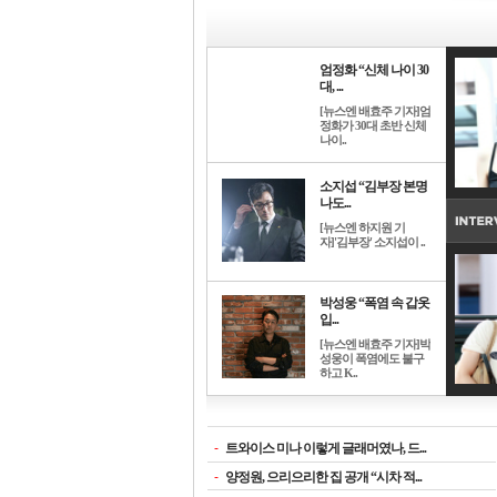
엄정화 “신체 나이 30
대, ...
[뉴스엔 배효주 기자]엄
정화가 30대 초반 신체
나이..
소지섭 “김부장 본명
나도...
[뉴스엔 하지원 기
자]'김부장' 소지섭이 ..
박성웅 “폭염 속 갑옷
입...
[뉴스엔 배효주 기자]박
성웅이 폭염에도 불구
하고 K..
-
트와이스 미나 이렇게 글래머였나, 드...
-
양정원, 으리으리한 집 공개 “시차 적...