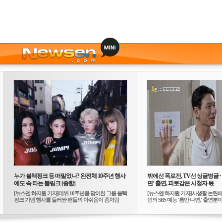
누가 블랙핑크 등 떠밀었나? 완전체 10주년 행사
밖에선 폭로전, TV선 싱글벙글
에도 속 타는 블링크 [종합]
면’ 출연, 피로감은 시청자 몫
[뉴스엔 하지원 기자]데뷔 10주년을 맞이한 그룹 블랙
[뉴스엔 하지원 기자]사생활 논란에
핑크 기념 행사를 둘러싼 팬들의 아쉬움이 좀처럼
민의 SBS 예능 '틈만 나면,' 출연분이 
가...