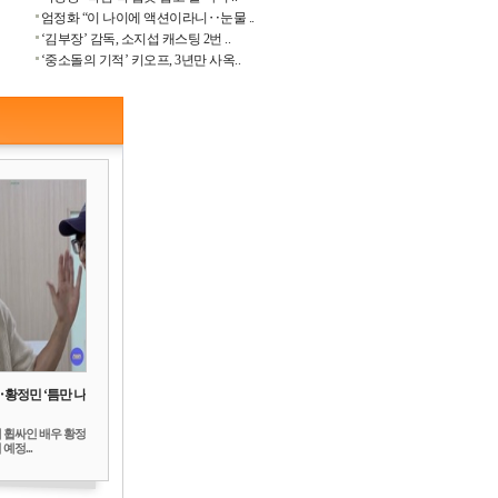
엄정화 “이 나이에 액션이라니‥눈물 ..
‘김부장’ 감독, 소지섭 캐스팅 2번 ..
‘중소돌의 기적’ 키오프, 3년만 사옥..
‥황정민 ‘틈만 나
 휩싸인 배우 황정
예정...