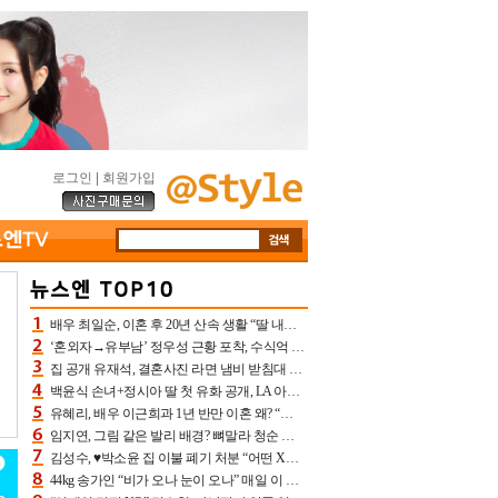
로그인
|
회원가입
배우 최일순, 이혼 후 20년 산속 생활 “딸 내가 버렸다고 원망‥맘 아파”(특종)[어제TV]
‘혼외자→유부남’ 정우성 근황 포착, 수식억 해킹 피해 후배 만났다 “존경하는”
집 공개 유재석, 결혼사진 라면 냄비 받침대 되고 분노‥가족사진도 피해(놀뭐)[어제TV]
백윤식 손녀+정시아 딸 첫 유화 공개, LA 아트쇼→서울국제조각페스타 작가다운 수준급 실력
유혜리, 배우 이근희과 1년 반만 이혼 왜? “식칼 꽂고 의자 던져” 충격 폭로(특종)[어제TV]
임지연, 그림 같은 발리 배경? 뼈말라 청순 비키니 핏에 상대 안 되네
김성수, ♥박소윤 집 이불 폐기 처분 “어떤 X이랑 썼을지 몰라” 질투(신랑수업2)[어제TV]
44kg 송가인 “비가 오나 눈이 오나” 매일 이 운동, 허벅지 근육량 상승+체지방 감소