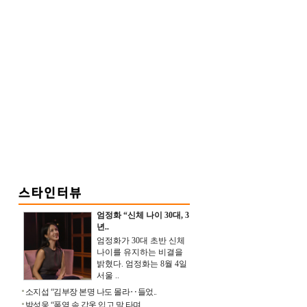
엄정화 “신체 나이 30대, 3
년..
엄정화가 30대 초반 신체
나이를 유지하는 비결을
밝혔다. 엄정화는 8월 4일
서울 ..
소지섭 “김부장 본명 나도 몰라‥들었..
박성웅 “폭염 속 갑옷 입고 말 타며 ..