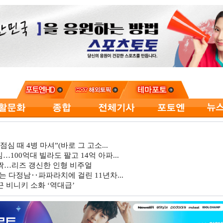
심 때 4병 마셔”(바로 그 고소...
…100억대 빌라도 팔고 14억 아파...
깜짝…리즈 갱신한 인형 비주얼
는 다정남‥파파라치에 걸린 11년차...
 비니키 소화 ‘역대급’