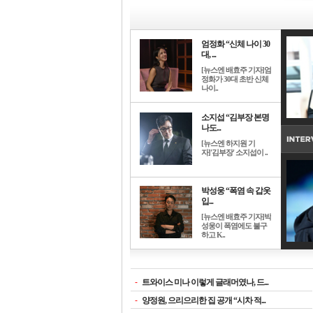
엄정화 “신체 나이 30
대, ...
[뉴스엔 배효주 기자]엄
정화가 30대 초반 신체
나이..
소지섭 “김부장 본명
나도...
[뉴스엔 하지원 기
자]'김부장' 소지섭이 ..
박성웅 “폭염 속 갑옷
입...
[뉴스엔 배효주 기자]박
성웅이 폭염에도 불구
하고 K..
-
트와이스 미나 이렇게 글래머였나, 드...
-
양정원, 으리으리한 집 공개 “시차 적...