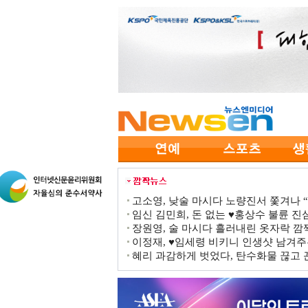
고소영, 낮술 마시다 노량진서 쫓겨나 “점
임신 김민희, 돈 없는 ♥홍상수 불륜 진심
장원영, 술 마시다 흘러내린 옷자락 
이정재, ♥임세령 비키니 인생샷 남겨주
혜리 과감하게 벗었다, 탄수화물 끊고 끈