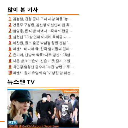
김정렬, 친형 군대 구타 사망 억울 “농약사 처리, 범인 찾았지만…엄마는 이미 치매”(데이앤나잇)
건물주 구성환, 김신영 이선민과 집 옥상서 41만원 한우 파티 “화력이 성화봉송”(나혼산)
임영웅, 돈 다발 꺼냈다…즉석서 현금으로 수당 챙겨주는 ‘구단주’
심현섭 “11살 연하 아내에 축의금 다 뺏겨, 집도 아내 명의” (동치미)[결정적장면]
이찬원, 원조 춤꾼 박남정 향한 팬심 “어머님 잘 계시지” 폭소(불후)
리센느 미나미 母, 한국 엄마들과 친해진 비결=BTS “최애 정국 얘기로 통해”(전참시)
윤가이, 단발로 싹둑+사주 맹신‥18살 연상 ♥장기하 반한 엉뚱·열정 매력(전참시)
재혼 발표 오윤아, 신혼도 못 즐기고 일만 “발달장애 子도 취업 1년차, 연차 없어”
최연청 엄청난 금수저 “부친·남편 모두 판사, 국회의원·언론사 대표 집안”(아형)
리센느 원이 유명세 속 “이상한 말 하는 사람 가만두지 않아” 소속사 든든(전참시)[어제TV]