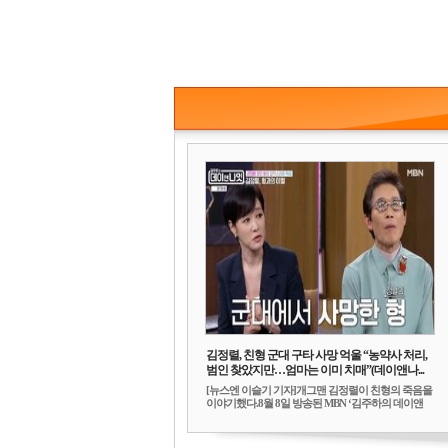
김정렬, 친형 군대 구타 사망 억울 “농약사 처리,
범인 찾았지만…엄마는 이미 치매”(데이앤나...
[뉴스엔 이슬기 기자]개그맨 김정렬이 친형의 죽음을
이야기했다.8월 8일 방송된 MBN ‘김주하의 데이앤
나...