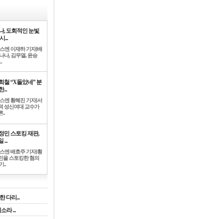
나, 도회적인 눈빛
시...
뉴스엔 이재하 기자]배
나나, 김무열, 윤승
.
희철 “X돌았네” 분
...
뉴스엔 황혜진 기자]서
덕 성신여대 교수가
..
정민 스토킹 재판,
 ...
뉴스엔 배효주 기자]황
민을 스토킹한 혐의
기..
 다리...
라 ...