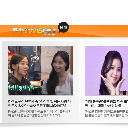
리센느 원이 유명세 속 “이상한 말 하는 사람 가
‘데뷔 10주년’ 블랙핑크 지수, 홀
만두지 않아” 소속사 든든(전참시)[어제TV]
했는데…팬들 만난 뒤 눈물
[뉴스엔 서유나 기자]'리센느 원이 미나미, 유명세 억
[뉴스엔 강민경 기자]그룹 블랙핑크
까 얼마나 힘들면 "강한 정신력 가지자"'리...
을 흘린 모습이 포착됐다.블랙핑크는
10...