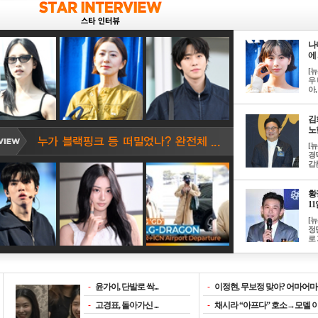
나
에 
[
우 
아, .
김
노한
[
경
갑론
황
11일
[
정
로 
-
윤가이, 단발로 싹...
-
이정현, 무보정 맞아? 어마어마한
-
고경표, 돌아가신 ...
-
채시라 “아프다” 호소→모델 이소