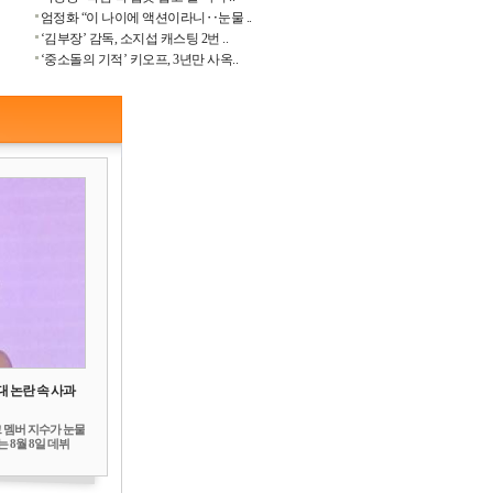
엄정화 “이 나이에 액션이라니‥눈물 ..
‘김부장’ 감독, 소지섭 캐스팅 2번 ..
‘중소돌의 기적’ 키오프, 3년만 사옥..
대 논란 속 사과
 멤버 지수가 눈물
 8월 8일 데뷔