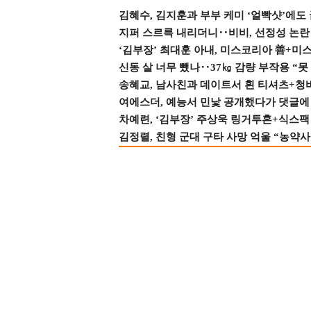
김혜수, 김지훈과 부부 케미 ‘얼빡샷’에도
지퍼 스르륵 내리더니‥비비, 선정성 논란 터
‘김부장’ 최대훈 아내, 미스코리아 善+미
신동 살 너무 뺐나‥37㎏ 감량 부작용 “못
송혜교, 남사친과 데이트서 흰 티셔츠+청
여에스더, 예능서 민낯 공개했다가 댓글에 충
차예련, ‘김부장’ 주상욱 링거투혼+식스팩 
김정렬, 친형 군대 구타 사망 억울 “농약사