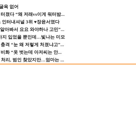
 굴욕 없어
졌다 “왜 저래vs이게 워터밤...
스 인터내셔널 3위 ♥장윤서였다
 알아봐서 요요 와야하나 고민”...
바지 입었을 뿐인데…빛나는 미모
격 “눈 왜 저렇게 처졌냐고”...
비화 “옷 벗는데 아저씨는 안...
 처리, 범인 찾았지만…엄마는 ...