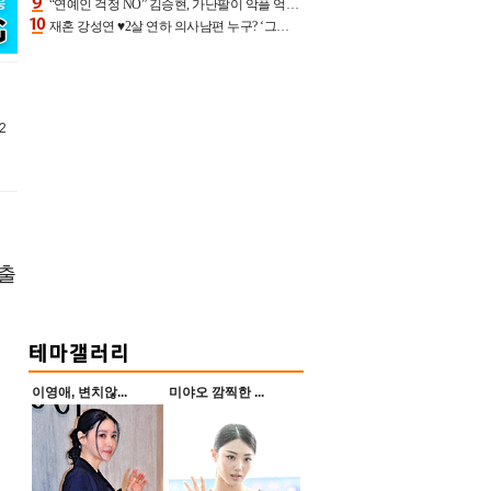
“연예인 걱정 NO” 김승현, 가난팔이 악플 억울할만‥아내+딸과 日 여행
재혼 강성연 ♥2살 연하 의사남편 누구? ‘그알’ 자문의에 훈남 비주얼 초엘리트 스펙 [종합]
2
 출
이영애, 변치않...
미야오 깜찍한 ...