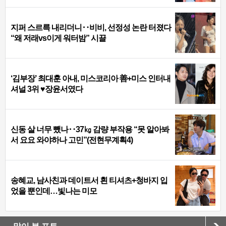
지퍼 스르륵 내리더니‥비비, 선정성 논란 터졌다
“왜 저래vs이게 워터밤” 시끌
‘김부장’ 최대훈 아내, 미스코리아 善+미스 인터내
셔널 3위 ♥장윤서였다
신동 살 너무 뺐나‥37㎏ 감량 부작용 “못 알아봐
서 요요 와야하나 고민”(전현무계획4)
송혜교, 남사친과 데이트서 흰 티셔츠+청바지 입
었을 뿐인데…빛나는 미모