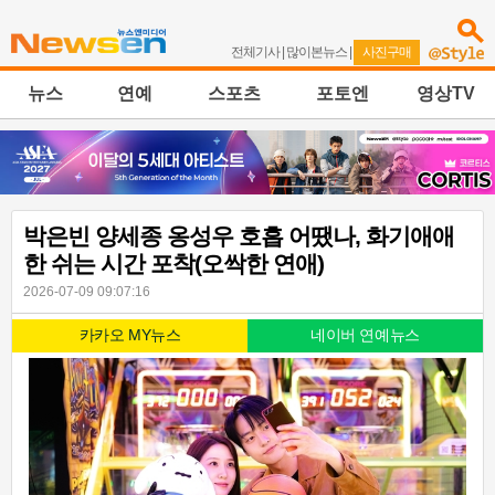
전체기사
|
많이본뉴스
|
사진구매
뉴스
연예
스포츠
포토엔
영상TV
박은빈 양세종 옹성우 호흡 어땠나, 화기애애
한 쉬는 시간 포착(오싹한 연애)
2026-07-09 09:07:16
카카오 MY뉴스
네이버 연예뉴스