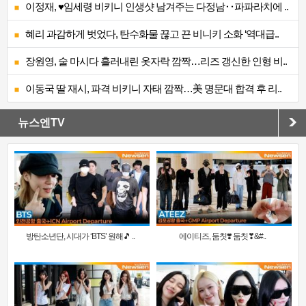
이정재, ♥임세령 비키니 인생샷 남겨주는 다정남‥파파라치에 ..
혜리 과감하게 벗었다, 탄수화물 끊고 끈 비니키 소화 ‘역대급..
장원영, 술 마시다 흘러내린 옷자락 깜짝…리즈 갱신한 인형 비..
이동국 딸 재시, 파격 비키니 자태 깜짝…美 명문대 합격 후 리..
뉴스엔TV
방탄소년단, 시대가 ‘BTS’ 원해🎵 ..
에이티즈, 둠칫❣️ 둠칫❣&#..