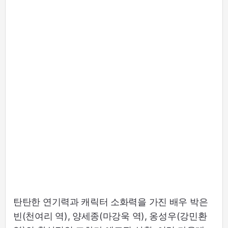
탄탄한 연기력과 캐릭터 소화력을 가진 배우 박은
빈(천여리 역), 양세종(마강욱 역), 옹성우(강민환