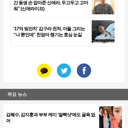
간 동생 손 잡아준 신애라, 두고두고 고마
워” (신애라이프)
‘17억 빚잔치’ 김구라 전처, 아들 그리는
“나 뿐인데” 친엄마 챙기는 효심 눈길
주요 뉴스
김혜수, 김지훈과 부부 케미 ‘얼빡샷’에도 굴욕 없
어