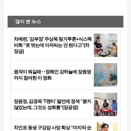
많이 본 뉴스
차예련, ‘김부장’ 주상욱 링거투혼+식스팩
비화 “옷 벗는데 아저씨는 안 된다고”(차
장금)
원작이 뭐길래‥정해인 강하늘에 장원영
까지 참여한 이 영화
장윤정, 김경욱 ‘T팬티’ 발언에 정색 “묻지
않았는데, 그것도 성희롱”(장공장)
차인표 동생 구강암 사망 회상 “마지막 순