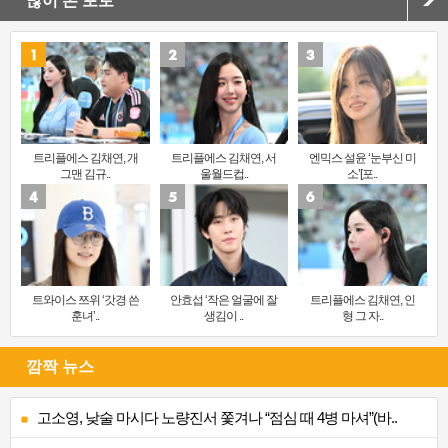
많이 본 포토
트리플에스 김채연, 개
트리플에스 김채연, 서
엔믹스 설윤 ‘눈부신 미
그맨 김규..
울월드컵..
소’[포..
트와이스 쯔위 ‘갓경 쓴
안효섭 ‘작은 얼굴에 잘
트리플에스 김채연, 인
훈녀’..
생김이 ..
형 그 자..
깜짝 뉴스
고소영, 낮술 마시다 노량진서 쫓겨나 “점심 때 4병 마셔”(바..