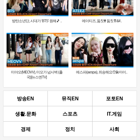
방탄소년단, 시대가 ‘BTS’ 원해🎵 ..
에이티즈, 둠칫❣️ 둠칫❣&#..
미야오(MEOVV), 미모가 넘사벽 (출
에스파(aespa), 죄송해요🥺🎤마이..
국)[뉴스엔TV]
방송EN
뮤직EN
포토EN
생활.문화
스포츠
IT.게임
경제
정치
사회