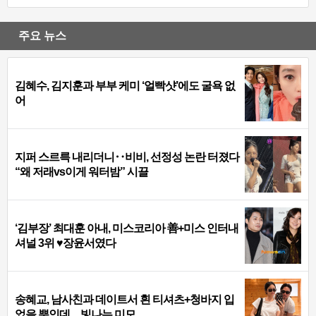
주요 뉴스
김혜수, 김지훈과 부부 케미 ‘얼빡샷’에도 굴욕 없
어
지퍼 스르륵 내리더니‥비비, 선정성 논란 터졌다
“왜 저래vs이게 워터밤” 시끌
‘김부장’ 최대훈 아내, 미스코리아 善+미스 인터내
셔널 3위 ♥장윤서였다
송혜교, 남사친과 데이트서 흰 티셔츠+청바지 입
었을 뿐인데…빛나는 미모