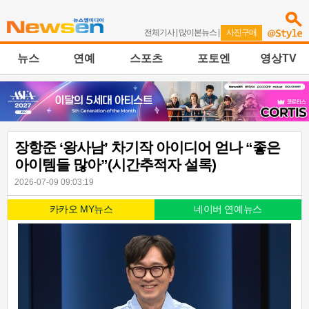
전체기사
|
많이본뉴스
|
사진구매
뉴스
연예
스포츠
포토엔
영상TV
장항준 ‘왕사남’ 차기작 아이디어 얻나 “좋은
아이템들 많아”(시간추적자 설록)
2026-07-09 09:03:19
카카오 MY뉴스
네이버 연예뉴스