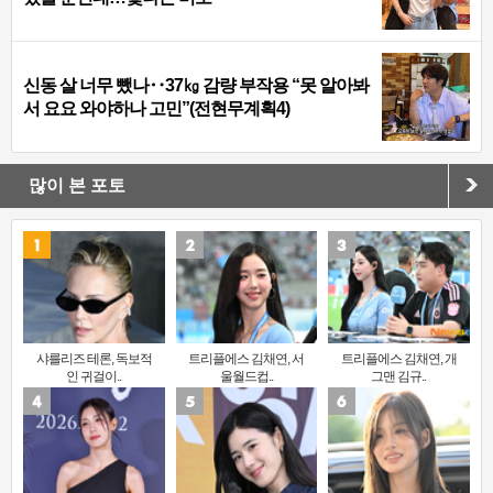
신동 살 너무 뺐나‥37㎏ 감량 부작용 “못 알아봐
서 요요 와야하나 고민”(전현무계획4)
많이 본 포토
샤를리즈 테론, 독보적
트리플에스 김채연, 서
트리플에스 김채연, 개
인 귀걸이..
울월드컵..
그맨 김규..