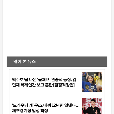
많이 본 뉴스
박주호 딸 나은 ‘골때녀’ 관중석 등장, 김
민재 복제인간 보고 혼란 [결정적장면]
‘드라우닝 걔’ 우즈, 데뷔 12년만 일냈다…
체조경기장 입성 확정