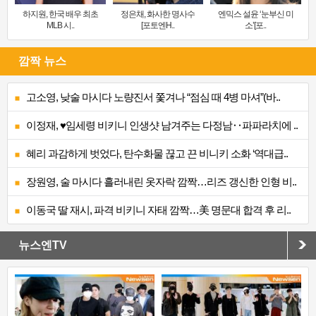
하지원, 한국 배우 최초
정은채, 화사한 명사수
엔믹스 설윤 ‘눈부신 미
MLB 시..
[포토엔H..
소’[포..
깜짝 뉴스
고소영, 낮술 마시다 노량진서 쫓겨나 “점심 때 4병 마셔”(바..
이정재, ♥임세령 비키니 인생샷 남겨주는 다정남‥파파라치에 ..
혜리 과감하게 벗었다, 탄수화물 끊고 끈 비니키 소화 ‘역대급..
장원영, 술 마시다 흘러내린 옷자락 깜짝…리즈 갱신한 인형 비..
이동국 딸 재시, 파격 비키니 자태 깜짝…美 명문대 합격 후 리..
뉴스엔TV