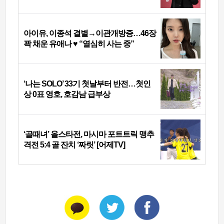
아이유, 이종석 결별→이관개방증…46장
꽉 채운 유애나 ♥ “열심히 사는 중”
‘나는 SOLO’ 33기 첫날부터 반전…첫인
상 0표 영호, 호감남 급부상
‘골때녀’ 올스타전, 마시마 포트트릭 맹추
격전 5:4 골 잔치 ‘짜릿’ [어제TV]