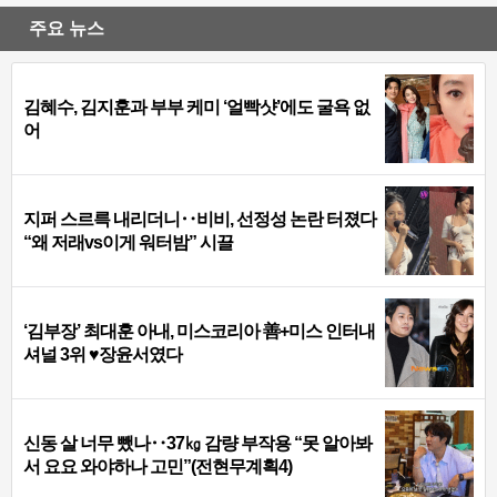
주요 뉴스
김혜수, 김지훈과 부부 케미 ‘얼빡샷’에도 굴욕 없
어
지퍼 스르륵 내리더니‥비비, 선정성 논란 터졌다
“왜 저래vs이게 워터밤” 시끌
‘김부장’ 최대훈 아내, 미스코리아 善+미스 인터내
셔널 3위 ♥장윤서였다
신동 살 너무 뺐나‥37㎏ 감량 부작용 “못 알아봐
서 요요 와야하나 고민”(전현무계획4)