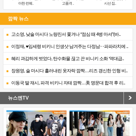
아한 런웨..
고품격 ..
시선 집..
깜짝 뉴스
고소영, 낮술 마시다 노량진서 쫓겨나 “점심 때 4병 마셔”(바..
이정재, ♥임세령 비키니 인생샷 남겨주는 다정남‥파파라치에 ..
혜리 과감하게 벗었다, 탄수화물 끊고 끈 비니키 소화 ‘역대급..
장원영, 술 마시다 흘러내린 옷자락 깜짝…리즈 갱신한 인형 비..
이동국 딸 재시, 파격 비키니 자태 깜짝…美 명문대 합격 후 리..
뉴스엔TV