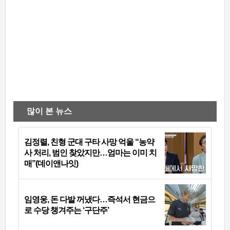
많이 본 뉴스
김정렬, 친형 군대 구타 사망 억울 “농약
사 처리, 범인 찾았지만…엄마는 이미 치
매”(데이앤나잇)
임영웅, 돈 다발 꺼냈다…즉석서 현금으
로 수당 챙겨주는 ‘구단주’