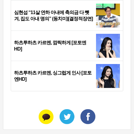
심현섭 “11살 연하 아내에 축의금 다 뺏
겨, 집도 아내 명의” (동치미)[결정적장면]
하츠투하츠 카르멘, 깜찍하게 [포토엔
HD]
하츠투하츠 카르멘, 싱그럽게 인사 [포토
엔HD]