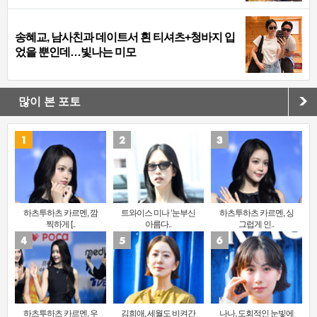
송혜교, 남사친과 데이트서 흰 티셔츠+청바지 입
었을 뿐인데…빛나는 미모
많이 본 포토
하츠투하츠 카르멘, 깜
트와이스 미나 ‘눈부신
하츠투하츠 카르멘, 싱
찍하게 [..
아름다..
그럽게 인..
하츠투하츠 카르멘, 우
김희애, 세월도 비켜간
나나, 도회적인 눈빛에