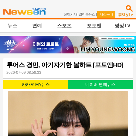
전체기사
|
많이본뉴스
|
사진구매
뉴스
연예
스포츠
포토엔
영상TV
투어스 경민, 아기자기한 볼하트 [포토엔HD]
2026-07-09 08:58:33
카카오 MY뉴스
네이버 연예뉴스