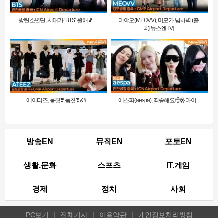
방탄소년단, 시대가 ‘BTS’ 원해🎵 ..
미야오(MEOVV), 미모가 넘사벽 (출
국)[뉴스엔TV]
에이티즈, 둠칫❣️ 둠칫❣&#..
에스파(aespa), 죄송해요🥺🎤마이..
방송EN
뮤직EN
포토EN
생활.문화
스포츠
IT.게임
경제
정치
사회
PC보기
|
전체기사
|
이용약관
|
개인정보처리방침