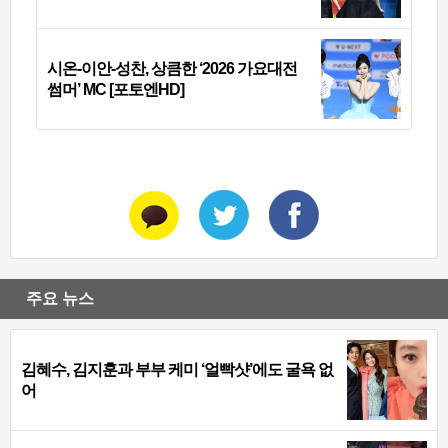
시온-이안-성찬, 상큼한 ‘2026 가요대전
썸머’ MC [포토엔HD]
주요 뉴스
김혜수, 김지훈과 부부 케미 ‘얼빡샷’에도 굴욕 없
어