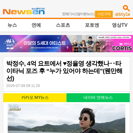
전체기사
|
많이본뉴스
|
사진구매
뉴스
연예
스포츠
포토엔
영상TV
박정수, 4억 요트에서 ♥정을영 생각했나‥타
이타닉 포즈 후 “누가 있어야 하는데”(웬만해
선)
2026-07-09 09:11:20
카카오 MY뉴스
네이버 연예뉴스