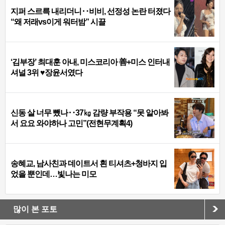
지퍼 스르륵 내리더니‥비비, 선정성 논란 터졌다
“왜 저래vs이게 워터밤” 시끌
‘김부장’ 최대훈 아내, 미스코리아 善+미스 인터내
셔널 3위 ♥장윤서였다
신동 살 너무 뺐나‥37㎏ 감량 부작용 “못 알아봐
서 요요 와야하나 고민”(전현무계획4)
송혜교, 남사친과 데이트서 흰 티셔츠+청바지 입
었을 뿐인데…빛나는 미모
많이 본 포토