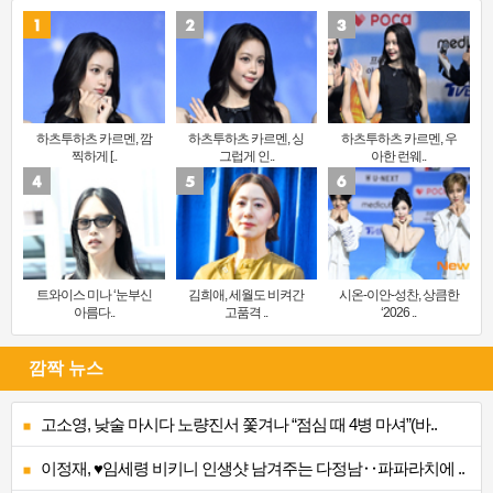
하츠투하츠 카르멘, 깜
하츠투하츠 카르멘, 싱
하츠투하츠 카르멘, 우
찍하게 [..
그럽게 인..
아한 런웨..
트와이스 미나 ‘눈부신
김희애, 세월도 비켜간
시온-이안-성찬, 상큼한
아름다..
고품격 ..
‘2026 ..
깜짝 뉴스
고소영, 낮술 마시다 노량진서 쫓겨나 “점심 때 4병 마셔”(바..
이정재, ♥임세령 비키니 인생샷 남겨주는 다정남‥파파라치에 ..