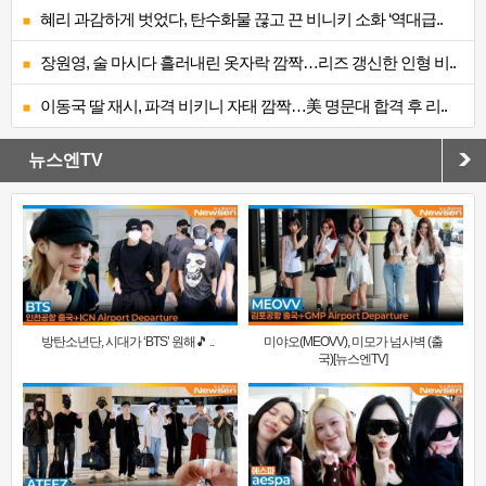
혜리 과감하게 벗었다, 탄수화물 끊고 끈 비니키 소화 ‘역대급..
장원영, 술 마시다 흘러내린 옷자락 깜짝…리즈 갱신한 인형 비..
이동국 딸 재시, 파격 비키니 자태 깜짝…美 명문대 합격 후 리..
뉴스엔TV
방탄소년단, 시대가 ‘BTS’ 원해🎵 ..
미야오(MEOVV), 미모가 넘사벽 (출
국)[뉴스엔TV]