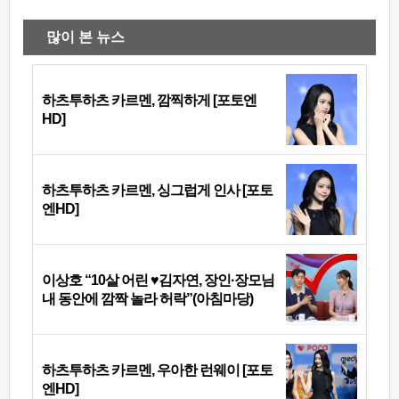
많이 본 뉴스
하츠투하츠 카르멘, 깜찍하게 [포토엔
HD]
하츠투하츠 카르멘, 싱그럽게 인사 [포토
엔HD]
이상호 “10살 어린 ♥김자연, 장인·장모님
내 동안에 깜짝 놀라 허락”(아침마당)
하츠투하츠 카르멘, 우아한 런웨이 [포토
엔HD]