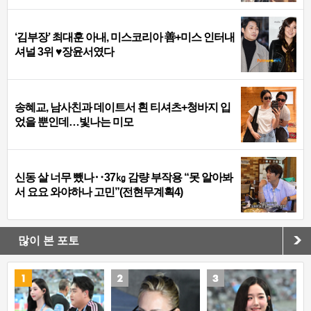
‘김부장’ 최대훈 아내, 미스코리아 善+미스 인터내
셔널 3위 ♥장윤서였다
송혜교, 남사친과 데이트서 흰 티셔츠+청바지 입
었을 뿐인데…빛나는 미모
신동 살 너무 뺐나‥37㎏ 감량 부작용 “못 알아봐
서 요요 와야하나 고민”(전현무계획4)
많이 본 포토