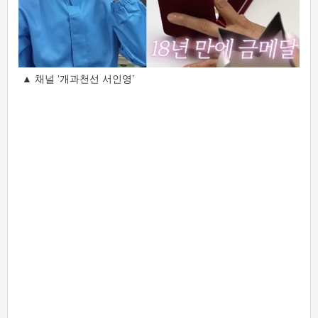
▲ 채널 ‘개과천선 서인영’