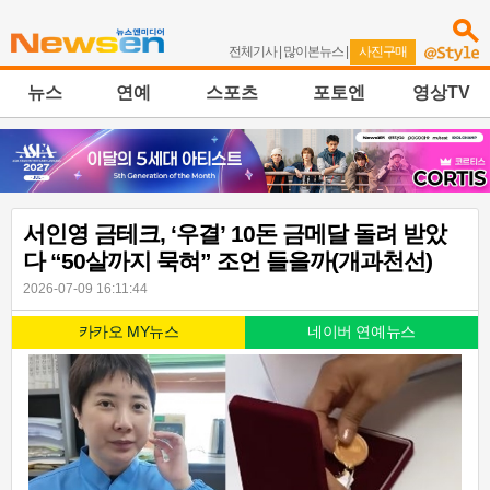
전체기사
|
많이본뉴스
|
사진구매
뉴스
연예
스포츠
포토엔
영상TV
서인영 금테크, ‘우결’ 10돈 금메달 돌려 받았
다 “50살까지 묵혀” 조언 들을까(개과천선)
2026-07-09 16:11:44
카카오 MY뉴스
네이버 연예뉴스