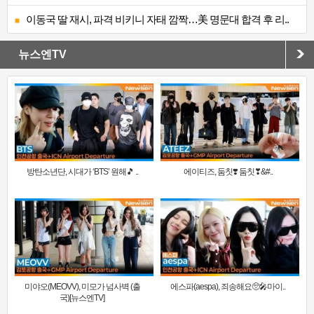
이동국 딸 재시, 파격 비키니 자태 깜짝…美 명문대 합격 후 리..
뉴스엔TV
방탄소년단, 시대가 ‘BTS’ 원해🎵 ..
에이티즈, 둠칫❣️ 둠칫❣&#..
미야오(MEOVV), 미모가 넘사벽 (출
에스파(aespa), 죄송해요🥺🎤마이..
국)[뉴스엔TV]