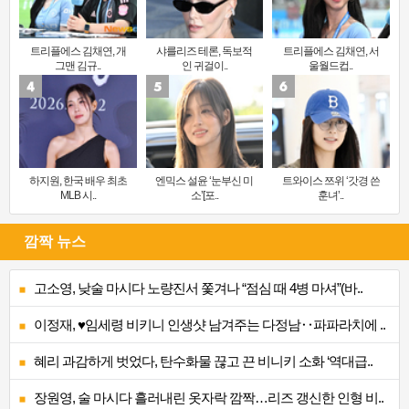
트리플에스 김채연, 개
샤를리즈 테론, 독보적
트리플에스 김채연, 서
그맨 김규..
인 귀걸이..
울월드컵..
하지원, 한국 배우 최초
엔믹스 설윤 ‘눈부신 미
트와이스 쯔위 ‘갓경 쓴
MLB 시..
소’[포..
훈녀’..
깜짝 뉴스
고소영, 낮술 마시다 노량진서 쫓겨나 “점심 때 4병 마셔”(바..
이정재, ♥임세령 비키니 인생샷 남겨주는 다정남‥파파라치에 ..
혜리 과감하게 벗었다, 탄수화물 끊고 끈 비니키 소화 ‘역대급..
장원영, 술 마시다 흘러내린 옷자락 깜짝…리즈 갱신한 인형 비..