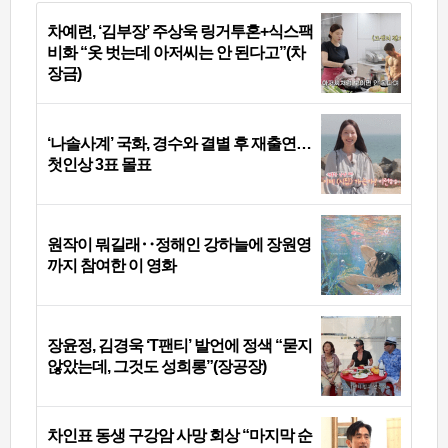
차예련, ‘김부장’ 주상욱 링거투혼+식스팩
비화 “옷 벗는데 아저씨는 안 된다고”(차
장금)
‘나솔사계’ 국화, 경수와 결별 후 재출연…
첫인상 3표 몰표
원작이 뭐길래‥정해인 강하늘에 장원영
까지 참여한 이 영화
장윤정, 김경욱 ‘T팬티’ 발언에 정색 “묻지
않았는데, 그것도 성희롱”(장공장)
차인표 동생 구강암 사망 회상 “마지막 순