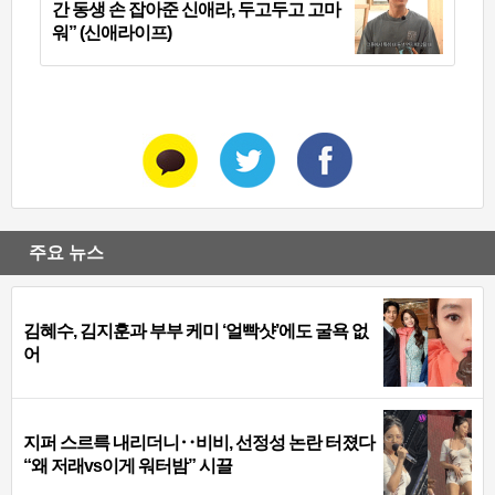
간 동생 손 잡아준 신애라, 두고두고 고마
워” (신애라이프)
주요 뉴스
김혜수, 김지훈과 부부 케미 ‘얼빡샷’에도 굴욕 없
어
지퍼 스르륵 내리더니‥비비, 선정성 논란 터졌다
“왜 저래vs이게 워터밤” 시끌