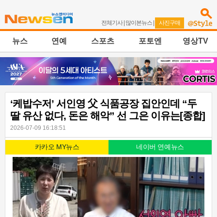
전체기사
|
많이본뉴스
|
사진구매
뉴스
연예
스포츠
포토엔
영상TV
‘케밥수저’ 서인영 父 식품공장 집안인데 “두
딸 유산 없다, 돈은 해악” 선 그은 이유는[종합]
2026-07-09 16:18:51
카카오 MY뉴스
네이버 연예뉴스