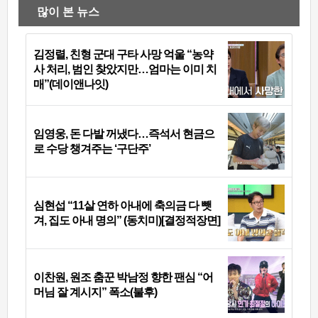
많이 본 뉴스
김정렬, 친형 군대 구타 사망 억울 “농약
사 처리, 범인 찾았지만…엄마는 이미 치
매”(데이앤나잇)
임영웅, 돈 다발 꺼냈다…즉석서 현금으
로 수당 챙겨주는 ‘구단주’
심현섭 “11살 연하 아내에 축의금 다 뺏
겨, 집도 아내 명의” (동치미)[결정적장면]
이찬원, 원조 춤꾼 박남정 향한 팬심 “어
머님 잘 계시지” 폭소(불후)