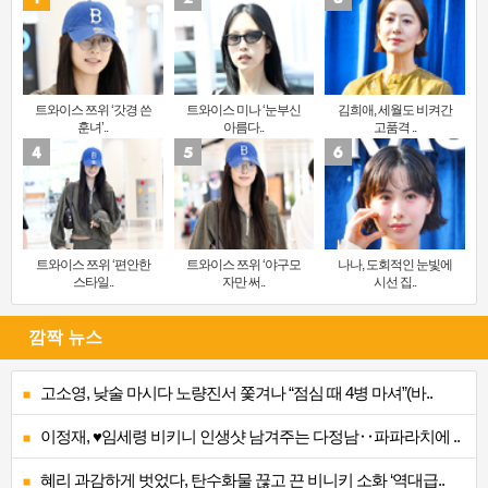
트와이스 쯔위 ‘갓경 쓴
트와이스 미나 ‘눈부신
김희애, 세월도 비켜간
훈녀’..
아름다..
고품격 ..
트와이스 쯔위 ‘편안한
트와이스 쯔위 ‘야구모
나나, 도회적인 눈빛에
스타일..
자만 써..
시선 집..
깜짝 뉴스
고소영, 낮술 마시다 노량진서 쫓겨나 “점심 때 4병 마셔”(바..
이정재, ♥임세령 비키니 인생샷 남겨주는 다정남‥파파라치에 ..
혜리 과감하게 벗었다, 탄수화물 끊고 끈 비니키 소화 ‘역대급..