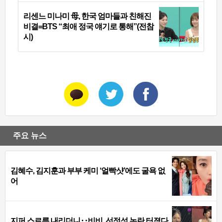
리센느 미나미 母, 한국 엄마들과 친해진
비결=BTS “최애 정국 얘기로 통해”(전참
시)
주요 뉴스
김혜수, 김지훈과 부부 케미 ‘얼빡샷’에도 굴욕 없
어
지퍼 스르륵 내리더니‥비비, 선정성 논란 터졌다