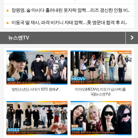
장원영, 술 마시다 흘러내린 옷자락 깜짝…리즈 갱신한 인형 비..
이동국 딸 재시, 파격 비키니 자태 깜짝…美 명문대 합격 후 리..
뉴스엔TV
방탄소년단, 시대가 ‘BTS’ 원해🎵 ..
미야오(MEOVV), 미모가 넘사벽 (출
국)[뉴스엔TV]