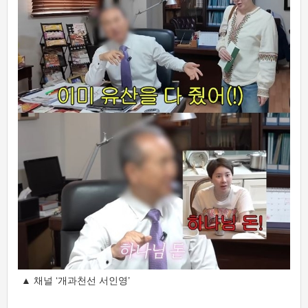
▲ 채널 ‘개과천선 서인영’