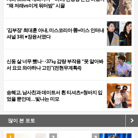
“왜 저래vs이게 워터밤” 시끌
‘김부장’ 최대훈 아내, 미스코리아 善+미스 인터내
셔널 3위 ♥장윤서였다
신동 살 너무 뺐나‥37㎏ 감량 부작용 “못 알아봐
서 요요 와야하나 고민”(전현무계획4)
송혜교, 남사친과 데이트서 흰 티셔츠+청바지 입
었을 뿐인데…빛나는 미모
많이 본 포토