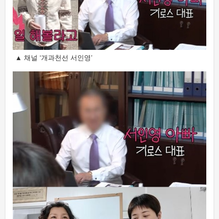
▲ 채널 ‘개과천선 서인영’