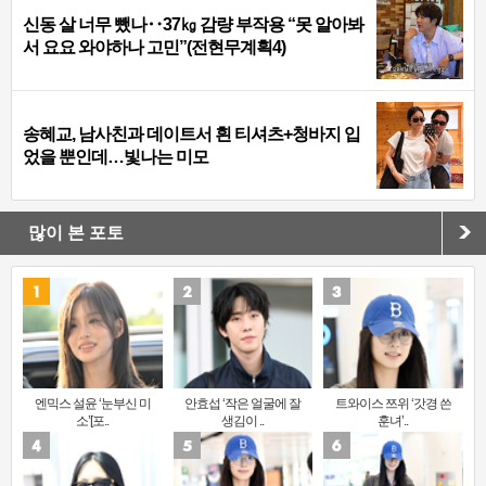
신동 살 너무 뺐나‥37㎏ 감량 부작용 “못 알아봐
서 요요 와야하나 고민”(전현무계획4)
송혜교, 남사친과 데이트서 흰 티셔츠+청바지 입
었을 뿐인데…빛나는 미모
많이 본 포토
엔믹스 설윤 ‘눈부신 미
안효섭 ‘작은 얼굴에 잘
트와이스 쯔위 ‘갓경 쓴
소’[포..
생김이 ..
훈녀’..