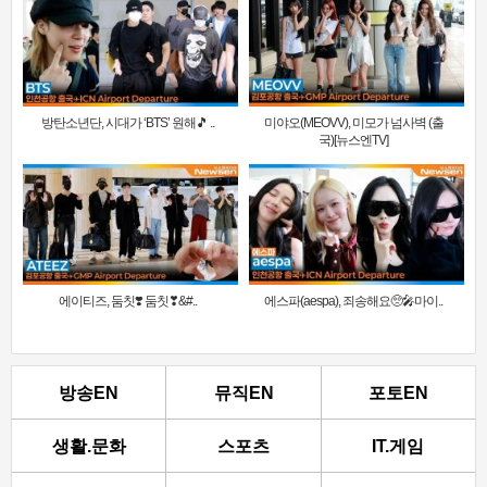
방탄소년단, 시대가 ‘BTS’ 원해🎵 ..
미야오(MEOVV), 미모가 넘사벽 (출
국)[뉴스엔TV]
에이티즈, 둠칫❣️ 둠칫❣&#..
에스파(aespa), 죄송해요🥺🎤마이..
방송EN
뮤직EN
포토EN
생활.문화
스포츠
IT.게임