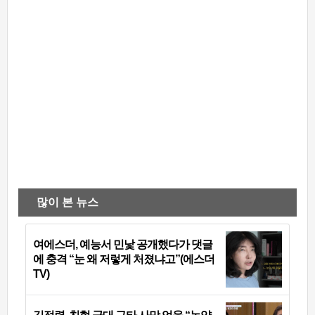
많이 본 뉴스
여에스더, 예능서 민낯 공개했다가 댓글
에 충격 “눈 왜 저렇게 처졌냐고”(에스더
TV)