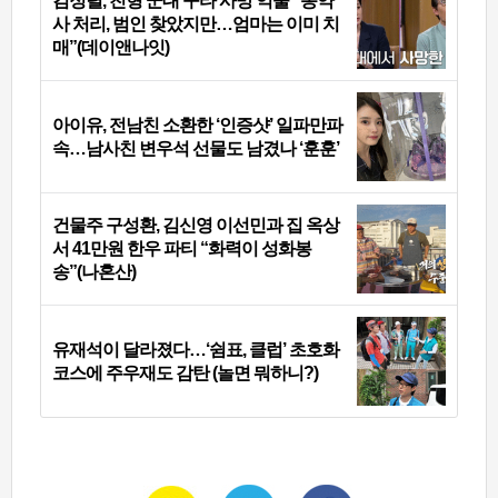
김정렬, 친형 군대 구타 사망 억울 “농약
사 처리, 범인 찾았지만…엄마는 이미 치
매”(데이앤나잇)
아이유, 전남친 소환한 ‘인증샷’ 일파만파
속…남사친 변우석 선물도 남겼나 ‘훈훈’
건물주 구성환, 김신영 이선민과 집 옥상
서 41만원 한우 파티 “화력이 성화봉
송”(나혼산)
유재석이 달라졌다…‘쉼표, 클럽’ 초호화
코스에 주우재도 감탄 (놀면 뭐하니?)