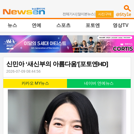
전체기사
|
많이본뉴스
|
사진구매
뉴스
연예
스포츠
포토엔
영상TV
신민아 ‘새신부의 아름다움’[포토엔HD]
2026-07-09 08:44:56
카카오 MY뉴스
네이버 연예뉴스