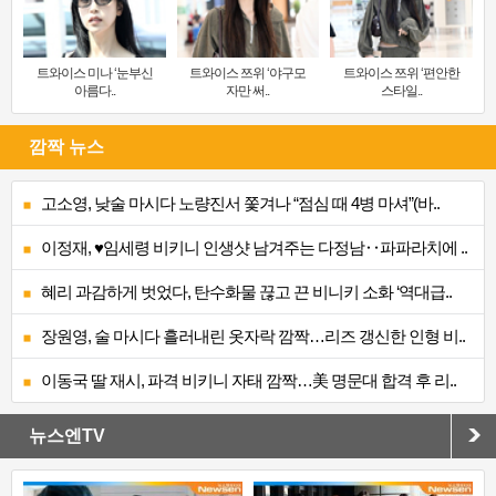
트와이스 미나 ‘눈부신
트와이스 쯔위 ‘야구모
트와이스 쯔위 ‘편안한
아름다..
자만 써..
스타일..
깜짝 뉴스
고소영, 낮술 마시다 노량진서 쫓겨나 “점심 때 4병 마셔”(바..
이정재, ♥임세령 비키니 인생샷 남겨주는 다정남‥파파라치에 ..
혜리 과감하게 벗었다, 탄수화물 끊고 끈 비니키 소화 ‘역대급..
장원영, 술 마시다 흘러내린 옷자락 깜짝…리즈 갱신한 인형 비..
이동국 딸 재시, 파격 비키니 자태 깜짝…美 명문대 합격 후 리..
뉴스엔TV