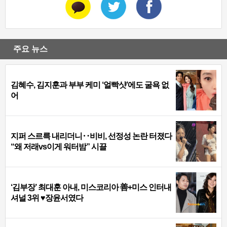
주요 뉴스
김혜수, 김지훈과 부부 케미 ‘얼빡샷’에도 굴욕 없
어
지퍼 스르륵 내리더니‥비비, 선정성 논란 터졌다
“왜 저래vs이게 워터밤” 시끌
‘김부장’ 최대훈 아내, 미스코리아 善+미스 인터내
셔널 3위 ♥장윤서였다