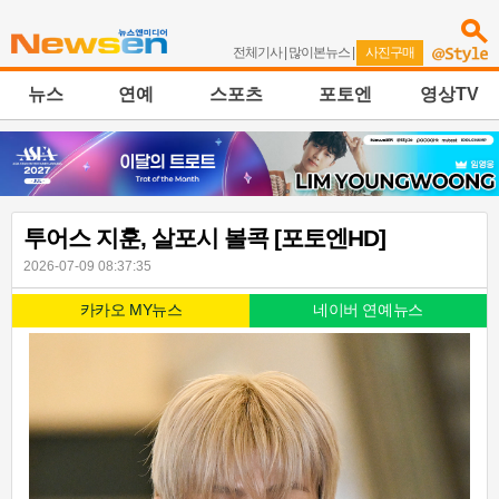
전체기사
|
많이본뉴스
|
사진구매
뉴스
연예
스포츠
포토엔
영상TV
투어스 지훈, 살포시 볼콕 [포토엔HD]
2026-07-09 08:37:35
카카오 MY뉴스
네이버 연예뉴스