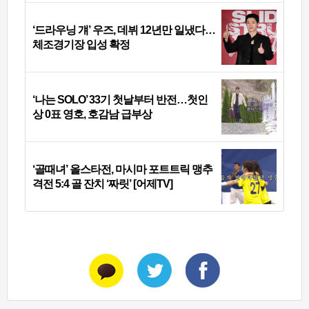
‘드라우닝 걔’ 우즈, 데뷔 12년만 일냈다…
체조경기장 입성 확정
‘나는 SOLO’ 33기 첫날부터 반전…첫인
상 0표 영호, 호감남 급부상
‘골때녀’ 올스타전, 마시마 포트트릭 맹추
격전 5:4 골 잔치 ‘짜릿’ [어제TV]