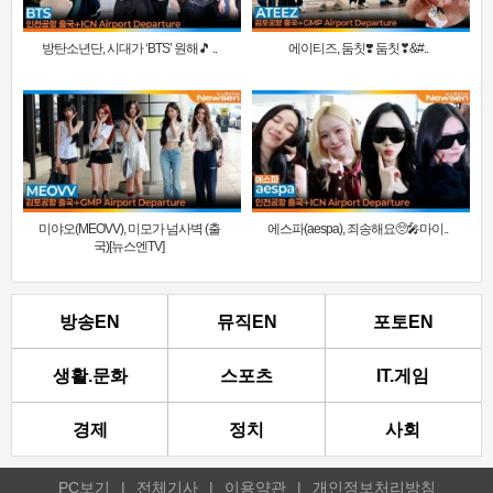
방탄소년단, 시대가 ‘BTS’ 원해🎵 ..
에이티즈, 둠칫❣️ 둠칫❣&#..
미야오(MEOVV), 미모가 넘사벽 (출
에스파(aespa), 죄송해요🥺🎤마이..
국)[뉴스엔TV]
방송EN
뮤직EN
포토EN
생활.문화
스포츠
IT.게임
경제
정치
사회
PC보기
|
전체기사
|
이용약관
|
개인정보처리방침