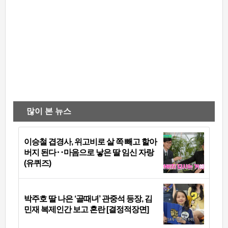
많이 본 뉴스
이승철 겹경사, 위고비로 살 쪽 빼고 할아
버지 된다‥마음으로 낳은 딸 임신 자랑
(유퀴즈)
박주호 딸 나은 ‘골때녀’ 관중석 등장, 김
민재 복제인간 보고 혼란 [결정적장면]