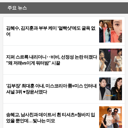
주요 뉴스
김혜수, 김지훈과 부부 케미 ‘얼빡샷’에도 굴욕 없
어
지퍼 스르륵 내리더니‥비비, 선정성 논란 터졌다
“왜 저래vs이게 워터밤” 시끌
‘김부장’ 최대훈 아내, 미스코리아 善+미스 인터내
셔널 3위 ♥장윤서였다
송혜교, 남사친과 데이트서 흰 티셔츠+청바지 입
었을 뿐인데…빛나는 미모