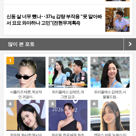
신동 살 너무 뺐나‥37㎏ 감량 부작용 “못 알아봐
서 요요 와야하나 고민”(전현무계획4)
많이 본 포토
샤를리즈 테론, 독보적
트리플에스 김채연, 개
트리플에스 김채연, 서
인 귀걸이..
그맨 김규..
울월드컵..
정은채, 화사한 명사수
하지원, 한국 배우 최초
엔믹스 설윤 ‘눈부신 미