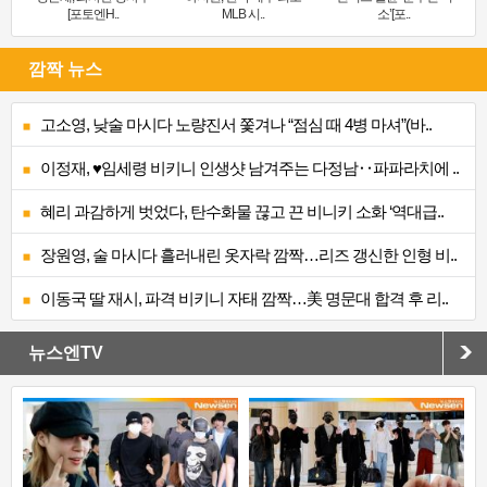
[포토엔H..
MLB 시..
소’[포..
깜짝 뉴스
고소영, 낮술 마시다 노량진서 쫓겨나 “점심 때 4병 마셔”(바..
이정재, ♥임세령 비키니 인생샷 남겨주는 다정남‥파파라치에 ..
혜리 과감하게 벗었다, 탄수화물 끊고 끈 비니키 소화 ‘역대급..
장원영, 술 마시다 흘러내린 옷자락 깜짝…리즈 갱신한 인형 비..
이동국 딸 재시, 파격 비키니 자태 깜짝…美 명문대 합격 후 리..
뉴스엔TV