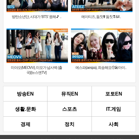
방탄소년단, 시대가 ‘BTS’ 원해🎵 ..
에이티즈, 둠칫❣️ 둠칫❣&#..
미야오(MEOVV), 미모가 넘사벽 (출
에스파(aespa), 죄송해요🥺🎤마이..
국)[뉴스엔TV]
방송EN
뮤직EN
포토EN
생활.문화
스포츠
IT.게임
경제
정치
사회