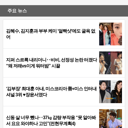
주요 뉴스
김혜수, 김지훈과 부부 케미 ‘얼빡샷’에도 굴욕 없
어
지퍼 스르륵 내리더니‥비비, 선정성 논란 터졌다
“왜 저래vs이게 워터밤” 시끌
‘김부장’ 최대훈 아내, 미스코리아 善+미스 인터내
셔널 3위 ♥장윤서였다
신동 살 너무 뺐나‥37㎏ 감량 부작용 “못 알아봐
서 요요 와야하나 고민”(전현무계획4)