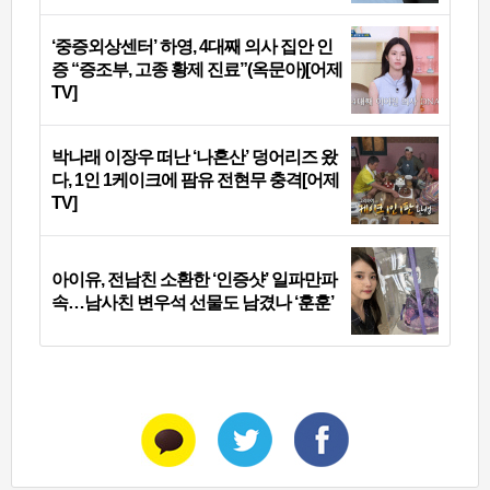
‘중증외상센터’ 하영, 4대째 의사 집안 인
증 “증조부, 고종 황제 진료”(옥문아)[어제
TV]
박나래 이장우 떠난 ‘나혼산’ 덩어리즈 왔
다, 1인 1케이크에 팜유 전현무 충격[어제
TV]
아이유, 전남친 소환한 ‘인증샷’ 일파만파
속…남사친 변우석 선물도 남겼나 ‘훈훈’