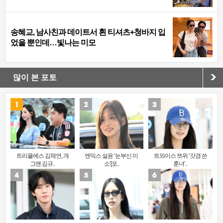
송혜교, 남사친과 데이트서 흰 티셔츠+청바지 입
었을 뿐인데…빛나는 미모
많이 본 포토
트리플에스 김채연, 개
엔믹스 설윤 ‘눈부신 미
트와이스 쯔위 ‘갓경 쓴
그맨 김규..
소’[포..
훈녀’..