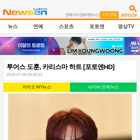
전체기사
|
많이본뉴스
|
사진구매
뉴스
연예
스포츠
포토엔
영상TV
투어스 도훈, 카리스마 하트 [포토엔HD]
2026-07-09 08:26:33
카카오 MY뉴스
네이버 연예뉴스