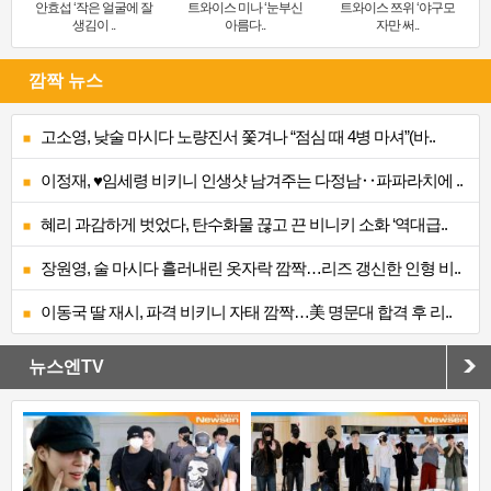
안효섭 ‘작은 얼굴에 잘
트와이스 미나 ‘눈부신
트와이스 쯔위 ‘야구모
생김이 ..
아름다..
자만 써..
깜짝 뉴스
고소영, 낮술 마시다 노량진서 쫓겨나 “점심 때 4병 마셔”(바..
이정재, ♥임세령 비키니 인생샷 남겨주는 다정남‥파파라치에 ..
혜리 과감하게 벗었다, 탄수화물 끊고 끈 비니키 소화 ‘역대급..
장원영, 술 마시다 흘러내린 옷자락 깜짝…리즈 갱신한 인형 비..
이동국 딸 재시, 파격 비키니 자태 깜짝…美 명문대 합격 후 리..
뉴스엔TV