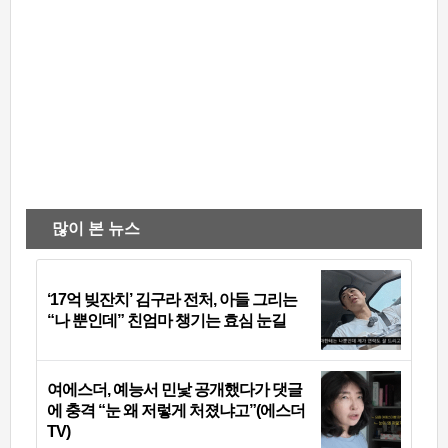
많이 본 뉴스
‘17억 빚잔치’ 김구라 전처, 아들 그리는
“나 뿐인데” 친엄마 챙기는 효심 눈길
여에스더, 예능서 민낯 공개했다가 댓글
에 충격 “눈 왜 저렇게 처졌냐고”(에스더
TV)