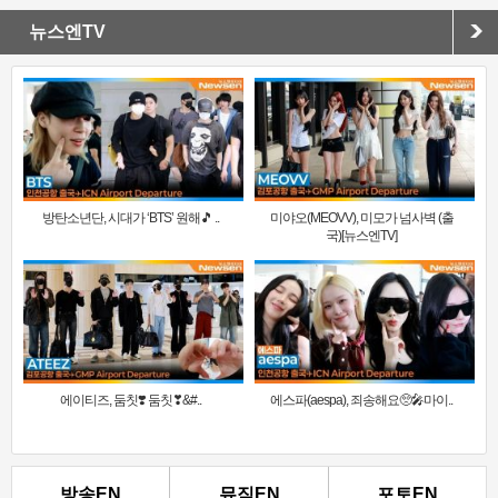
뉴스엔TV
방탄소년단, 시대가 ‘BTS’ 원해🎵 ..
미야오(MEOVV), 미모가 넘사벽 (출
국)[뉴스엔TV]
에이티즈, 둠칫❣️ 둠칫❣&#..
에스파(aespa), 죄송해요🥺🎤마이..
방송EN
뮤직EN
포토EN