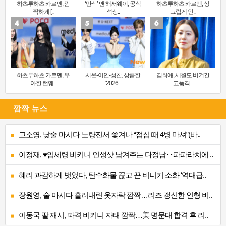
하츠투하츠 카르멘, 깜
‘만삭’ 앤 해서웨이, 공식
하츠투하츠 카르멘, 싱
찍하게 [..
석상..
그럽게 인..
하츠투하츠 카르멘, 우
시온-이안-성찬, 상큼한
김희애, 세월도 비켜간
아한 런웨..
‘2026 ..
고품격 ..
깜짝 뉴스
고소영, 낮술 마시다 노량진서 쫓겨나 “점심 때 4병 마셔”(바..
이정재, ♥임세령 비키니 인생샷 남겨주는 다정남‥파파라치에 ..
혜리 과감하게 벗었다, 탄수화물 끊고 끈 비니키 소화 ‘역대급..
장원영, 술 마시다 흘러내린 옷자락 깜짝…리즈 갱신한 인형 비..
이동국 딸 재시, 파격 비키니 자태 깜짝…美 명문대 합격 후 리..