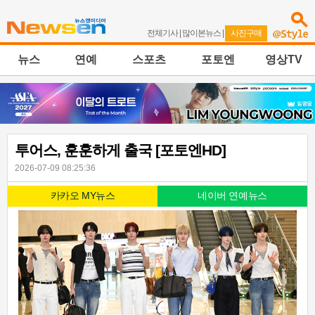
전체기사
|
많이본뉴스
|
사진구매
뉴스
연예
스포츠
포토엔
영상TV
투어스, 훈훈하게 출국 [포토엔HD]
2026-07-09 08:25:36
카카오 MY뉴스
네이버 연예뉴스