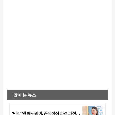
많이 본 뉴스
‘만삭’ 앤 해서웨이, 공식석상 파격 패션…