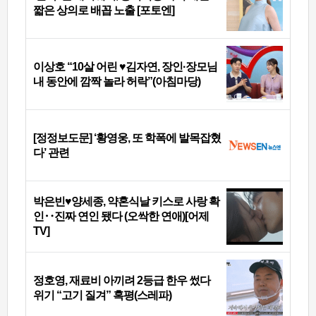
짧은 상의로 배꼽 노출 [포토엔]
이상호 “10살 어린 ♥김자연, 장인·장모님
내 동안에 깜짝 놀라 허락”(아침마당)
[정정보도문] ‘황영웅, 또 학폭에 발목잡혔
다’ 관련
박은빈♥양세종, 약혼식날 키스로 사랑 확
인‥진짜 연인 됐다 (오싹한 연애)[어제
TV]
정호영, 재료비 아끼려 2등급 한우 썼다
위기 “고기 질겨” 혹평(스레파)