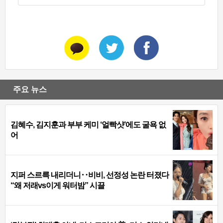
주요 뉴스
김혜수, 김지훈과 부부 케미 ‘얼빡샷’에도 굴욕 없
어
지퍼 스르륵 내리더니‥비비, 선정성 논란 터졌다
“왜 저래vs이게 워터밤” 시끌