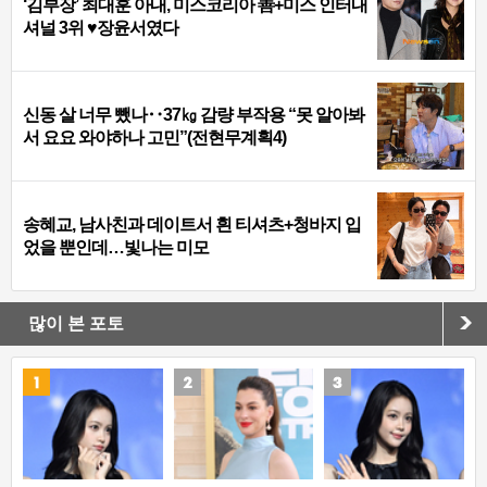
‘김부장’ 최대훈 아내, 미스코리아 善+미스 인터내
셔널 3위 ♥장윤서였다
신동 살 너무 뺐나‥37㎏ 감량 부작용 “못 알아봐
서 요요 와야하나 고민”(전현무계획4)
송혜교, 남사친과 데이트서 흰 티셔츠+청바지 입
었을 뿐인데…빛나는 미모
많이 본 포토