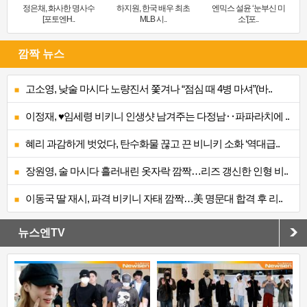
정은채, 화사한 명사수
하지원, 한국 배우 최초
엔믹스 설윤 ‘눈부신 미
[포토엔H..
MLB 시..
소’[포..
깜짝 뉴스
고소영, 낮술 마시다 노량진서 쫓겨나 “점심 때 4병 마셔”(바..
이정재, ♥임세령 비키니 인생샷 남겨주는 다정남‥파파라치에 ..
혜리 과감하게 벗었다, 탄수화물 끊고 끈 비니키 소화 ‘역대급..
장원영, 술 마시다 흘러내린 옷자락 깜짝…리즈 갱신한 인형 비..
이동국 딸 재시, 파격 비키니 자태 깜짝…美 명문대 합격 후 리..
뉴스엔TV