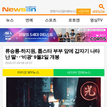
전체기사
|
많이본뉴스
|
사진구매
뉴스
연예
스포츠
포토엔
영상TV
류승룡-하지원, 톱스타 부부 앞에 갑자기 나타
난 딸‥‘비광’ 9월2일 개봉
2026-07-09 08:24:57
카카오 MY뉴스
네이버 연예뉴스