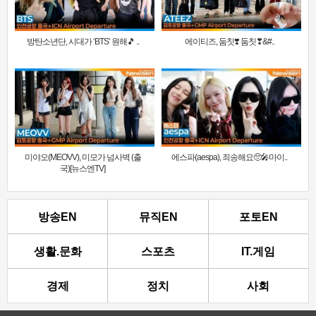
방탄소년단, 시대가 ‘BTS’ 원해🎵 ..
에이티즈, 둠칫❣️ 둠칫❣&#..
미야오(MEOVV), 미모가 넘사벽 (출
에스파(aespa), 죄송해요🥺🎤마이..
국)[뉴스엔TV]
방송EN
뮤직EN
포토EN
생활.문화
스포츠
IT.게임
경제
정치
사회