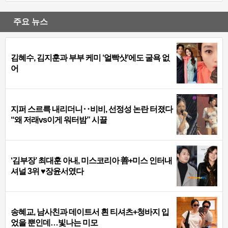
주요 뉴스
김혜수, 김지훈과 부부 케미 ‘얼빡샷’에도 굴욕 없
어
지퍼 스르륵 내리더니‥비비, 선정성 논란 터졌다
“왜 저래vs이게 워터밤” 시끌
‘김부장’ 최대훈 아내, 미스코리아 善+미스 인터내
셔널 3위 ♥장윤서였다
송혜교, 남사친과 데이트서 흰 티셔츠+청바지 입
었을 뿐인데…빛나는 미모