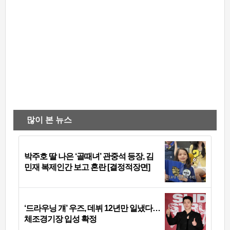
많이 본 뉴스
박주호 딸 나은 ‘골때녀’ 관중석 등장, 김
민재 복제인간 보고 혼란 [결정적장면]
‘드라우닝 걔’ 우즈, 데뷔 12년만 일냈다…
체조경기장 입성 확정