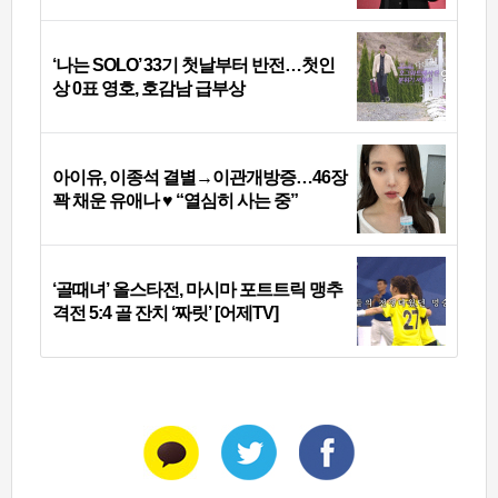
‘나는 SOLO’ 33기 첫날부터 반전…첫인
상 0표 영호, 호감남 급부상
아이유, 이종석 결별→이관개방증…46장
꽉 채운 유애나 ♥ “열심히 사는 중”
‘골때녀’ 올스타전, 마시마 포트트릭 맹추
격전 5:4 골 잔치 ‘짜릿’ [어제TV]