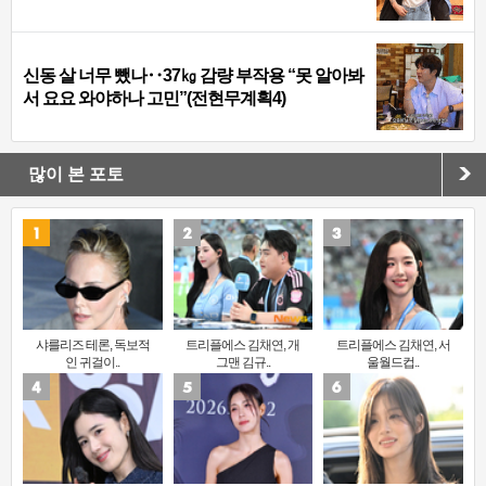
신동 살 너무 뺐나‥37㎏ 감량 부작용 “못 알아봐
서 요요 와야하나 고민”(전현무계획4)
많이 본 포토
샤를리즈 테론, 독보적
트리플에스 김채연, 개
트리플에스 김채연, 서
인 귀걸이..
그맨 김규..
울월드컵..