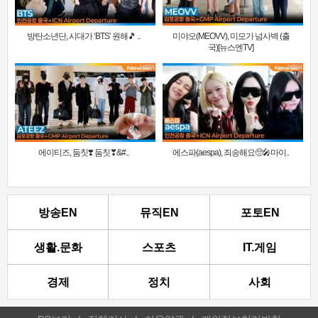
방탄소년단, 시대가 ‘BTS’ 원해🎵 ..
미야오(MEOVV), 미모가 넘사벽 (출
국)[뉴스엔TV]
에이티즈, 둠칫❣️ 둠칫❣&#..
에스파(aespa), 죄송해요🥺🎤마이..
방송EN
뮤직EN
포토EN
생활.문화
스포츠
IT.게임
경제
정치
사회