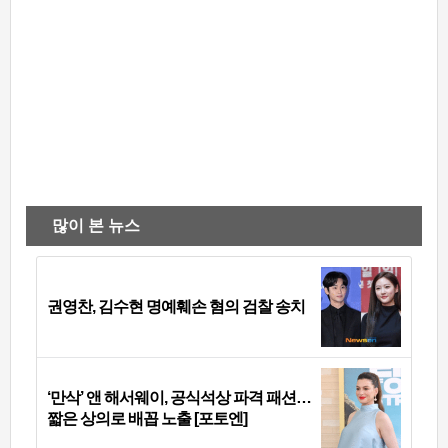
많이 본 뉴스
권영찬, 김수현 명예훼손 혐의 검찰 송치
‘만삭’ 앤 해서웨이, 공식석상 파격 패션…
짧은 상의로 배꼽 노출 [포토엔]