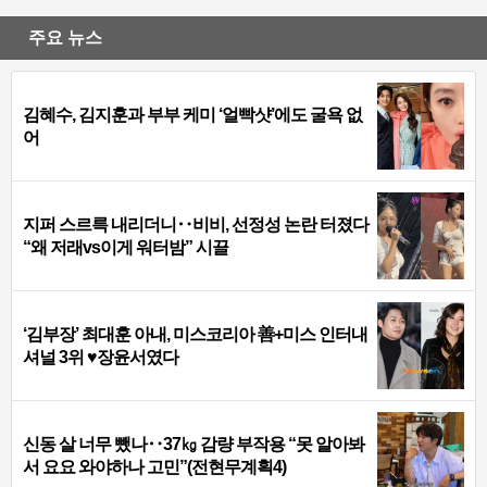
주요 뉴스
김혜수, 김지훈과 부부 케미 ‘얼빡샷’에도 굴욕 없
어
지퍼 스르륵 내리더니‥비비, 선정성 논란 터졌다
“왜 저래vs이게 워터밤” 시끌
‘김부장’ 최대훈 아내, 미스코리아 善+미스 인터내
셔널 3위 ♥장윤서였다
신동 살 너무 뺐나‥37㎏ 감량 부작용 “못 알아봐
서 요요 와야하나 고민”(전현무계획4)