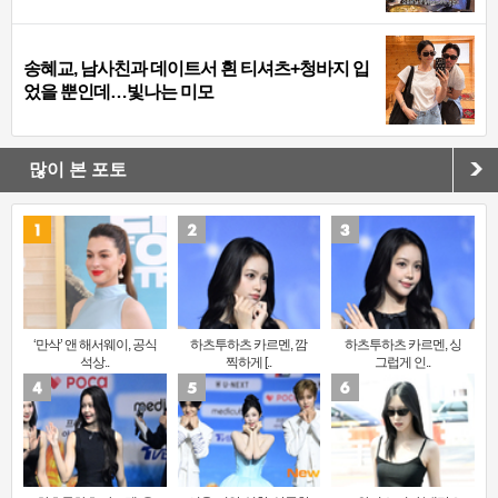
송혜교, 남사친과 데이트서 흰 티셔츠+청바지 입
었을 뿐인데…빛나는 미모
많이 본 포토
‘만삭’ 앤 해서웨이, 공식
하츠투하츠 카르멘, 깜
하츠투하츠 카르멘, 싱
석상..
찍하게 [..
그럽게 인..