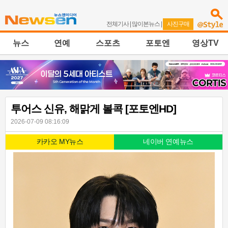
전체기사
|
많이본뉴스
|
사진구매
뉴스
연예
스포츠
포토엔
영상TV
투어스 신유, 해맑게 볼콕 [포토엔HD]
2026-07-09 08:16:09
카카오 MY뉴스
네이버 연예뉴스