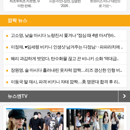
하츠투하츠 카르멘, 우
시온-이안-성찬, 상큼한
트와이스 미나 ‘대만으
아한 런웨..
‘2026 ..
로 가요~..
깜짝 뉴스
고소영, 낮술 마시다 노량진서 쫓겨나 “점심 때 4병 마셔”(바..
이정재, ♥임세령 비키니 인생샷 남겨주는 다정남‥파파라치에 ..
혜리 과감하게 벗었다, 탄수화물 끊고 끈 비니키 소화 ‘역대급..
장원영, 술 마시다 흘러내린 옷자락 깜짝…리즈 갱신한 인형 비..
이동국 딸 재시, 파격 비키니 자태 깜짝…美 명문대 합격 후 리..
뉴스엔TV