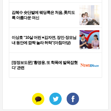
김혜수 숏단발에 웨딩룩은 처음, 美치도
록 아름다운 여신
이상호 “10살 어린 ♥김자연, 장인·장모님
내 동안에 깜짝 놀라 허락”(아침마당)
[정정보도문] ‘황영웅, 또 학폭에 발목잡혔
다’ 관련