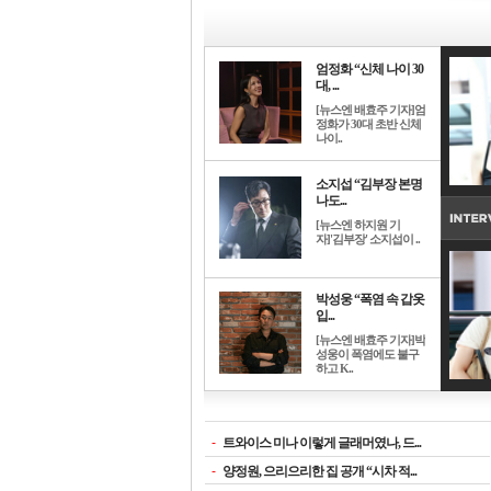
엄정화 “신체 나이 30
대, ...
[뉴스엔 배효주 기자]엄
정화가 30대 초반 신체
나이..
소지섭 “김부장 본명
나도...
[뉴스엔 하지원 기
자]'김부장' 소지섭이 ..
박성웅 “폭염 속 갑옷
입...
[뉴스엔 배효주 기자]박
성웅이 폭염에도 불구
하고 K..
-
트와이스 미나 이렇게 글래머였나, 드...
-
양정원, 으리으리한 집 공개 “시차 적...