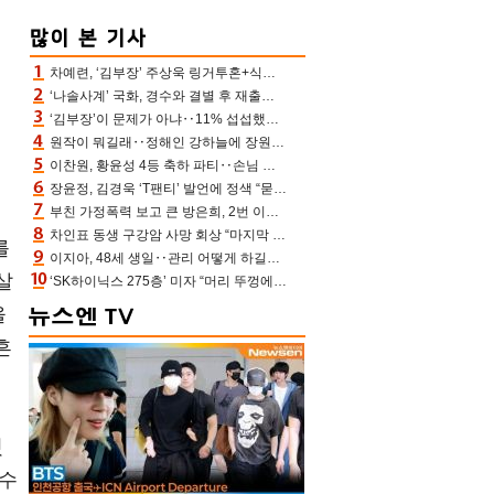
차예련, ‘김부장’ 주상욱 링거투혼+식스팩 비화 “옷 벗는데 아저씨는 안 된다고”(차장금)
‘나솔사계’ 국화, 경수와 결별 후 재출연…첫인상 3표 몰표
‘김부장’이 문제가 아냐‥11% 섭섭했던 ‘재벌X형사2’ 돈·빽 총동원해 컴백 [TV보고서]
원작이 뭐길래‥정해인 강하늘에 장원영까지 참여한 이 영화
호
이찬원, 황윤성 4등 축하 파티‥손님 모으려 블랙핑크 지수와 친한 척(편스토랑)[어제TV]
장윤정, 김경욱 ‘T팬티’ 발언에 정색 “묻지 않았는데, 그것도 성희롱”(장공장)
부친 가정폭력 보고 큰 방은희, 2번 이혼 후 잠수→母 고독사에 자책(특종세상)[어제TV]
차인표 동생 구강암 사망 회상 “마지막 순간 동생 손 잡아준 신애라, 두고두고 고마워” (신애라이프)
를
이지아, 48세 생일‥관리 어떻게 하길래 놀라운 동안 미모
살
‘SK하이닉스 275층’ 미자 “머리 뚜껑에서 사, 주식만 안 해도 돈 버는 것”
을
흔
웠
 수