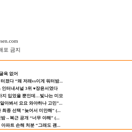
en.com
재배포 금지
 굴욕 없어
졌다 “왜 저래vs이게 워터밤...
스 인터내셔널 3위 ♥장윤서였다
바지 입었을 뿐인데…빛나는 미모
 알아봐서 요요 와야하나 고민”...
종 선택 “늦어서 미안해” (...
→복근 공개 “너무 야해” (...
 아파트 손해 처분 “그래도 괜...