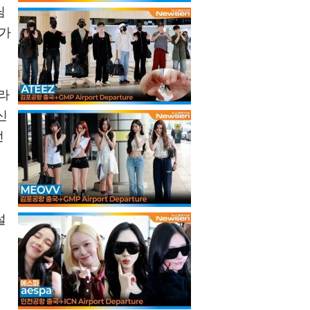
님
 가
라
신
던
설