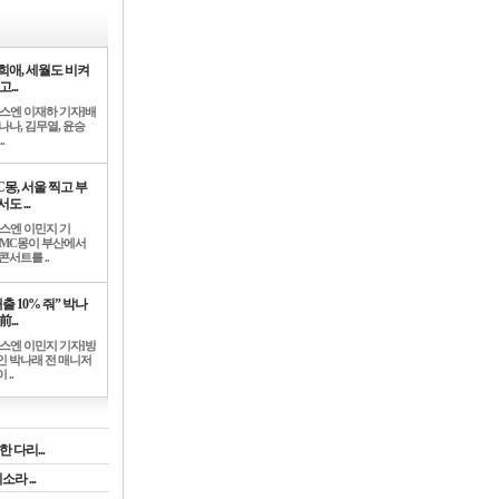
희애, 세월도 비켜
고...
뉴스엔 이재하 기자]배
나나, 김무열, 윤승
.
C몽, 서울 찍고 부
도 ...
뉴스엔 이민지 기
]MC몽이 부산에서
콘서트를 ..
출 10% 줘” 박나
前...
뉴스엔 이민지 기자]방
인 박나래 전 매니저
 ..
 다리...
라 ...