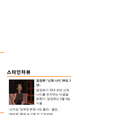
엄정화 “신체 나이 30대, 3
년..
엄정화가 30대 초반 신체
나이를 유지하는 비결을
밝혔다. 엄정화는 8월 4일
서울 ..
소지섭 “김부장 본명 나도 몰라‥들었..
박성웅 “폭염 속 갑옷 입고 말 타며 ..