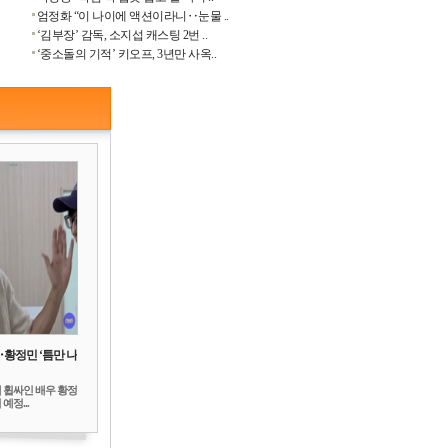
엄정화 “이 나이에 액션이라니‥눈물 ..
‘김부장’ 감독, 소지섭 캐스팅 2번 ..
‘중소돌의 기적’ 키오프, 3년만 사옥..
‥황정민 ‘틈만 나
 휩싸인 배우 황정
예정...