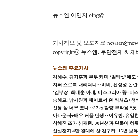
뉴스엔 이민지 oing@
기사제보 및 보도자료 newsen@news
copyrightⓒ 뉴스엔. 무단전재 & 
김혜수, 김지훈과 부부 케미 ‘얼빡샷’에도
지퍼 스르륵 내리더니‥비비, 선정성 논란 터
‘김부장’ 최대훈 아내, 미스코리아 善+미
송혜교, 남사친과 데이트서 흰 티셔츠+청
신동 살 너무 뺐나‥37㎏ 감량 부작용 “못
아나운서♥배우 커플 탄생‥이유빈, 유일한 최
심혜진 조카 심재원, 00년생과 단둘이 하룻밤
삼성전자 4만 원대에 산 김구라, 15년 보유