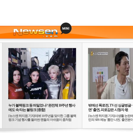
누가 블랙핑크 등 떠밀었나? 완전체 10주년 행사
밖에선 폭로전, TV선 싱글벙글
에도 속 타는 블링크 [종합]
면’ 출연, 피로감은 시청자 몫
[뉴스엔 하지원 기자]데뷔 10주년을 맞이한 그룹 블랙
[뉴스엔 하지원 기자]사생활 논란에
핑크 기념 행사를 둘러싼 팬들의 아쉬움이 좀처럼
민의 SBS 예능 '틈만 나면,' 출연분이 
가...