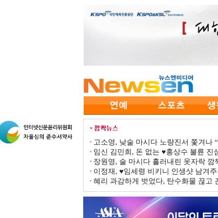
고소영, 낮술 마시다 노량진서 쫓겨나 “점
임신 김민희, 돈 없는 ♥홍상수 불륜 진심
장원영, 술 마시다 흘러내린 옷자락 
이정재, ♥임세령 비키니 인생샷 남겨주
혜리 과감하게 벗었다, 탄수화물 끊고 끈