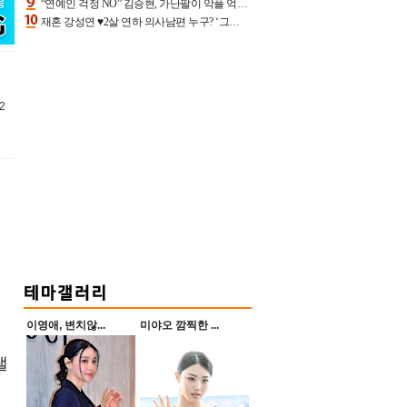
“연예인 걱정 NO” 김승현, 가난팔이 악플 억울할만‥아내+딸과 日 여행
재혼 강성연 ♥2살 연하 의사남편 누구? ‘그알’ 자문의에 훈남 비주얼 초엘리트 스펙 [종합]
2
이영애, 변치않...
미야오 깜찍한 ...
낼