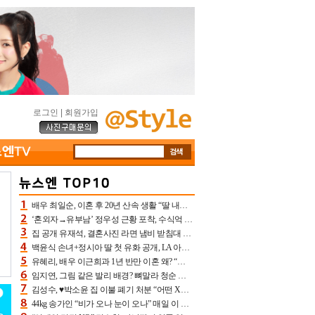
로그인
|
회원가입
배우 최일순, 이혼 후 20년 산속 생활 “딸 내가 버렸다고 원망‥맘 아파”(특종)[어제TV]
‘혼외자→유부남’ 정우성 근황 포착, 수식억 해킹 피해 후배 만났다 “존경하는”
집 공개 유재석, 결혼사진 라면 냄비 받침대 되고 분노‥가족사진도 피해(놀뭐)[어제TV]
백윤식 손녀+정시아 딸 첫 유화 공개, LA 아트쇼→서울국제조각페스타 작가다운 수준급 실력
유혜리, 배우 이근희과 1년 반만 이혼 왜? “식칼 꽂고 의자 던져” 충격 폭로(특종)[어제TV]
임지연, 그림 같은 발리 배경? 뼈말라 청순 비키니 핏에 상대 안 되네
김성수, ♥박소윤 집 이불 폐기 처분 “어떤 X이랑 썼을지 몰라” 질투(신랑수업2)[어제TV]
44kg 송가인 “비가 오나 눈이 오나” 매일 이 운동, 허벅지 근육량 상승+체지방 감소