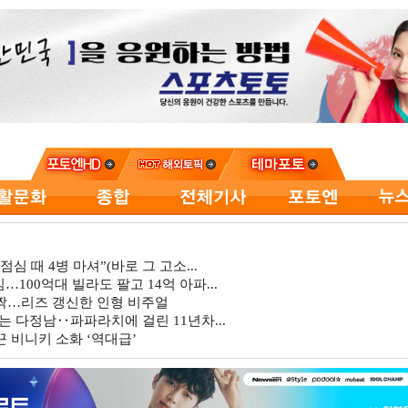
심 때 4병 마셔”(바로 그 고소...
…100억대 빌라도 팔고 14억 아파...
깜짝…리즈 갱신한 인형 비주얼
는 다정남‥파파라치에 걸린 11년차...
 비니키 소화 ‘역대급’