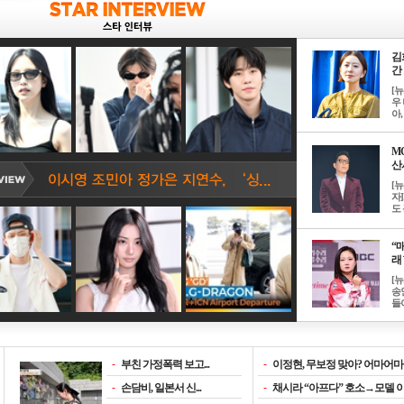
김
간 
[
우 
아, .
M
산서
[
자
도 
“매
래 
[
송
들이
-
부친 가정폭력 보고...
-
이정현, 무보정 맞아? 어마어마한
-
손담비, 일본서 신...
-
채시라 “아프다” 호소→모델 이소