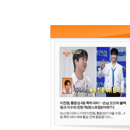
이찬원, 황윤성 4등 축하 파티‥손님 모으려 블랙
핑크 지수와 친한 척(편스토랑)[어제TV]
[뉴스엔 서유나 기자]'이찬원, 황윤성이 아들 수준…4
등 축하 파티 위해 황금 인맥 총동원'가수 ...