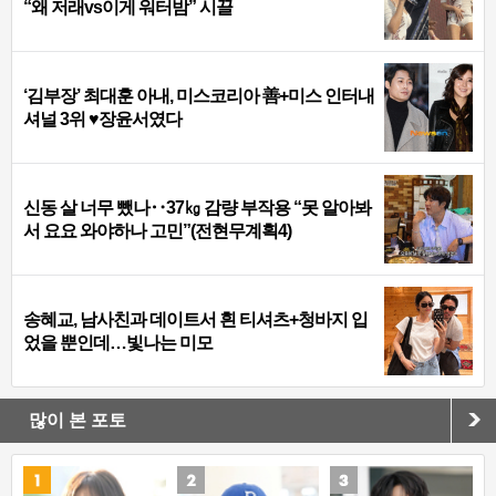
“왜 저래vs이게 워터밤” 시끌
‘김부장’ 최대훈 아내, 미스코리아 善+미스 인터내
셔널 3위 ♥장윤서였다
신동 살 너무 뺐나‥37㎏ 감량 부작용 “못 알아봐
서 요요 와야하나 고민”(전현무계획4)
송혜교, 남사친과 데이트서 흰 티셔츠+청바지 입
었을 뿐인데…빛나는 미모
많이 본 포토