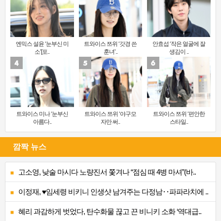
엔믹스 설윤 ‘눈부신 미
트와이스 쯔위 ‘갓경 쓴
안효섭 ‘작은 얼굴에 잘
소’[포..
훈녀’..
생김이 ..
트와이스 미나 ‘눈부신
트와이스 쯔위 ‘야구모
트와이스 쯔위 ‘편안한
아름다..
자만 써..
스타일..
깜짝 뉴스
고소영, 낮술 마시다 노량진서 쫓겨나 “점심 때 4병 마셔”(바..
이정재, ♥임세령 비키니 인생샷 남겨주는 다정남‥파파라치에 ..
혜리 과감하게 벗었다, 탄수화물 끊고 끈 비니키 소화 ‘역대급..