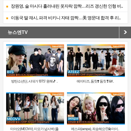
장원영, 술 마시다 흘러내린 옷자락 깜짝…리즈 갱신한 인형 비..
이동국 딸 재시, 파격 비키니 자태 깜짝…美 명문대 합격 후 리..
뉴스엔TV
방탄소년단, 시대가 ‘BTS’ 원해🎵 ..
에이티즈, 둠칫❣️ 둠칫❣&#..
미야오(MEOVV), 미모가 넘사벽 (출
에스파(aespa), 죄송해요🥺🎤마이..