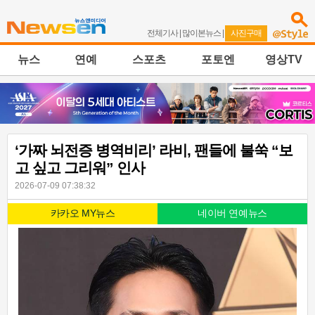
전체기사
|
많이본뉴스
|
사진구매
뉴스
연예
스포츠
포토엔
영상TV
‘가짜 뇌전증 병역비리’ 라비, 팬들에 불쑥 “보
고 싶고 그리워” 인사
2026-07-09 07:38:32
카카오 MY뉴스
네이버 연예뉴스