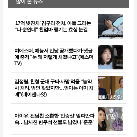
많이 본 뉴스
‘17억 빚잔치’ 김구라 전처, 아들 그리는
“나 뿐인데” 친엄마 챙기는 효심 눈길
여에스더, 예능서 민낯 공개했다가 댓글
에 충격 “눈 왜 저렇게 처졌냐고”(에스더
TV)
김정렬, 친형 군대 구타 사망 억울 “농약
사 처리, 범인 찾았지만…엄마는 이미 치
매”(데이앤나잇)
아이유, 전남친 소환한 ‘인증샷’ 일파만파
속…남사친 변우석 선물도 남겼나 ‘훈훈’