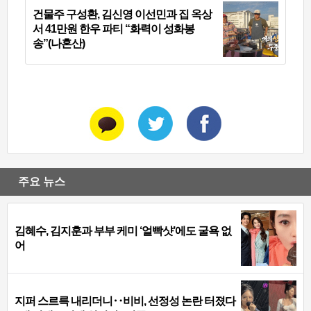
건물주 구성환, 김신영 이선민과 집 옥상
서 41만원 한우 파티 “화력이 성화봉
송”(나혼산)
주요 뉴스
김혜수, 김지훈과 부부 케미 ‘얼빡샷’에도 굴욕 없
어
지퍼 스르륵 내리더니‥비비, 선정성 논란 터졌다