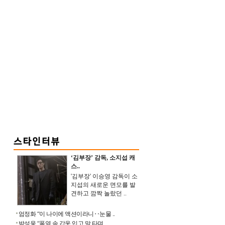
‘김부장’ 감독, 소지섭 캐
스..
'김부장' 이승영 감독이 소
지섭의 새로운 면모를 발
견하고 깜짝 놀랐던 ..
엄정화 “이 나이에 액션이라니‥눈물 ..
박성웅 “폭염 속 갑옷 입고 말 타며 ..