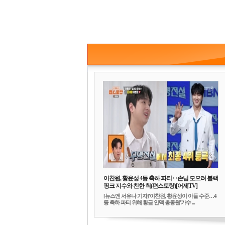
이찬원, 황윤성 4등 축하 파티‥손님 모으려 블랙
핑크 지수와 친한 척(편스토랑)[어제TV]
[뉴스엔 서유나 기자]'이찬원, 황윤성이 아들 수준…4
등 축하 파티 위해 황금 인맥 총동원'가수 ...