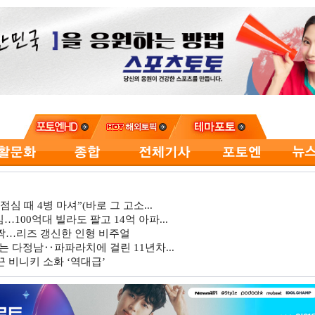
심 때 4병 마셔”(바로 그 고소...
…100억대 빌라도 팔고 14억 아파...
깜짝…리즈 갱신한 인형 비주얼
는 다정남‥파파라치에 걸린 11년차...
 비니키 소화 ‘역대급’