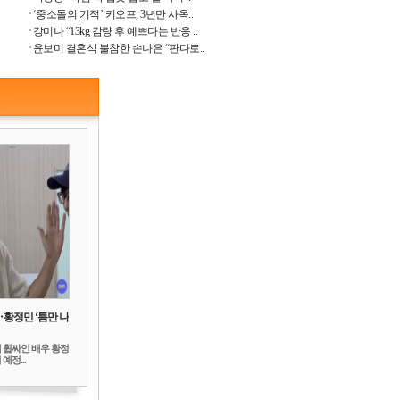
‘중소돌의 기적’ 키오프, 3년만 사옥..
강미나 “13kg 감량 후 예쁘다는 반응 ..
윤보미 결혼식 불참한 손나은 “판다로..
‥황정민 ‘틈만 나
 휩싸인 배우 황정
예정...