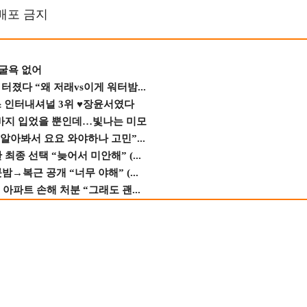
재배포 금지
 굴욕 없어
졌다 “왜 저래vs이게 워터밤...
스 인터내셔널 3위 ♥장윤서였다
바지 입었을 뿐인데…빛나는 미모
 알아봐서 요요 와야하나 고민”...
종 선택 “늦어서 미안해” (...
→복근 공개 “너무 야해” (...
 아파트 손해 처분 “그래도 괜...