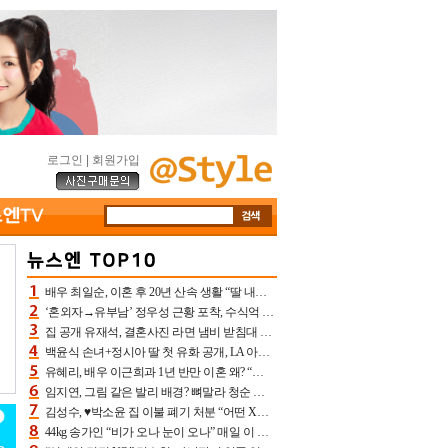
로그인
|
회원가입
배우 최일순, 이혼 후 20년 산속 생활 “딸 내가 버렸다고 원망‥맘 아파”(특종)[어제TV]
‘혼외자→유부남’ 정우성 근황 포착, 수식억 해킹 피해 후배 만났다 “존경하는”
집 공개 유재석, 결혼사진 라면 냄비 받침대 되고 분노‥가족사진도 피해(놀뭐)[어제TV]
백윤식 손녀+정시아 딸 첫 유화 공개, LA 아트쇼→서울국제조각페스타 작가다운 수준급 실력
유혜리, 배우 이근희과 1년 반만 이혼 왜? “식칼 꽂고 의자 던져” 충격 폭로(특종)[어제TV]
임지연, 그림 같은 발리 배경? 뼈말라 청순 비키니 핏에 상대 안 되네
김성수, ♥박소윤 집 이불 폐기 처분 “어떤 X이랑 썼을지 몰라” 질투(신랑수업2)[어제TV]
44kg 송가인 “비가 오나 눈이 오나” 매일 이 운동, 허벅지 근육량 상승+체지방 감소