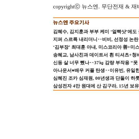
copyrightⓒ 뉴스엔. 무단전재 & 
김혜수, 김지훈과 부부 케미 ‘얼빡샷’에도
지퍼 스르륵 내리더니‥비비, 선정성 논란 터
‘김부장’ 최대훈 아내, 미스코리아 善+미
송혜교, 남사친과 데이트서 흰 티셔츠+청
신동 살 너무 뺐나‥37㎏ 감량 부작용 “못
아나운서♥배우 커플 탄생‥이유빈, 유일한 최
심혜진 조카 심재원, 00년생과 단둘이 하룻밤
삼성전자 4만 원대에 산 김구라, 15년 보유