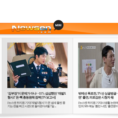
‘김부장’이 문제가 아냐‥11% 섭섭했던 ‘재벌X
밖에선 폭로전, TV선 싱글벙글
형사2’ 돈·빽 총동원해 컴백 [TV보고서]
면’ 출연, 피로감은 시청자 몫
[뉴스엔 하지원 기자]'재벌X형사'가 돈 냄새 물씬 풍
[뉴스엔 하지원 기자]사생활 논란에
기는 판을 짜고 시즌2로 돌아온다.8월 7일 ...
민의 SBS 예능 '틈만 나면,' 출연분이 