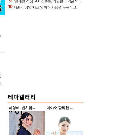
“연예인 걱정 NO” 김승현, 가난팔이 악플 억울할만‥아내+딸과 日 여행
재혼 강성연 ♥2살 연하 의사남편 누구? ‘그알’ 자문의에 훈남 비주얼 초엘리트 스펙 [종합]
7
인
6
이영애, 변치않...
미야오 깜찍한 ...