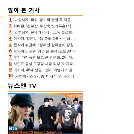
‘나솔사계’ 국화, 경수와 결별 후 재출연…첫인상 3표 몰표
차예련, ‘김부장’ 주상욱 링거투혼+식스팩 비화 “옷 벗는데 아저씨는 안 된다고”(차장금)
‘김부장’이 문제가 아냐‥11% 섭섭했던 ‘재벌X형사2’ 돈·빽 총동원해 컴백 [TV보고서]
이찬원, 황윤성 4등 축하 파티‥손님 모으려 블랙핑크 지수와 친한 척(편스토랑)[어제TV]
원작이 뭐길래‥정해인 강하늘에 장원영까지 참여한 이 영화
트와이스 쯔위 ‘갓경 쓴 훈녀’[포토엔HD]
부친 가정폭력 보고 큰 방은희, 2번 이혼 후 잠수→母 고독사에 자책(특종세상)[어제TV]
차인표 동생 구강암 사망 회상 “마지막 순간 동생 손 잡아준 신애라, 두고두고 고마워” (신애라이프)
이지아, 48세 생일‥관리 어떻게 하길래 놀라운 동안 미모
‘SK하이닉스 275층’ 미자 “머리 뚜껑에서 사, 주식만 안 해도 돈 버는 것”