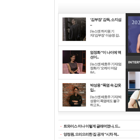
‘김부장’ 감독, 소지섭
...
[뉴스엔 하지원 기
자]'김부장' 이승영 감..
엄정화 “이 나이에 액
션이...
[뉴스엔 배효주 기자]엄
정화가 '오케이 마담
&#..
박성웅 “폭염 속 갑옷
입...
[뉴스엔 배효주 기자]박
성웅이 폭염에도 불구
하고 K..
-
트와이스 미나 이렇게 글래머였나, 드...
-
양정원, 으리으리한 집 공개 “시차 적...