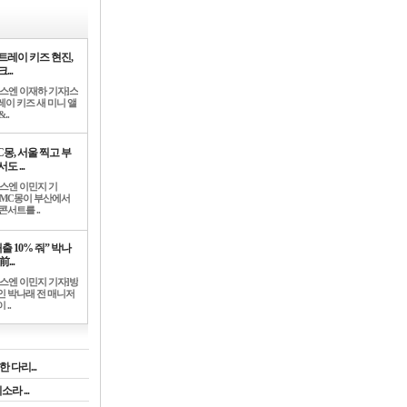
트레이 키즈 현진,
...
뉴스엔 이재하 기자]스
레이 키즈 새 미니 앨
..
C몽, 서울 찍고 부
도 ...
뉴스엔 이민지 기
]MC몽이 부산에서
콘서트를 ..
출 10% 줘” 박나
前...
뉴스엔 이민지 기자]방
인 박나래 전 매니저
 ..
 다리...
라 ...