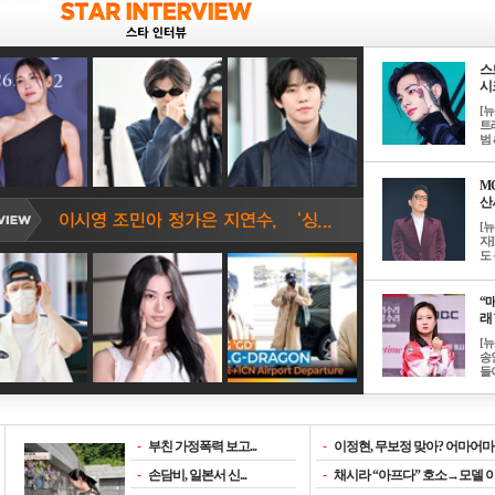
스
시크
[
트
범 &
M
산서
[
자
도 
“매
래 
[
송
들이
-
부친 가정폭력 보고...
-
이정현, 무보정 맞아? 어마어마한
-
손담비, 일본서 신...
-
채시라 “아프다” 호소→모델 이소