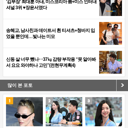
‘김부장’ 최대훈 아내, 미스코리아 善+미스 인터내
셔널 3위 ♥장윤서였다
송혜교, 남사친과 데이트서 흰 티셔츠+청바지 입
었을 뿐인데…빛나는 미모
신동 살 너무 뺐나‥37㎏ 감량 부작용 “못 알아봐
서 요요 와야하나 고민”(전현무계획4)
많이 본 포토