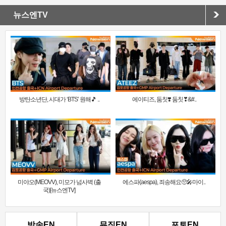
뉴스엔TV
방탄소년단, 시대가 ‘BTS’ 원해🎵 ..
에이티즈, 둠칫❣️ 둠칫❣&#..
미야오(MEOVV), 미모가 넘사벽 (출
에스파(aespa), 죄송해요🥺🎤마이..
국)[뉴스엔TV]
방송EN
뮤직EN
포토EN