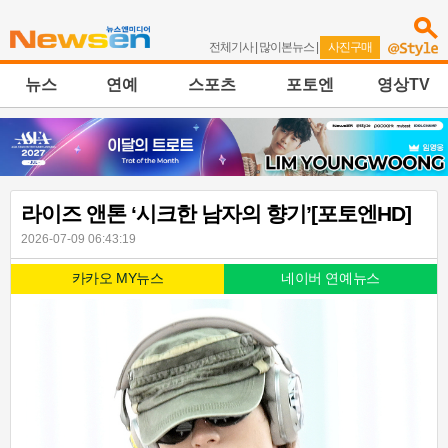
전체기사
|
많이본뉴스
|
사진구매
뉴스
연예
스포츠
포토엔
영상TV
라이즈 앤톤 ‘시크한 남자의 향기’[포토엔HD]
2026-07-09 06:43:19
카카오 MY뉴스
네이버 연예뉴스