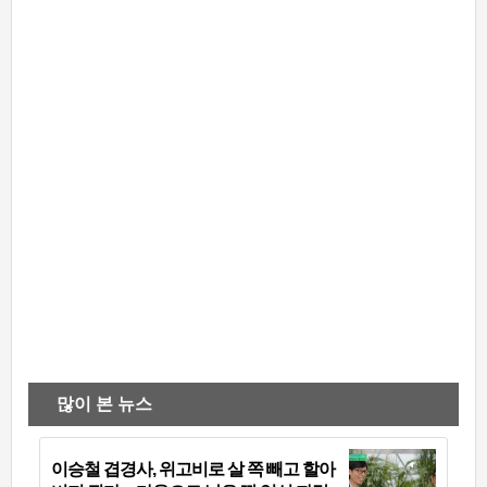
많이 본 뉴스
이승철 겹경사, 위고비로 살 쪽 빼고 할아