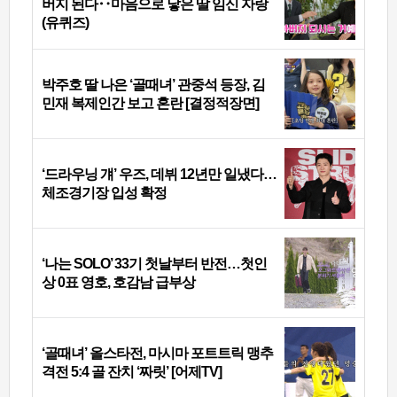
버지 된다‥마음으로 낳은 딸 임신 자랑
(유퀴즈)
박주호 딸 나은 ‘골때녀’ 관중석 등장, 김
민재 복제인간 보고 혼란 [결정적장면]
‘드라우닝 걔’ 우즈, 데뷔 12년만 일냈다…
체조경기장 입성 확정
‘나는 SOLO’ 33기 첫날부터 반전…첫인
상 0표 영호, 호감남 급부상
‘골때녀’ 올스타전, 마시마 포트트릭 맹추
격전 5:4 골 잔치 ‘짜릿’ [어제TV]