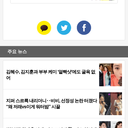
주요 뉴스
김혜수, 김지훈과 부부 케미 ‘얼빡샷’에도 굴욕 없
어
지퍼 스르륵 내리더니‥비비, 선정성 논란 터졌다
“왜 저래vs이게 워터밤” 시끌