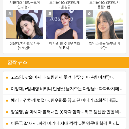
샤를리즈 테론, 독보적
트리플에스 김채연, 개
트리플에스 김채연, 서
인 귀걸이..
그맨 김규..
울월드컵..
정은채, 화사한 명사수
하지원, 한국 배우 최초
엔믹스 설윤 ‘눈부신 미
[포토엔H..
MLB 시..
소’[포..
깜짝 뉴스
고소영, 낮술 마시다 노량진서 쫓겨나 “점심 때 4병 마셔”(바..
이정재, ♥임세령 비키니 인생샷 남겨주는 다정남‥파파라치에 ..
혜리 과감하게 벗었다, 탄수화물 끊고 끈 비니키 소화 ‘역대급..
장원영, 술 마시다 흘러내린 옷자락 깜짝…리즈 갱신한 인형 비..
이동국 딸 재시, 파격 비키니 자태 깜짝…美 명문대 합격 후 리..