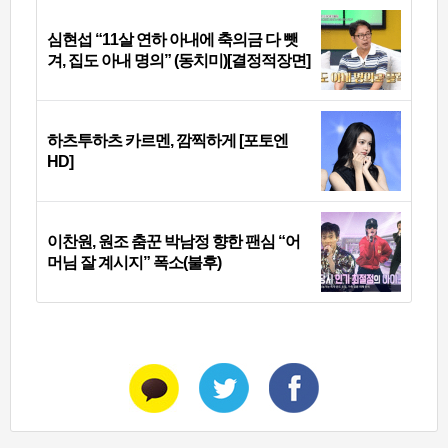
심현섭 “11살 연하 아내에 축의금 다 뺏
겨, 집도 아내 명의” (동치미)[결정적장면]
하츠투하츠 카르멘, 깜찍하게 [포토엔
HD]
이찬원, 원조 춤꾼 박남정 향한 팬심 “어
머님 잘 계시지” 폭소(불후)