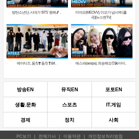
방탄소년단, 시대가 ‘BTS’ 원해🎵 ..
미야오(MEOVV), 미모가 넘사벽 (출
국)[뉴스엔TV]
에이티즈, 둠칫❣️ 둠칫❣&#..
에스파(aespa), 죄송해요🥺🎤마이..
방송EN
뮤직EN
포토EN
생활.문화
스포츠
IT.게임
경제
정치
사회
PC보기
|
전체기사
|
이용약관
|
개인정보처리방침