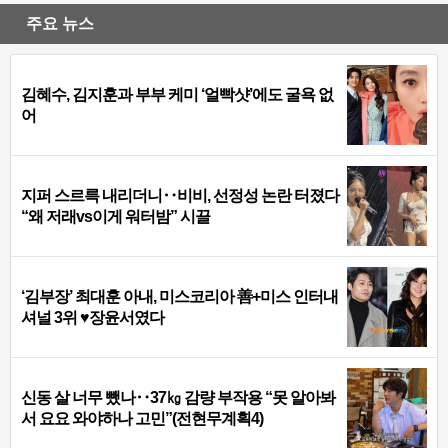
주요 뉴스
김혜수, 김지훈과 부부 케미 ‘얼빡샷’에도 굴욕 없
어
지퍼 스르륵 내리더니‥비비, 선정성 논란 터졌다
“왜 저래vs이게 워터밤” 시끌
‘김부장’ 최대훈 아내, 미스코리아 善+미스 인터내
셔널 3위 ♥장윤서였다
신동 살 너무 뺐나‥37㎏ 감량 부작용 “못 알아봐
서 요요 와야하나 고민”(전현무계획4)