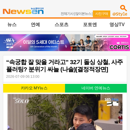
전체기사
|
많이본뉴스
|
사진구매
뉴스
연예
스포츠
포토엔
영상TV
“속궁합 잘 맞을 거라고” 32기 돌싱 상철, 사주
플러팅? 분위기 싸늘 (나솔)[결정적장면]
2026-07-09 06:13:00
카카오 MY뉴스
네이버 연예뉴스