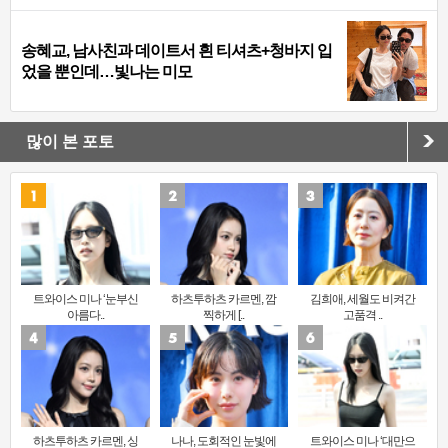
송혜교, 남사친과 데이트서 흰 티셔츠+청바지 입
었을 뿐인데…빛나는 미모
많이 본 포토
트와이스 미나 ‘눈부신
하츠투하츠 카르멘, 깜
김희애, 세월도 비켜간
아름다..
찍하게 [..
고품격 ..
하츠투하츠 카르멘, 싱
나나, 도회적인 눈빛에
트와이스 미나 ‘대만으