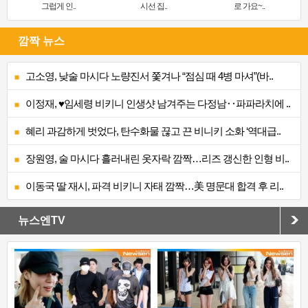
그럽게 인..
시선 집..
로 가요~..
깜짝 뉴스
고소영, 낮술 마시다 노량진서 쫓겨나 “점심 때 4병 마셔”(바..
이정재, ♥임세령 비키니 인생샷 남겨주는 다정남‥파파라치에 ..
혜리 과감하게 벗었다, 탄수화물 끊고 끈 비니키 소화 ‘역대급..
장원영, 술 마시다 흘러내린 옷자락 깜짝…리즈 갱신한 인형 비..
이동국 딸 재시, 파격 비키니 자태 깜짝…美 명문대 합격 후 리..
뉴스엔TV