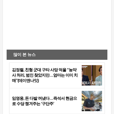
많이 본 뉴스
김정렬, 친형 군대 구타 사망 억울 “농약
사 처리, 범인 찾았지만…엄마는 이미 치
매”(데이앤나잇)
임영웅, 돈 다발 꺼냈다…즉석서 현금으
로 수당 챙겨주는 ‘구단주’