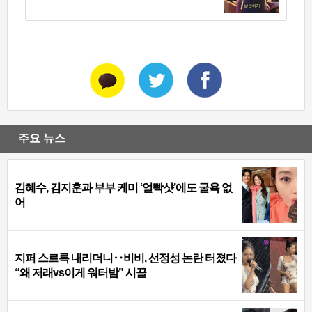
주요 뉴스
김혜수, 김지훈과 부부 케미 ‘얼빡샷’에도 굴욕 없
어
지퍼 스르륵 내리더니‥비비, 선정성 논란 터졌다
“왜 저래vs이게 워터밤” 시끌