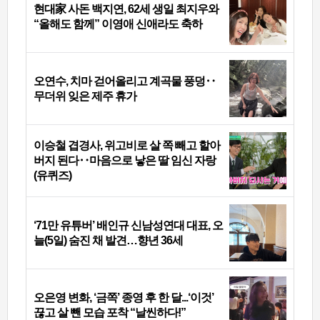
현대家 사돈 백지연, 62세 생일 최지우와
“올해도 함께” 이영애 신애라도 축하
오연수, 치마 걷어올리고 계곡물 풍덩‥
무더위 잊은 제주 휴가
이승철 겹경사, 위고비로 살 쪽 빼고 할아
버지 된다‥마음으로 낳은 딸 임신 자랑
(유퀴즈)
‘71만 유튜버’ 배인규 신남성연대 대표, 오
늘(5일) 숨진 채 발견…향년 36세
오은영 변화, ‘금쪽’ 종영 후 한 달...‘이것’
끊고 살 뺀 모습 포착 “날씬하다!”