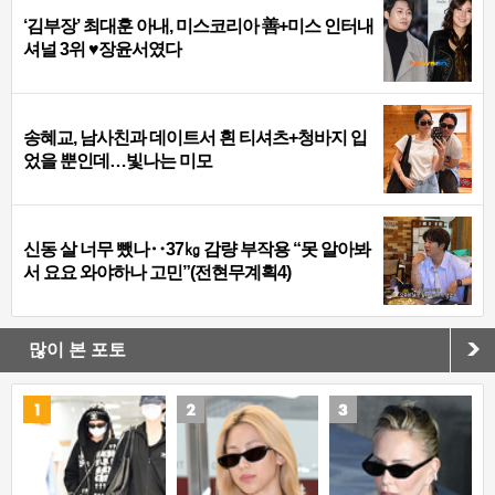
‘김부장’ 최대훈 아내, 미스코리아 善+미스 인터내
셔널 3위 ♥장윤서였다
송혜교, 남사친과 데이트서 흰 티셔츠+청바지 입
었을 뿐인데…빛나는 미모
신동 살 너무 뺐나‥37㎏ 감량 부작용 “못 알아봐
서 요요 와야하나 고민”(전현무계획4)
많이 본 포토