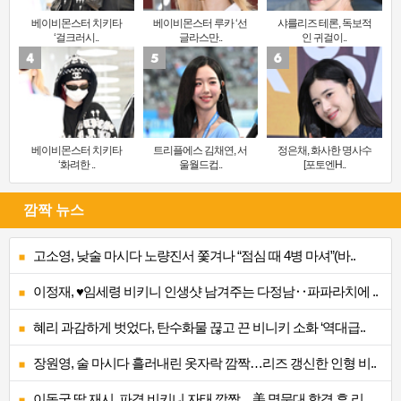
베이비몬스터 치키타
베이비몬스터 루카 ‘선
샤를리즈 테론, 독보적
‘걸크러시..
글라스만..
인 귀걸이..
베이비몬스터 치키타
트리플에스 김채연, 서
정은채, 화사한 명사수
‘화려한 ..
울월드컵..
[포토엔H..
깜짝 뉴스
고소영, 낮술 마시다 노량진서 쫓겨나 “점심 때 4병 마셔”(바..
이정재, ♥임세령 비키니 인생샷 남겨주는 다정남‥파파라치에 ..
혜리 과감하게 벗었다, 탄수화물 끊고 끈 비니키 소화 ‘역대급..
장원영, 술 마시다 흘러내린 옷자락 깜짝…리즈 갱신한 인형 비..
이동국 딸 재시, 파격 비키니 자태 깜짝…美 명문대 합격 후 리..