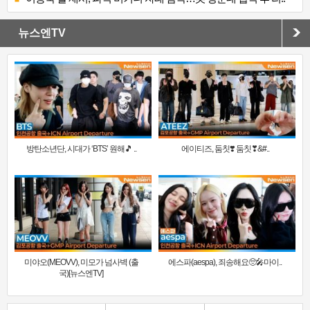
뉴스엔TV
방탄소년단, 시대가 ‘BTS’ 원해🎵 ..
에이티즈, 둠칫❣️ 둠칫❣&#..
미야오(MEOVV), 미모가 넘사벽 (출
에스파(aespa), 죄송해요🥺🎤마이..
국)[뉴스엔TV]