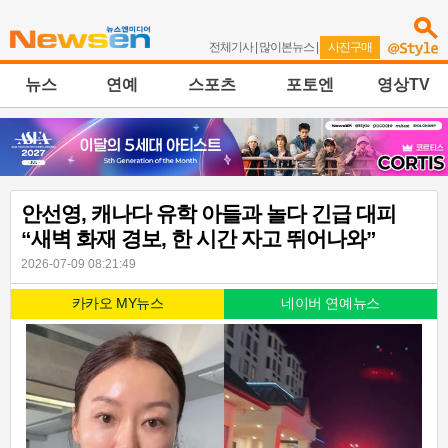
전체기사
|
많이본뉴스
|
사진구매
뉴스
연예
스포츠
포토엔
영상TV
안선영, 캐나다 유학 아들과 놀다 긴급 대피
“새벽 화재 경보, 한 시간 자고 뛰어나와”
2026-07-09 08:21:49
카카오 MY뉴스
네이버 연예뉴스