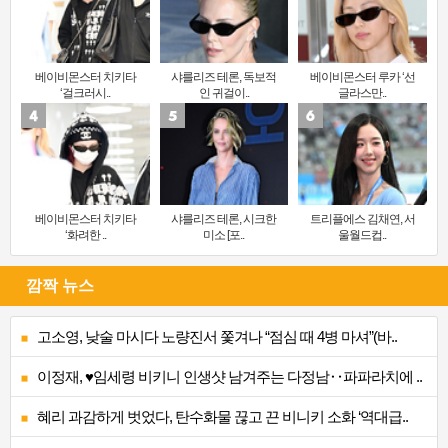
베이비몬스터 치키타
샤를리즈 테론, 독보적
베이비몬스터 루카 ‘선
‘걸크러시..
인 귀걸이..
글라스만..
베이비몬스터 치키타
샤를리즈 테론, 시크한
트리플에스 김채연, 서
‘화려한 ..
미소 [포..
울월드컵..
깜짝 뉴스
고소영, 낮술 마시다 노량진서 쫓겨나 “점심 때 4병 마셔”(바..
이정재, ♥임세령 비키니 인생샷 남겨주는 다정남‥파파라치에 ..
혜리 과감하게 벗었다, 탄수화물 끊고 끈 비니키 소화 ‘역대급..