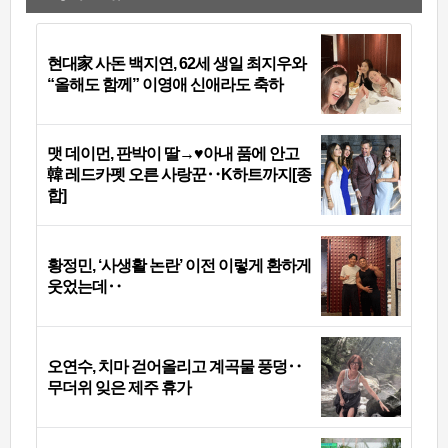
현대家 사돈 백지연, 62세 생일 최지우와
“올해도 함께” 이영애 신애라도 축하
맷 데이먼, 판박이 딸→♥아내 품에 안고
韓 레드카펫 오른 사랑꾼‥K하트까지[종
합]
황정민, ‘사생활 논란’ 이전 이렇게 환하게
웃었는데‥
오연수, 치마 걷어올리고 계곡물 풍덩‥
무더위 잊은 제주 휴가