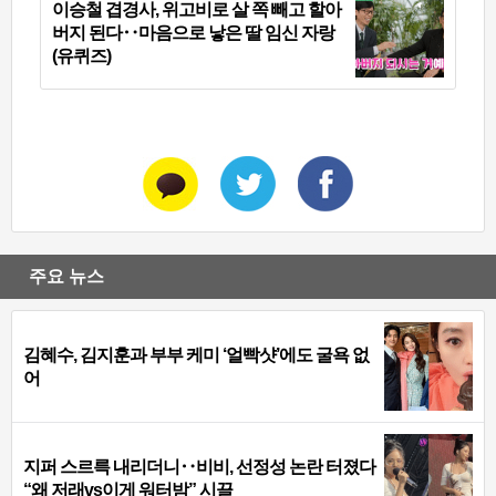
이승철 겹경사, 위고비로 살 쪽 빼고 할아
버지 된다‥마음으로 낳은 딸 임신 자랑
(유퀴즈)
주요 뉴스
김혜수, 김지훈과 부부 케미 ‘얼빡샷’에도 굴욕 없
어
지퍼 스르륵 내리더니‥비비, 선정성 논란 터졌다
“왜 저래vs이게 워터밤” 시끌