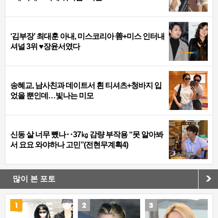
‘김부장’ 최대훈 아내, 미스코리아 善+미스 인터내
셔널 3위 ♥장윤서였다
송혜교, 남사친과 데이트서 흰 티셔츠+청바지 입
었을 뿐인데…빛나는 미모
신동 살 너무 뺐나‥37㎏ 감량 부작용 “못 알아봐
서 요요 와야하나 고민”(전현무계획4)
많이 본 포토