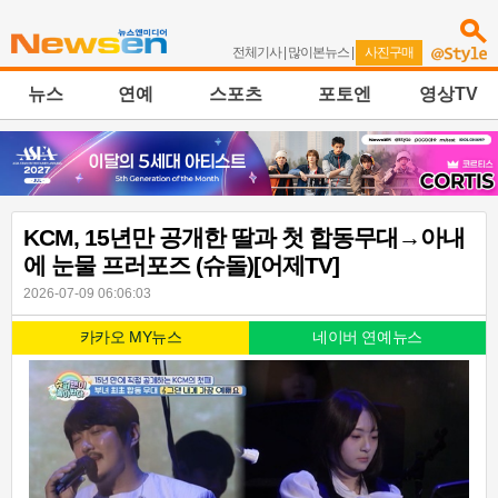
전체기사
|
많이본뉴스
|
사진구매
뉴스
연예
스포츠
포토엔
영상TV
KCM, 15년만 공개한 딸과 첫 합동무대→아내
에 눈물 프러포즈 (슈돌)[어제TV]
2026-07-09 06:06:03
카카오 MY뉴스
네이버 연예뉴스