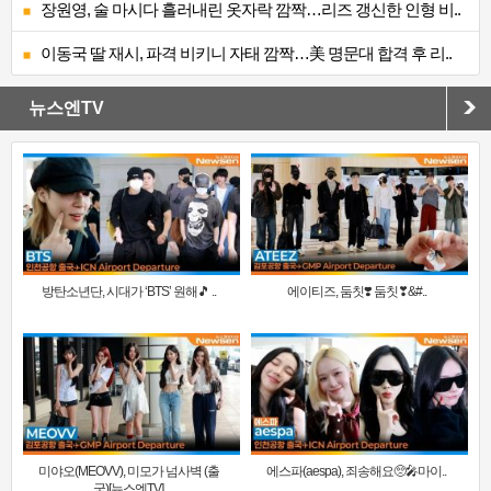
장원영, 술 마시다 흘러내린 옷자락 깜짝…리즈 갱신한 인형 비..
이동국 딸 재시, 파격 비키니 자태 깜짝…美 명문대 합격 후 리..
뉴스엔TV
방탄소년단, 시대가 ‘BTS’ 원해🎵 ..
에이티즈, 둠칫❣️ 둠칫❣&#..
미야오(MEOVV), 미모가 넘사벽 (출
에스파(aespa), 죄송해요🥺🎤마이..
국)[뉴스엔TV]