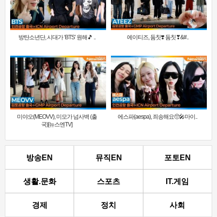
방탄소년단, 시대가 ‘BTS’ 원해🎵 ..
에이티즈, 둠칫❣️ 둠칫❣&#..
미야오(MEOVV), 미모가 넘사벽 (출
에스파(aespa), 죄송해요🥺🎤마이..
국)[뉴스엔TV]
방송EN
뮤직EN
포토EN
생활.문화
스포츠
IT.게임
경제
정치
사회