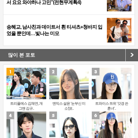
서 요요 와야하나 고민”(전현무계획4)
송혜교, 남사친과 데이트서 흰 티셔츠+청바지 입
었을 뿐인데…빛나는 미모
많이 본 포토
트리플에스 김채연, 개
엔믹스 설윤 ‘눈부신 미
트와이스 쯔위 ‘갓경 쓴
그맨 김규..
소’[포..
훈녀’..