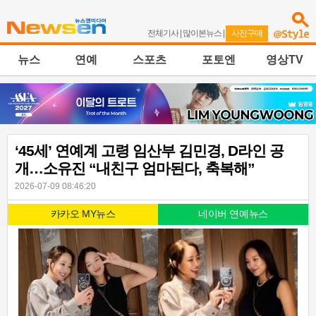
전체기사
|
많이본뉴스
|
사진구매
뉴스
연예
스포츠
포토엔
영상TV
‘45세’ 연예계 고령 임산부 김민경, D라인 공
개…소유진 “내친구 엄마된다, 축복해”
2026-07-09 08:46:20
카카오 MY뉴스
네이버 연예뉴스