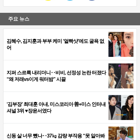
주요 뉴스
김혜수, 김지훈과 부부 케미 ‘얼빡샷’에도 굴욕 없
어
지퍼 스르륵 내리더니‥비비, 선정성 논란 터졌다
“왜 저래vs이게 워터밤” 시끌
‘김부장’ 최대훈 아내, 미스코리아 善+미스 인터내
셔널 3위 ♥장윤서였다
신동 살 너무 뺐나‥37㎏ 감량 부작용 “못 알아봐