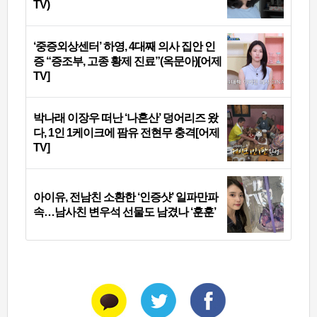
TV)
‘중증외상센터’ 하영, 4대째 의사 집안 인
증 “증조부, 고종 황제 진료”(옥문아)[어제
TV]
박나래 이장우 떠난 ‘나혼산’ 덩어리즈 왔
다, 1인 1케이크에 팜유 전현무 충격[어제
TV]
아이유, 전남친 소환한 ‘인증샷’ 일파만파
속…남사친 변우석 선물도 남겼나 ‘훈훈’