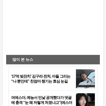
많이 본 뉴스
‘17억 빚잔치’ 김구라 전처, 아들 그리는
“나 뿐인데” 친엄마 챙기는 효심 눈길
여에스더, 예능서 민낯 공개했다가 댓글
에 충격 “눈 왜 저렇게 처졌냐고”(에스더