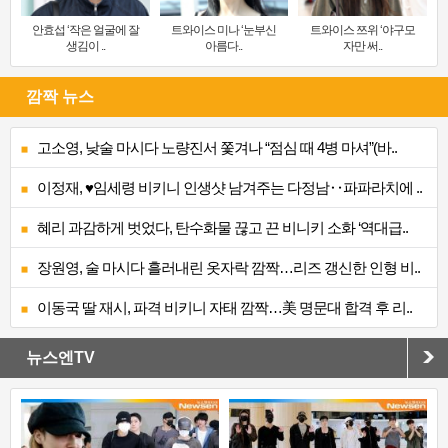
안효섭 ‘작은 얼굴에 잘
트와이스 미나 ‘눈부신
트와이스 쯔위 ‘야구모
생김이 ..
아름다..
자만 써..
깜짝 뉴스
고소영, 낮술 마시다 노량진서 쫓겨나 “점심 때 4병 마셔”(바..
이정재, ♥임세령 비키니 인생샷 남겨주는 다정남‥파파라치에 ..
혜리 과감하게 벗었다, 탄수화물 끊고 끈 비니키 소화 ‘역대급..
장원영, 술 마시다 흘러내린 옷자락 깜짝…리즈 갱신한 인형 비..
이동국 딸 재시, 파격 비키니 자태 깜짝…美 명문대 합격 후 리..
뉴스엔TV