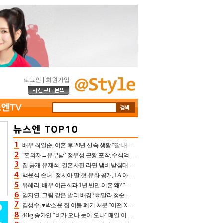
로그인
|
회원가입
배우 최일순, 이혼 후 20년 산속 생활 “딸 내가 버렸다고 원망‥맘 아파”(특종)[어제TV]
‘혼외자→유부남’ 정우성 근황 포착, 수식억 해킹 피해 후배 만났다 “존경하는”
집 공개 유재석, 결혼사진 라면 냄비 받침대 되고 분노‥가족사진도 피해(놀뭐)[어제TV]
백윤식 손녀+정시아 딸 첫 유화 공개, LA 아트쇼→서울국제조각페스타 작가다운 수준급 실력
유혜리, 배우 이근희과 1년 반만 이혼 왜? “식칼 꽂고 의자 던져” 충격 폭로(특종)[어제TV]
임지연, 그림 같은 발리 배경? 뼈말라 청순 비키니 핏에 상대 안 되네
김성수, ♥박소윤 집 이불 폐기 처분 “어떤 X이랑 썼을지 몰라” 질투(신랑수업2)[어제TV]
44kg 송가인 “비가 오나 눈이 오나” 매일 이 운동, 허벅지 근육량 상승+체지방 감소