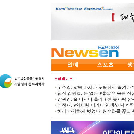
고소영, 낮술 마시다 노량진서 쫓겨나 “점
임신 김민희, 돈 없는 ♥홍상수 불륜 진심
장원영, 술 마시다 흘러내린 옷자락 
이정재, ♥임세령 비키니 인생샷 남겨주
혜리 과감하게 벗었다, 탄수화물 끊고 끈