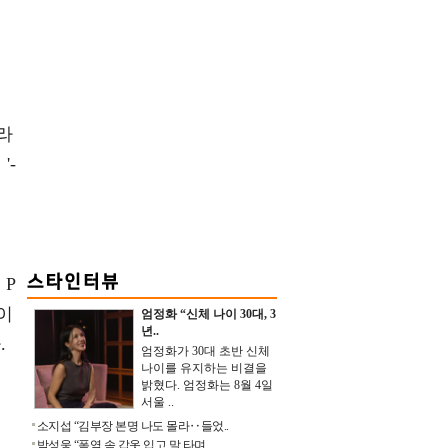
라
'-
 P
이
엄정화 “신체 나이 30대, 3
년..
.
엄정화가 30대 초반 신체
나이를 유지하는 비결을
밝혔다. 엄정화는 8월 4일
서울 ..
소지섭 “김부장 본명 나도 몰라‥들었..
박성웅 “폭염 속 갑옷 입고 말 타며 ..