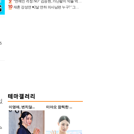
“연예인 걱정 NO” 김승현, 가난팔이 악플 억울할만‥아내+딸과 日 여행
재혼 강성연 ♥2살 연하 의사남편 누구? ‘그알’ 자문의에 훈남 비주얼 초엘리트 스펙 [종합]
5
있
이영애, 변치않...
미야오 깜찍한 ...
수