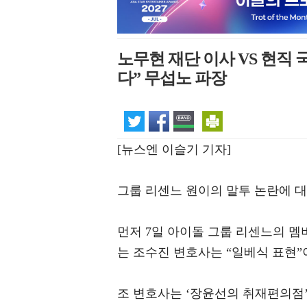
노무현 재단 이사 VS 현직 
다” 무섭노 파장
[뉴스엔 이슬기 기자]
그룹 리센느 원이의 말투 논란에 
먼저 7일 아이돌 그룹 리센느의 멤
는 조수진 변호사는 “일베식 표현”
조 변호사는 ‘장윤선의 취재편의점’