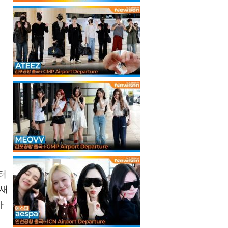
터
양새
아