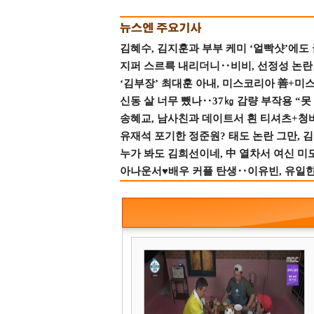
김혜수, 김지훈과 부부 케미 ‘얼빡샷’에도
지퍼 스르륵 내리더니‥비비, 선정성 논란 터
‘김부장’ 최대훈 아내, 미스코리아 善+미
신동 살 너무 뺐나‥37㎏ 감량 부작용 “못
송혜교, 남사친과 데이트서 흰 티셔츠+청
유재석 포기한 정준원? 태도 논란 그만, 김현
누가 봐도 김희선이네, 中 열차서 여신 미
아나운서♥배우 커플 탄생‥이유빈, 유일한 최