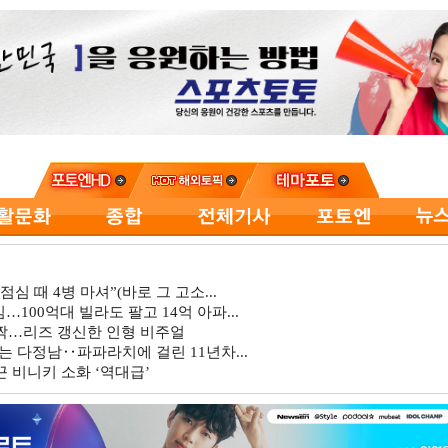
심 때 4병 마셔”(바로 그 고소...
…100억대 빌라도 팔고 14억 아파...
깜짝…리즈 갱신한 인형 비주얼
는 다정남‥파파라치에 걸린 11년차...
 비니키 소화 ‘역대급’