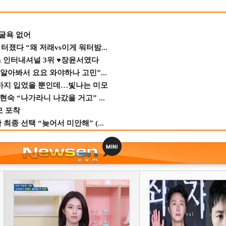
 굴욕 없어
졌다 “왜 저래vs이게 워터밤...
스 인터내셔널 3위 ♥장윤서였다
 알아봐서 요요 와야하나 고민”...
바지 입었을 뿐인데…빛나는 미모
숙 “나가라니 나갔을 거고” ...
모 포착
종 선택 “늦어서 미안해” (...