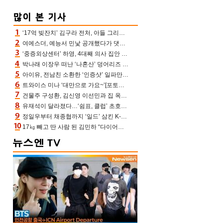
‘17억 빚잔치’ 김구라 전처, 아들 그리는 “나 뿐인데” 친엄마 챙기는 효심 눈길
여에스더, 예능서 민낯 공개했다가 댓글에 충격 “눈 왜 저렇게 처졌냐고”(에스더TV)
‘중증외상센터’ 하영, 4대째 의사 집안 인증 “증조부, 고종 황제 진료”(옥문아)[어제TV]
박나래 이장우 떠난 ‘나혼산’ 덩어리즈 왔다, 1인 1케이크에 팜유 전현무 충격[어제TV]
아이유, 전남친 소환한 ‘인증샷’ 일파만파 속…남사친 변우석 선물도 남겼나 ‘훈훈’
트와이스 미나 ‘대만으로 가요~’[포토엔HD]
건물주 구성환, 김신영 이선민과 집 옥상서 41만원 한우 파티 “화력이 성화봉송”(나혼산)
유재석이 달라졌다…‘쉼표, 클럽’ 초호화 코스에 주우재도 감탄 (놀면 뭐하니?)
정일우부터 채종협까지 ‘일드’ 삼킨 K-배우들의 매서운 돌풍
17㎏ 빼고 딴 사람 된 김민하 “다이어트 화제돼 깜짝, 이럴 일인가”(전현무계획4)[어제TV]