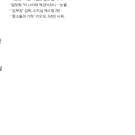
주
엄정화 “이 나이에 액션이라니‥눈물 ..
‘김부장’ 감독, 소지섭 캐스팅 2번 ..
‘중소돌의 기적’ 키오프, 3년만 사옥..
베
됐
렇