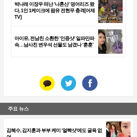
박나래 이장우 떠난 ‘나혼산’ 덩어리즈 왔
다, 1인 1케이크에 팜유 전현무 충격[어제
TV]
아이유, 전남친 소환한 ‘인증샷’ 일파만파
속…남사친 변우석 선물도 남겼나 ‘훈훈’
주요 뉴스
김혜수, 김지훈과 부부 케미 ‘얼빡샷’에도 굴욕 없
어