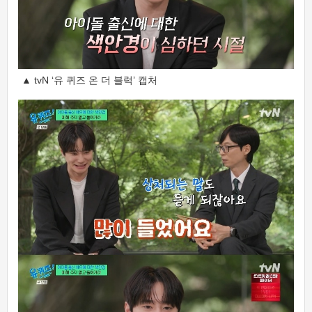
▲ tvN ‘유 퀴즈 온 더 블럭’ 캡처