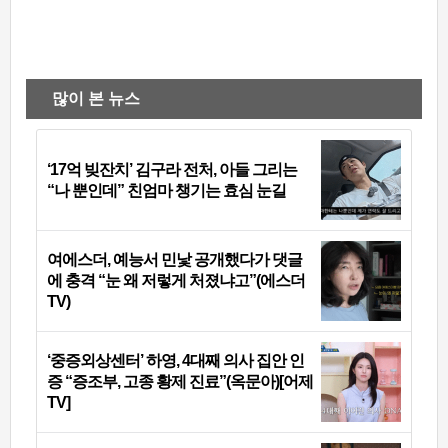
많이 본 뉴스
‘17억 빚잔치’ 김구라 전처, 아들 그리는
“나 뿐인데” 친엄마 챙기는 효심 눈길
여에스더, 예능서 민낯 공개했다가 댓글
에 충격 “눈 왜 저렇게 처졌냐고”(에스더
TV)
‘중증외상센터’ 하영, 4대째 의사 집안 인
증 “증조부, 고종 황제 진료”(옥문아)[어제
TV]