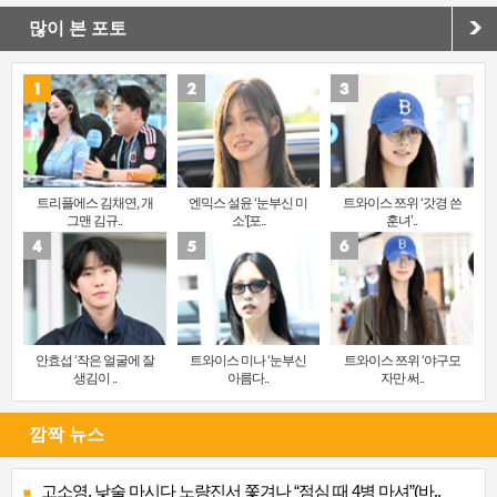
많이 본 포토
트리플에스 김채연, 개
엔믹스 설윤 ‘눈부신 미
트와이스 쯔위 ‘갓경 쓴
그맨 김규..
소’[포..
훈녀’..
안효섭 ‘작은 얼굴에 잘
트와이스 미나 ‘눈부신
트와이스 쯔위 ‘야구모
생김이 ..
아름다..
자만 써..
깜짝 뉴스
고소영, 낮술 마시다 노량진서 쫓겨나 “점심 때 4병 마셔”(바..