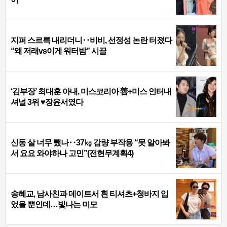
지퍼 스르륵 내리더니‥비비, 선정성 논란 터졌다
“왜 저래vs이게 워터밤” 시끌
‘김부장’ 최대훈 아내, 미스코리아 善+미스 인터내
셔널 3위 ♥장윤서였다
신동 살 너무 뺐나‥37㎏ 감량 부작용 “못 알아봐
서 요요 와야하나 고민”(전현무계획4)
송혜교, 남사친과 데이트서 흰 티셔츠+청바지 입
었을 뿐인데…빛나는 미모