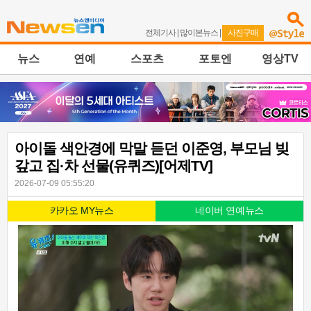
전체기사
|
많이본뉴스
|
사진구매
뉴스
연예
스포츠
포토엔
영상TV
아이돌 색안경에 막말 듣던 이준영, 부모님 빚
갚고 집·차 선물(유퀴즈)[어제TV]
2026-07-09 05:55:20
카카오 MY뉴스
네이버 연예뉴스