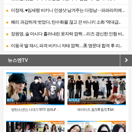
이정재, ♥임세령 비키니 인생샷 남겨주는 다정남‥파파라치에 ..
혜리 과감하게 벗었다, 탄수화물 끊고 끈 비니키 소화 ‘역대급..
장원영, 술 마시다 흘러내린 옷자락 깜짝…리즈 갱신한 인형 비..
이동국 딸 재시, 파격 비키니 자태 깜짝…美 명문대 합격 후 리..
뉴스엔TV
방탄소년단, 시대가 ‘BTS’ 원해🎵 ..
에이티즈, 둠칫❣️ 둠칫❣&#..