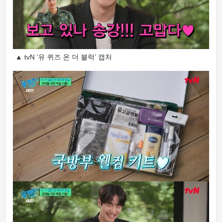
▲ tvN ‘유 퀴즈 온 더 블럭’ 캡처