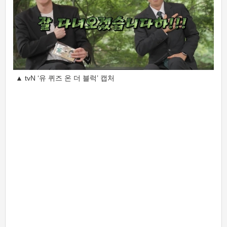
▲ tvN ‘유 퀴즈 온 더 블럭’ 캡처