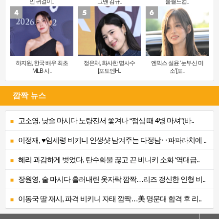
인 귀걸이..
그맨 김규..
울월드컵..
하지원, 한국 배우 최초
정은채, 화사한 명사수
엔믹스 설윤 ‘눈부신 미
MLB 시..
[포토엔H..
소’[포..
깜짝 뉴스
고소영, 낮술 마시다 노량진서 쫓겨나 “점심 때 4병 마셔”(바..
이정재, ♥임세령 비키니 인생샷 남겨주는 다정남‥파파라치에 ..
혜리 과감하게 벗었다, 탄수화물 끊고 끈 비니키 소화 ‘역대급..
장원영, 술 마시다 흘러내린 옷자락 깜짝…리즈 갱신한 인형 비..
이동국 딸 재시, 파격 비키니 자태 깜짝…美 명문대 합격 후 리..