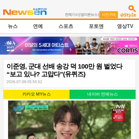
전체기사
|
많이본뉴스
|
사진구매
뉴스
연예
스포츠
포토엔
영상TV
이준영, 군대 선배 송강 덕 100만 원 벌었다
“보고 있나? 고맙다”(유퀴즈)
2026-07-09 05:55:52
카카오 MY뉴스
네이버 연예뉴스