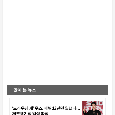
많이 본 뉴스
‘드라우닝 걔’ 우즈, 데뷔 12년만 일냈다…
체조경기장 입성 확정