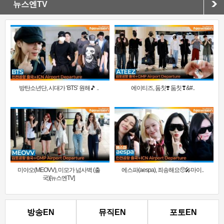
뉴스엔TV
방탄소년단, 시대가 ‘BTS’ 원해🎵 ..
에이티즈, 둠칫❣️ 둠칫❣&#..
미야오(MEOVV), 미모가 넘사벽 (출
에스파(aespa), 죄송해요🥺🎤마이..
국)[뉴스엔TV]
방송EN
뮤직EN
포토EN