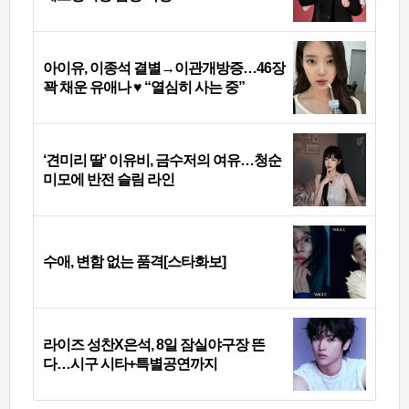
아이유, 이종석 결별→이관개방증…46장
꽉 채운 유애나 ♥ “열심히 사는 중”
‘견미리 딸’ 이유비, 금수저의 여유…청순
미모에 반전 슬림 라인
수애, 변함 없는 품격[스타화보]
라이즈 성찬X은석, 8일 잠실야구장 뜬
다…시구 시타+특별공연까지