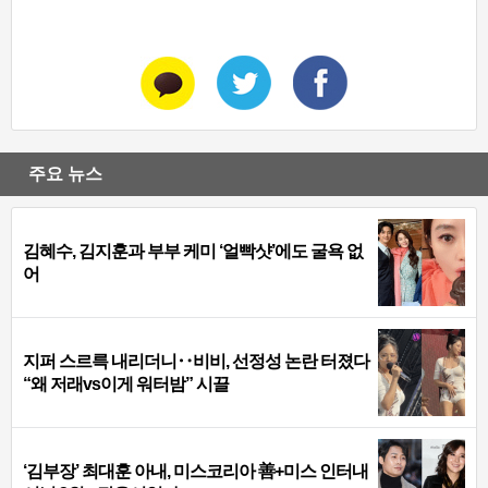
주요 뉴스
김혜수, 김지훈과 부부 케미 ‘얼빡샷’에도 굴욕 없
어
지퍼 스르륵 내리더니‥비비, 선정성 논란 터졌다
“왜 저래vs이게 워터밤” 시끌
‘김부장’ 최대훈 아내, 미스코리아 善+미스 인터내