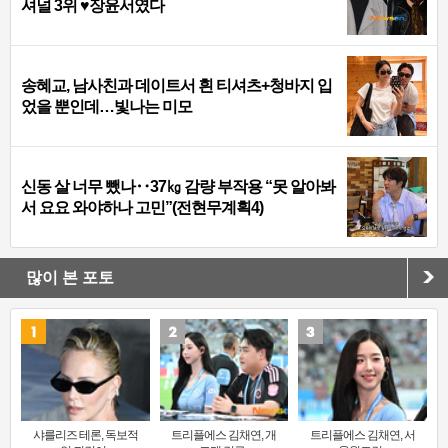
셔널 3위 ♥장윤서였다
송혜교, 남사친과 데이트서 흰 티셔츠+청바지 입
었을 뿐인데…빛나는 미모
신동 살 너무 뺐나‥37㎏ 감량 부작용 “못 알아봐
서 요요 와야하나 고민”(전현무계획4)
많이 본 포토
샤를리즈 테론, 독보적
트리플에스 김채연, 개
트리플에스 김채연, 서