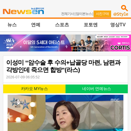
전체기사
|
많이본뉴스
|
사진구매
뉴스
연예
스포츠
포토엔
영상TV
이성미 “암수술 후 수의+납골당 마련, 남편과
각방인데 죽으면 합방”(라스)
2026-07-09 06:05:52
카카오 MY뉴스
네이버 연예뉴스