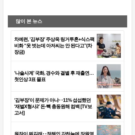
많이 본 뉴스
차예련, ‘김부장’ 주상욱 링거투혼+식스팩
비화 “옷 벗는데 아저씨는 안 된다고”(차
장금)
‘나솔사계’ 국화, 경수와 결별 후 재출연…
첫인상 3표 몰표
‘김부장’이 문제가 아냐‥11% 섭섭했던
‘재벌X형사2’ 돈·빽 총동원해 컴백 [TV보
고서]
원작이 뭐길래‥정해인 강하늘에 장원영