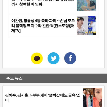
까지 참여한 이 영화
이찬원, 황윤성 4등 축하 파티‥손님 모으
려 블랙핑크 지수와 친한 척(편스토랑)[어
제TV]
주요 뉴스
김혜수, 김지훈과 부부 케미 ‘얼빡샷’에도 굴욕 없
어