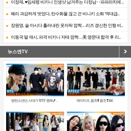
이정재, ♥임세령 비키니 인생샷 남겨주는 다정남‥파파라치에 ..
혜리 과감하게 벗었다, 탄수화물 끊고 끈 비니키 소화 ‘역대급..
장원영, 술 마시다 흘러내린 옷자락 깜짝…리즈 갱신한 인형 비..
이동국 딸 재시, 파격 비키니 자태 깜짝…美 명문대 합격 후 리..
뉴스엔TV
방탄소년단, 시대가 ‘BTS’ 원해🎵 ..
에이티즈, 둠칫❣️ 둠칫❣&#..