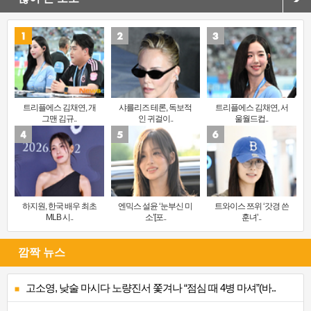
트리플에스 김채연, 개
샤를리즈 테론, 독보적
트리플에스 김채연, 서
그맨 김규..
인 귀걸이..
울월드컵..
하지원, 한국 배우 최초
엔믹스 설윤 ‘눈부신 미
트와이스 쯔위 ‘갓경 쓴
MLB 시..
소’[포..
훈녀’..
깜짝 뉴스
고소영, 낮술 마시다 노량진서 쫓겨나 “점심 때 4병 마셔”(바..