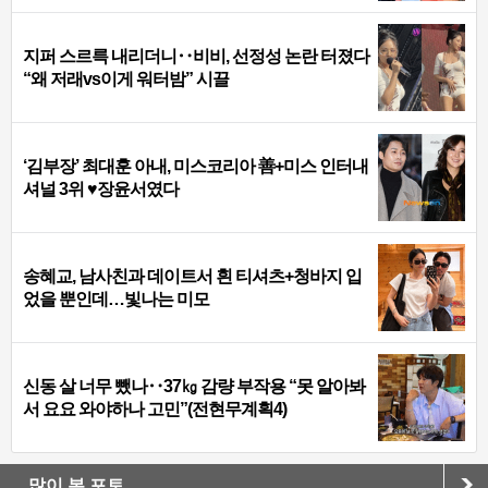
지퍼 스르륵 내리더니‥비비, 선정성 논란 터졌다
“왜 저래vs이게 워터밤” 시끌
‘김부장’ 최대훈 아내, 미스코리아 善+미스 인터내
셔널 3위 ♥장윤서였다
송혜교, 남사친과 데이트서 흰 티셔츠+청바지 입
었을 뿐인데…빛나는 미모
신동 살 너무 뺐나‥37㎏ 감량 부작용 “못 알아봐
서 요요 와야하나 고민”(전현무계획4)
많이 본 포토