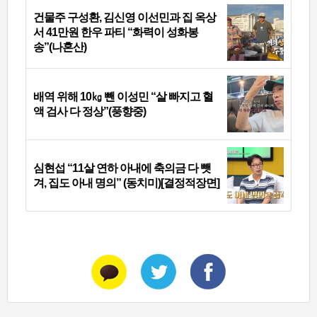
건물주 구성환, 김신영 이선민과 집 옥상
서 41만원 한우 파티 “화력이 성화봉
송”(나혼산)
배역 위해 10㎏ 뺀 이성민 “살 빠지고 혈
액 검사 다 정상”(풍향중)
심현섭 “11살 연하 아내에 축의금 다 뺏
겨, 집도 아내 명의” (동치미)[결정적장면]