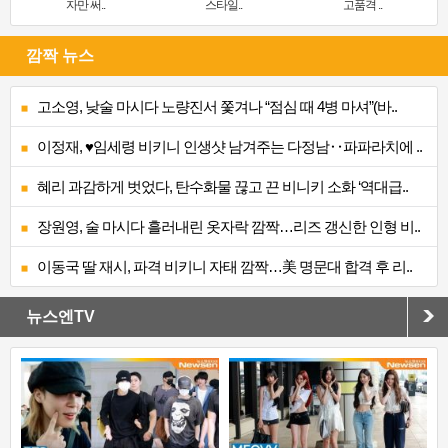
자만 써..
스타일..
고품격 ..
깜짝 뉴스
고소영, 낮술 마시다 노량진서 쫓겨나 “점심 때 4병 마셔”(바..
이정재, ♥임세령 비키니 인생샷 남겨주는 다정남‥파파라치에 ..
혜리 과감하게 벗었다, 탄수화물 끊고 끈 비니키 소화 ‘역대급..
장원영, 술 마시다 흘러내린 옷자락 깜짝…리즈 갱신한 인형 비..
이동국 딸 재시, 파격 비키니 자태 깜짝…美 명문대 합격 후 리..
뉴스엔TV