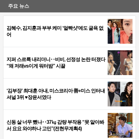
주요 뉴스
김혜수, 김지훈과 부부 케미 ‘얼빡샷’에도 굴욕 없
어
지퍼 스르륵 내리더니‥비비, 선정성 논란 터졌다
“왜 저래vs이게 워터밤” 시끌
‘김부장’ 최대훈 아내, 미스코리아 善+미스 인터내
셔널 3위 ♥장윤서였다
신동 살 너무 뺐나‥37㎏ 감량 부작용 “못 알아봐
서 요요 와야하나 고민”(전현무계획4)