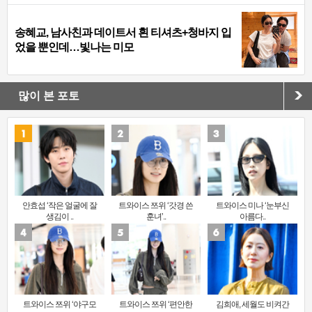
송혜교, 남사친과 데이트서 흰 티셔츠+청바지 입
었을 뿐인데…빛나는 미모
많이 본 포토
안효섭 ‘작은 얼굴에 잘
트와이스 쯔위 ‘갓경 쓴
트와이스 미나 ‘눈부신
생김이 ..
훈녀’..
아름다..
트와이스 쯔위 ‘야구모
트와이스 쯔위 ‘편안한
김희애, 세월도 비켜간