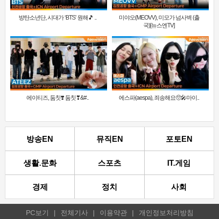
방탄소년단, 시대가 ‘BTS’ 원해🎵 ..
미야오(MEOVV), 미모가 넘사벽 (출
국)[뉴스엔TV]
에이티즈, 둠칫❣️ 둠칫❣&#..
에스파(aespa), 죄송해요🥺🎤마이..
방송EN
뮤직EN
포토EN
생활.문화
스포츠
IT.게임
경제
정치
사회
PC보기
|
전체기사
|
이용약관
|
개인정보처리방침