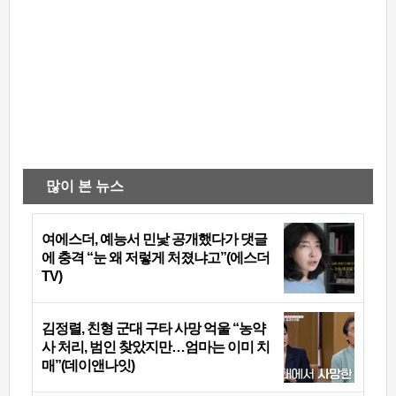
많이 본 뉴스
여에스더, 예능서 민낯 공개했다가 댓글
에 충격 “눈 왜 저렇게 처졌냐고”(에스더
TV)
김정렬, 친형 군대 구타 사망 억울 “농약
사 처리, 범인 찾았지만…엄마는 이미 치
매”(데이앤나잇)