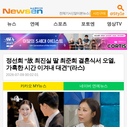
전체기사
|
많이본뉴스
|
사진구매
뉴스
연예
스포츠
포토엔
영상TV
정선희 “故 최진실 딸 최준희 결혼식서 오열,
가혹한 시간 이겨내 대견”(라스)
2026-07-09 00:02:01
카카오 MY뉴스
네이버 연예뉴스