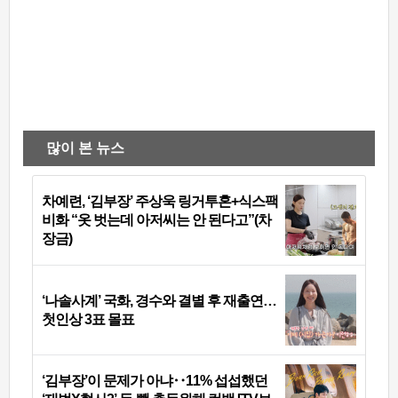
많이 본 뉴스
차예련, ‘김부장’ 주상욱 링거투혼+식스팩
비화 “옷 벗는데 아저씨는 안 된다고”(차
장금)
‘나솔사계’ 국화, 경수와 결별 후 재출연…
첫인상 3표 몰표
‘김부장’이 문제가 아냐‥11% 섭섭했던