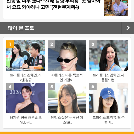
신동 살 너무 뺐나‥37㎏ 감량 부작용 “못 알아봐
서 요요 와야하나 고민”(전현무계획4)
많이 본 포토
트리플에스 김채연, 개
샤를리즈 테론, 독보적
트리플에스 김채연, 서
그맨 김규..
인 귀걸이..
울월드컵..
하지원, 한국 배우 최초
엔믹스 설윤 ‘눈부신 미
트와이스 쯔위 ‘갓경 쓴
MLB 시..
소’[포..
훈녀’..