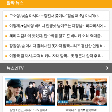
깜짝 뉴스
고소영, 낮술 마시다 노량진서 쫓겨나 “점심 때 4병 마셔”(바..
이정재, ♥임세령 비키니 인생샷 남겨주는 다정남‥파파라치에 ..
혜리 과감하게 벗었다, 탄수화물 끊고 끈 비니키 소화 ‘역대급..
장원영, 술 마시다 흘러내린 옷자락 깜짝…리즈 갱신한 인형 비..
이동국 딸 재시, 파격 비키니 자태 깜짝…美 명문대 합격 후 리..
뉴스엔TV
방탄소년단, 시대가 ‘BTS’ 원해🎵 ..
에이티즈, 둠칫❣️ 둠칫❣&#..