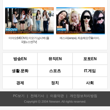
미야오(MEOVV), 미모가 넘사벽 (출
에스파(aespa), 죄송해요🥺🎤마이..
국)[뉴스엔TV]
방송EN
뮤직EN
포토EN
생활.문화
스포츠
IT.게임
경제
정치
사회
PC보기
|
전체기사
|
이용약관
|
개인정보처리방침
Copyright ⓒ 2004 Newsen. All rights reserved.