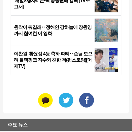
‘재벌X형사2’ 돈·빽 총동원해 컴백 [TV보
고서]
원작이 뭐길래‥정해인 강하늘에 장원영
까지 참여한 이 영화
이찬원, 황윤성 4등 축하 파티‥손님 모으
려 블랙핑크 지수와 친한 척(편스토랑)[어
제TV]
주요 뉴스