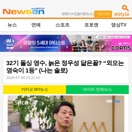
전체기사
|
많이본뉴스
|
사진구매
뉴스
연예
스포츠
포토엔
영상TV
32기 돌싱 영수, 늙은 정우성 닮은꼴? “외모는
영숙이 1등” (나는 솔로)
2026-07-08 23:22:43
카카오 MY뉴스
네이버 연예뉴스