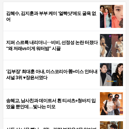
김혜수, 김지훈과 부부 케미 ‘얼빡샷’에도 굴욕 없
어
지퍼 스르륵 내리더니‥비비, 선정성 논란 터졌다
“왜 저래vs이게 워터밤” 시끌
‘김부장’ 최대훈 아내, 미스코리아 善+미스 인터내
셔널 3위 ♥장윤서였다
송혜교, 남사친과 데이트서 흰 티셔츠+청바지 입
었을 뿐인데…빛나는 미모