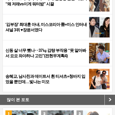
“왜 저래vs이게 워터밤” 시끌
‘김부장’ 최대훈 아내, 미스코리아 善+미스 인터내
셔널 3위 ♥장윤서였다
신동 살 너무 뺐나‥37㎏ 감량 부작용 “못 알아봐
서 요요 와야하나 고민”(전현무계획4)
송혜교, 남사친과 데이트서 흰 티셔츠+청바지 입
었을 뿐인데…빛나는 미모
많이 본 포토