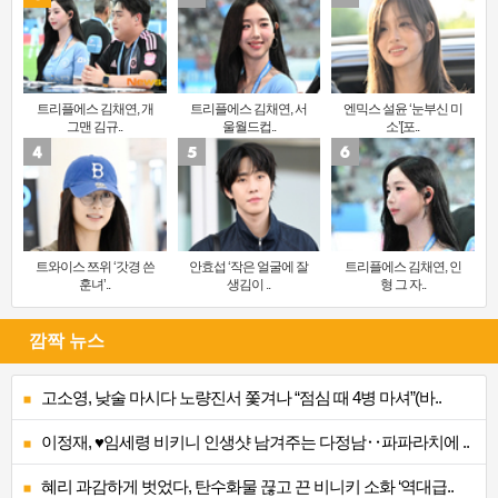
트리플에스 김채연, 개
트리플에스 김채연, 서
엔믹스 설윤 ‘눈부신 미
그맨 김규..
울월드컵..
소’[포..
트와이스 쯔위 ‘갓경 쓴
안효섭 ‘작은 얼굴에 잘
트리플에스 김채연, 인
훈녀’..
생김이 ..
형 그 자..
깜짝 뉴스
고소영, 낮술 마시다 노량진서 쫓겨나 “점심 때 4병 마셔”(바..
이정재, ♥임세령 비키니 인생샷 남겨주는 다정남‥파파라치에 ..
혜리 과감하게 벗었다, 탄수화물 끊고 끈 비니키 소화 ‘역대급..