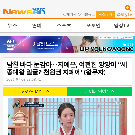
전체기사
|
많이본뉴스
|
사진구매
뉴스
연예
스포츠
포토엔
영상TV
남친 바타 눈감아‥지예은, 여전한 깡깡이 “세
종대왕 얼굴? 천원권 지폐에”(왕무자)
2026-07-08 23:08:41
카카오 MY뉴스
네이버 연예뉴스