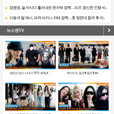
장원영, 술 마시다 흘러내린 옷자락 깜짝…리즈 갱신한 인형 비..
이동국 딸 재시, 파격 비키니 자태 깜짝…美 명문대 합격 후 리..
뉴스엔TV
방탄소년단, 시대가 ‘BTS’ 원해🎵 ..
에이티즈, 둠칫❣️ 둠칫❣&#..