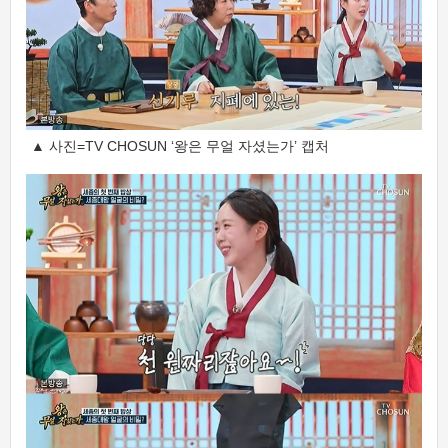
▲ 사진=TV CHOSUN ‘왕은 무얼 자셨는가’ 캡처