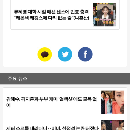
류혜영 대학 시절 패션 센스에 민호 충격
“레몬색 레깅스에 다리 없는 줄”(나혼산)
주요 뉴스
김혜수, 김지훈과 부부 케미 ‘얼빡샷’에도 굴욕 없
어
지퍼 스르륵 내리더니‥비비, 선정성 논란 터졌다