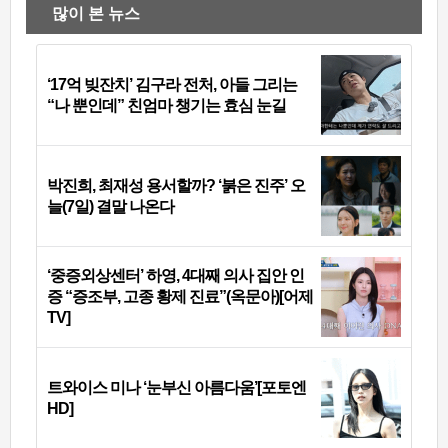
많이 본 뉴스
‘17억 빚잔치’ 김구라 전처, 아들 그리는
“나 뿐인데” 친엄마 챙기는 효심 눈길
박진희, 최재성 용서할까? ‘붉은 진주’ 오
늘(7일) 결말 나온다
‘중증외상센터’ 하영, 4대째 의사 집안 인
증 “증조부, 고종 황제 진료”(옥문아)[어제
TV]
트와이스 미나 ‘눈부신 아름다움’[포토엔
HD]