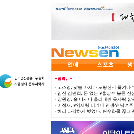
고소영, 낮술 마시다 노량진서 쫓겨나 “점
임신 김민희, 돈 없는 ♥홍상수 불륜 진심
장원영, 술 마시다 흘러내린 옷자락 
이정재, ♥임세령 비키니 인생샷 남겨주
혜리 과감하게 벗었다, 탄수화물 끊고 끈