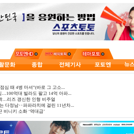
심 때 4병 마셔”(바로 그 고소...
…100억대 빌라도 팔고 14억 아파...
깜짝…리즈 갱신한 인형 비주얼
는 다정남‥파파라치에 걸린 11년차...
 비니키 소화 ‘역대급’