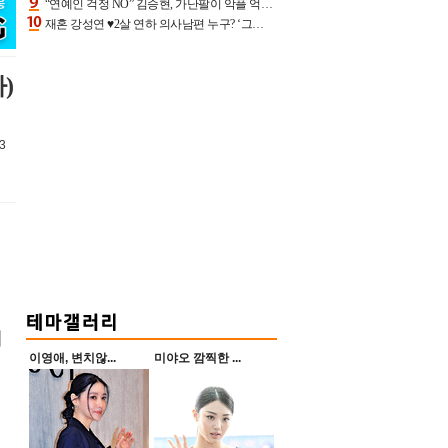
“연예인 걱정 NO” 김승현, 가난팔이 악플 억울할만‥아내+딸과 日 여행
재혼 강성연 ♥2살 연하 의사남편 누구? ‘그알’ 자문의에 훈남 비주얼 초엘리트 스펙 [종합]
)
3
개
이영애, 변치않...
미야오 깜찍한 ...
국