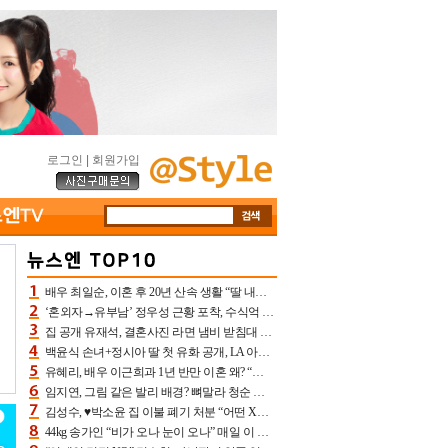
로그인
|
회원가입
배우 최일순, 이혼 후 20년 산속 생활 “딸 내가 버렸다고 원망‥맘 아파”(특종)[어제TV]
‘혼외자→유부남’ 정우성 근황 포착, 수식억 해킹 피해 후배 만났다 “존경하는”
집 공개 유재석, 결혼사진 라면 냄비 받침대 되고 분노‥가족사진도 피해(놀뭐)[어제TV]
백윤식 손녀+정시아 딸 첫 유화 공개, LA 아트쇼→서울국제조각페스타 작가다운 수준급 실력
유혜리, 배우 이근희과 1년 반만 이혼 왜? “식칼 꽂고 의자 던져” 충격 폭로(특종)[어제TV]
임지연, 그림 같은 발리 배경? 뼈말라 청순 비키니 핏에 상대 안 되네
김성수, ♥박소윤 집 이불 폐기 처분 “어떤 X이랑 썼을지 몰라” 질투(신랑수업2)[어제TV]
44kg 송가인 “비가 오나 눈이 오나” 매일 이 운동, 허벅지 근육량 상승+체지방 감소