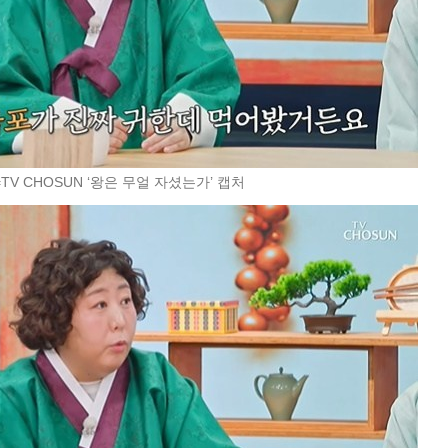
TV CHOSUN ‘왕은 무얼 자셨는가’ 캡처