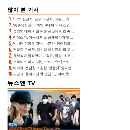
‘17억 빚잔치’ 김구라 전처, 아들 그리는 “나 뿐인데” 친엄마 챙기는 효심 눈길
‘중증외상센터’ 하영, 4대째 의사 집안 인증 “증조부, 고종 황제 진료”(옥문아)[어제TV]
류혜영 대학 시절 패션 센스에 민호 충격 “레몬색 레깅스에 다리 없는 줄”(나혼산)
여에스더, 예능서 민낯 공개했다가 댓글에 충격 “눈 왜 저렇게 처졌냐고”(에스더TV)
박나래 이장우 떠난 ‘나혼산’ 덩어리즈 왔다, 1인 1케이크에 팜유 전현무 충격[어제TV]
건물주 구성환, 김신영 이선민과 집 옥상서 41만원 한우 파티 “화력이 성화봉송”(나혼산)
유재석이 달라졌다…‘쉼표, 클럽’ 초호화 코스에 주우재도 감탄 (놀면 뭐하니?)
트와이스 미나 ‘대만으로 가요~’[포토엔HD]
아이유, 전남친 소환한 ‘인증샷’ 일파만파 속…남사친 변우석 선물도 남겼나 ‘훈훈’
고경표, 돌아가신 母 언급 “난 아빠 못 될 듯” 족보 태운 부친 응원 뭉클(나혼산)