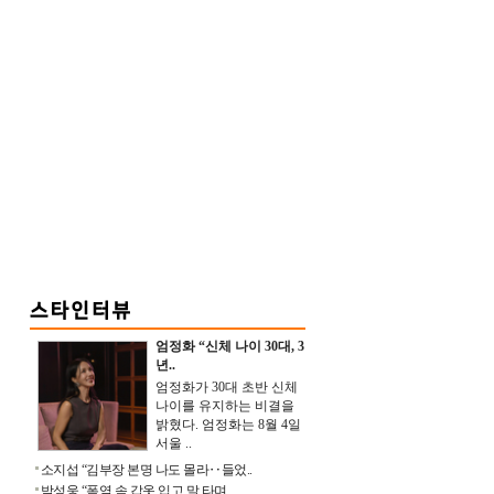
엄정화 “신체 나이 30대, 3
년..
엄정화가 30대 초반 신체
나이를 유지하는 비결을
밝혔다. 엄정화는 8월 4일
서울 ..
소지섭 “김부장 본명 나도 몰라‥들었..
박성웅 “폭염 속 갑옷 입고 말 타며 ..