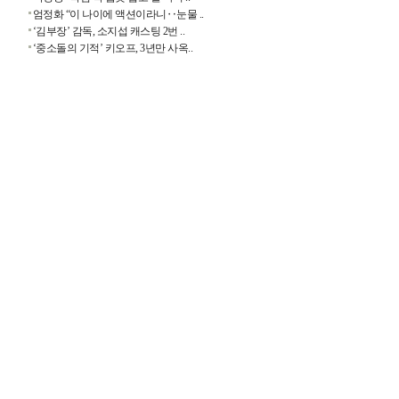
엄정화 “이 나이에 액션이라니‥눈물 ..
‘김부장’ 감독, 소지섭 캐스팅 2번 ..
‘중소돌의 기적’ 키오프, 3년만 사옥..