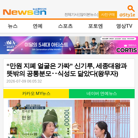
전체기사
|
많이본뉴스
|
사진구매
뉴스
연예
스포츠
포토엔
영상TV
“만원 지폐 얼굴은 가짜” 신기루, 세종대왕과
뜻밖의 공통분모‥식성도 닮았다(왕무자)
2026-07-09 06:05:32
카카오 MY뉴스
네이버 연예뉴스