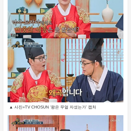
▲ 사진=TV CHOSUN ‘왕은 무얼 자셨는가’ 캡처