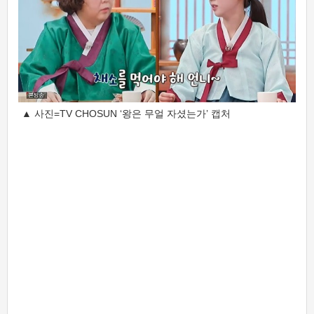
▲ 사진=TV CHOSUN ‘왕은 무얼 자셨는가’ 캡처