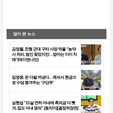
많이 본 뉴스
김정렬, 친형 군대 구타 사망 억울 “농약
사 처리, 범인 찾았지만…엄마는 이미 치
매”(데이앤나잇)
임영웅, 돈 다발 꺼냈다…즉석서 현금으
로 수당 챙겨주는 ‘구단주’
심현섭 “11살 연하 아내에 축의금 다 뺏
겨, 집도 아내 명의” (동치미)[결정적장면]