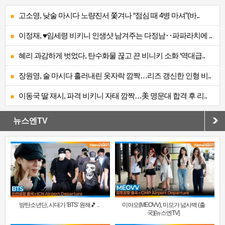
고소영, 낮술 마시다 노량진서 쫓겨나 “점심 때 4병 마셔”(바..
이정재, ♥임세령 비키니 인생샷 남겨주는 다정남‥파파라치에 ..
혜리 과감하게 벗었다, 탄수화물 끊고 끈 비니키 소화 ‘역대급..
장원영, 술 마시다 흘러내린 옷자락 깜짝…리즈 갱신한 인형 비..
이동국 딸 재시, 파격 비키니 자태 깜짝…美 명문대 합격 후 리..
뉴스엔TV
방탄소년단, 시대가 ‘BTS’ 원해🎵 ..
미야오(MEOVV), 미모가 넘사벽 (출
국)[뉴스엔TV]