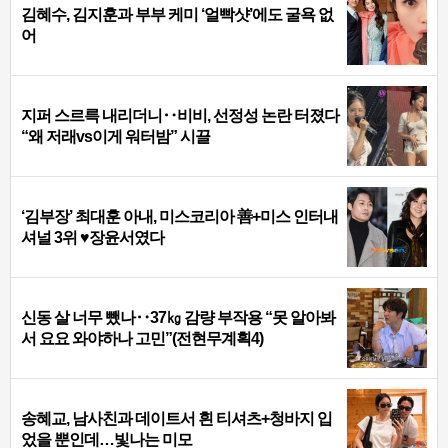
김혜수, 김지훈과 부부 케미 ‘얼빡샷’에도 굴욕 없
어
지퍼 스르륵 내리더니‥비비, 선정성 논란 터졌다
“왜 저래vs이게 워터밤” 시끌
‘김부장’ 최대훈 아내, 미스코리아 善+미스 인터내
셔널 3위 ♥장윤서였다
신동 살 너무 뺐나‥37㎏ 감량 부작용 “못 알아봐
서 요요 와야하나 고민”(전현무계획4)
송혜교, 남사친과 데이트서 흰 티셔츠+청바지 입
었을 뿐인데…빛나는 미모