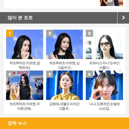
많이 본 포토
하츠투하츠 카르멘, 깜
하츠투하츠 카르멘, 싱
트와이스 미나 ‘눈부신
찍하게 [..
그럽게 인..
아름다..
하츠투하츠 카르멘, 우
김희애, 세월도 비켜간
나나, 도회적인 눈빛에
아한 런웨..
고품격 ..
시선 집..
깜짝 뉴스