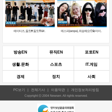
에이티즈, 둠칫❣️ 둠칫❣&#..
에스파(aespa), 죄송해요🥺🎤마이..
방송EN
뮤직EN
포토EN
생활.문화
스포츠
IT.게임
경제
정치
사회
PC보기
|
전체기사
|
이용약관
|
개인정보처리방침
Copyright ⓒ 2004 Newsen. All rights reserved.