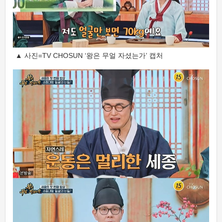
▲ 사진=TV CHOSUN ‘왕은 무얼 자셨는가’ 캡처