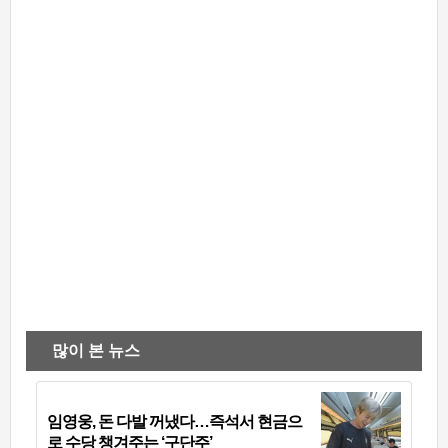
많이 본 뉴스
임영웅, 돈 다발 꺼냈다…즉석서 현금으
로 수당 챙겨주는 ‘구단주’