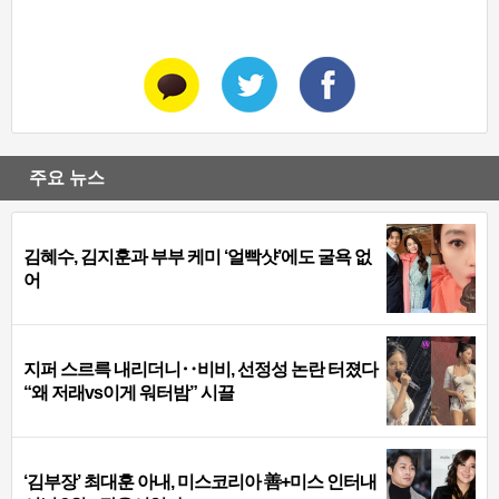
주요 뉴스
김혜수, 김지훈과 부부 케미 ‘얼빡샷’에도 굴욕 없
어
지퍼 스르륵 내리더니‥비비, 선정성 논란 터졌다
“왜 저래vs이게 워터밤” 시끌
‘김부장’ 최대훈 아내, 미스코리아 善+미스 인터내