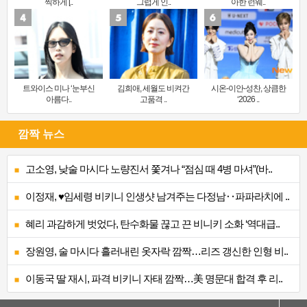
찍하게 [..
그럽게 인..
아한 런웨..
트와이스 미나 ‘눈부신
김희애, 세월도 비켜간
시온-이안-성찬, 상큼한
아름다..
고품격 ..
‘2026 ..
깜짝 뉴스
고소영, 낮술 마시다 노량진서 쫓겨나 “점심 때 4병 마셔”(바..
이정재, ♥임세령 비키니 인생샷 남겨주는 다정남‥파파라치에 ..
혜리 과감하게 벗었다, 탄수화물 끊고 끈 비니키 소화 ‘역대급..
장원영, 술 마시다 흘러내린 옷자락 깜짝…리즈 갱신한 인형 비..
이동국 딸 재시, 파격 비키니 자태 깜짝…美 명문대 합격 후 리..