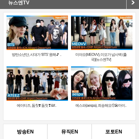
뉴스엔TV
방탄소년단, 시대가 ‘BTS’ 원해🎵 ..
미야오(MEOVV), 미모가 넘사벽 (출
국)[뉴스엔TV]
에이티즈, 둠칫❣️ 둠칫❣&#..
에스파(aespa), 죄송해요🥺🎤마이..
방송EN
뮤직EN
포토EN