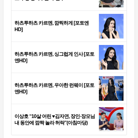
하츠투하츠 카르멘, 깜찍하게 [포토엔
HD]
하츠투하츠 카르멘, 싱그럽게 인사 [포토
엔HD]
하츠투하츠 카르멘, 우아한 런웨이 [포토
엔HD]
이상호 “10살 어린 ♥김자연, 장인·장모님
내 동안에 깜짝 놀라 허락”(아침마당)