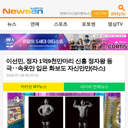
전체기사
|
많이본뉴스
|
사진구매
뉴스
연예
스포츠
포토엔
영상TV
이선민, 정자 1억9천만마리 신흥 정자왕 등
극‥속옷만 입은 화보도 자신만만(라스)
2026-07-09 06:03:42
카카오 MY뉴스
네이버 연예뉴스