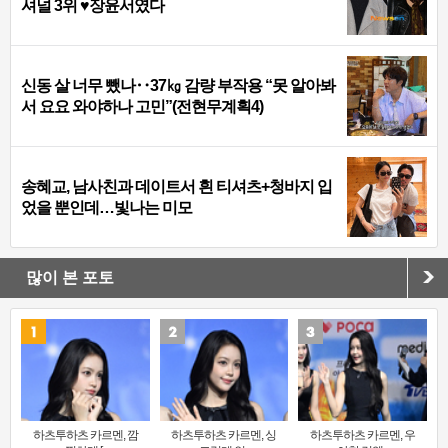
셔널 3위 ♥장윤서였다
신동 살 너무 뺐나‥37㎏ 감량 부작용 “못 알아봐
서 요요 와야하나 고민”(전현무계획4)
송혜교, 남사친과 데이트서 흰 티셔츠+청바지 입
었을 뿐인데…빛나는 미모
많이 본 포토
하츠투하츠 카르멘, 깜
하츠투하츠 카르멘, 싱
하츠투하츠 카르멘, 우