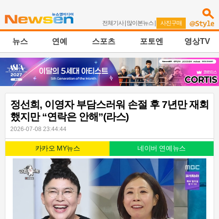
전체기사
|
많이본뉴스
|
사진구매
뉴스
연예
스포츠
포토엔
영상TV
정선희, 이영자 부담스러워 손절 후 7년만 재회
했지만 “연락은 안해”(라스)
2026-07-08 23:44:44
카카오 MY뉴스
네이버 연예뉴스