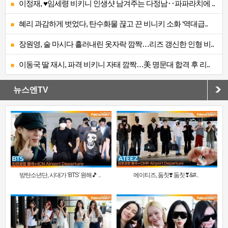
이정재, ♥임세령 비키니 인생샷 남겨주는 다정남‥파파라치에 ..
혜리 과감하게 벗었다, 탄수화물 끊고 끈 비니키 소화 ‘역대급..
장원영, 술 마시다 흘러내린 옷자락 깜짝…리즈 갱신한 인형 비..
이동국 딸 재시, 파격 비키니 자태 깜짝…美 명문대 합격 후 리..
뉴스엔TV
방탄소년단, 시대가 ‘BTS’ 원해🎵 ..
에이티즈, 둠칫❣️ 둠칫❣&#..