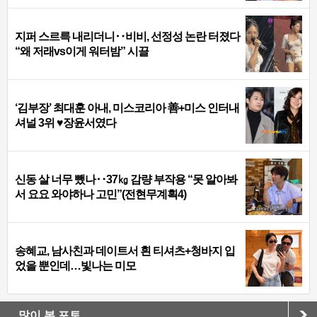
지퍼 스르륵 내리더니‥비비, 선정성 논란 터졌다
“왜 저래vs이게 워터밤” 시끌
‘김부장’ 최대훈 아내, 미스코리아 善+미스 인터내
셔널 3위 ♥장윤서였다
신동 살 너무 뺐나‥37㎏ 감량 부작용 “못 알아봐
서 요요 와야하나 고민”(전현무계획4)
송혜교, 남사친과 데이트서 흰 티셔츠+청바지 입
었을 뿐인데…빛나는 미모
많이 본 포토