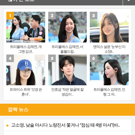
트리플에스 김채연, 개
트리플에스 김채연, 서
엔믹스 설윤 ‘눈부신 미
그맨 김규..
울월드컵..
소’[포..
트와이스 쯔위 ‘갓경 쓴
안효섭 ‘작은 얼굴에 잘
트리플에스 김채연, 인
훈녀’..
생김이 ..
형 그 자..
깜짝 뉴스
고소영, 낮술 마시다 노량진서 쫓겨나 “점심 때 4병 마셔”(바..