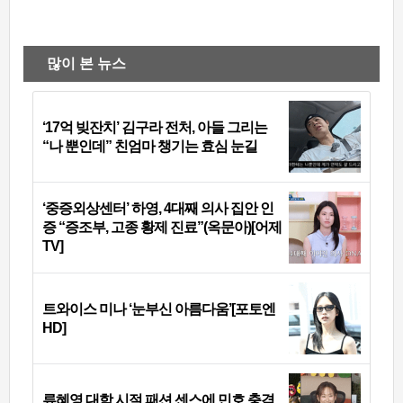
많이 본 뉴스
‘17억 빚잔치’ 김구라 전처, 아들 그리는
“나 뿐인데” 친엄마 챙기는 효심 눈길
‘중증외상센터’ 하영, 4대째 의사 집안 인
증 “증조부, 고종 황제 진료”(옥문아)[어제
TV]
트와이스 미나 ‘눈부신 아름다움’[포토엔
HD]
류혜영 대학 시절 패션 센스에 민호 충격