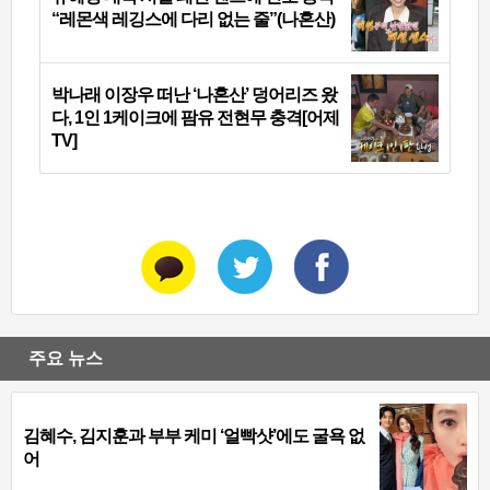
“레몬색 레깅스에 다리 없는 줄”(나혼산)
박나래 이장우 떠난 ‘나혼산’ 덩어리즈 왔
다, 1인 1케이크에 팜유 전현무 충격[어제
TV]
주요 뉴스
김혜수, 김지훈과 부부 케미 ‘얼빡샷’에도 굴욕 없
어