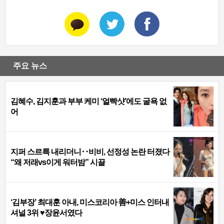
주요 뉴스
김혜수, 김지훈과 부부 케미 ‘얼빡샷’에도 굴욕 없
어
지퍼 스르륵 내리더니‥비비, 선정성 논란 터졌다
“왜 저래vs이게 워터밤” 시끌
‘김부장’ 최대훈 아내, 미스코리아 善+미스 인터내
셔널 3위 ♥장윤서였다