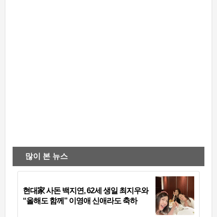
많이 본 뉴스
현대家 사돈 백지연, 62세 생일 최지우와
“올해도 함께” 이영애 신애라도 축하