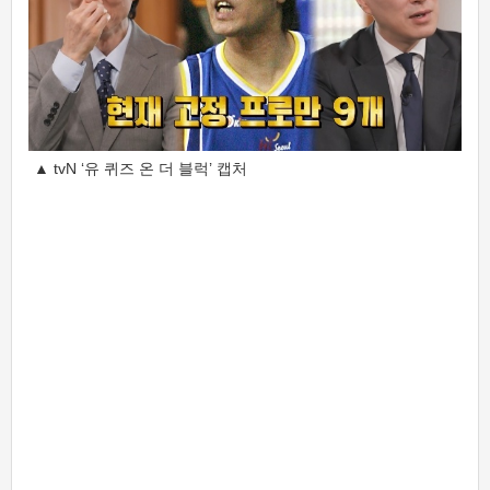
▲ tvN ‘유 퀴즈 온 더 블럭’ 캡처