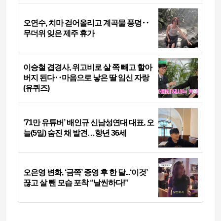
오연수, 치마 걷어올리고 계곡물 풍덩‥
무더위 잊은 제주 휴가
이승철 겹경사, 위고비로 살 쪽 빼고 할아
버지 된다‥마음으로 낳은 딸 임신 자랑
(유퀴즈)
‘71만 유튜버’ 배인규 신남성연대 대표, 오
늘(5일) 숨진 채 발견…향년 36세
오은영 변화, ‘금쪽’ 종영 후 한 달...‘이것’
끊고 살 뺀 모습 포착 “날씬하다!”