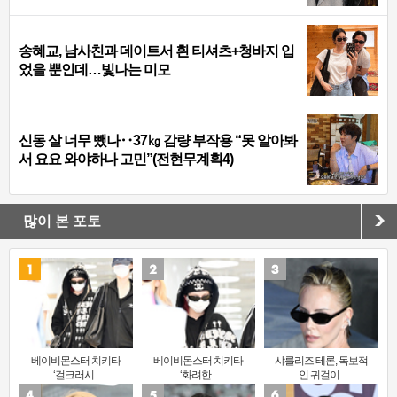
송혜교, 남사친과 데이트서 흰 티셔츠+청바지 입
었을 뿐인데…빛나는 미모
신동 살 너무 뺐나‥37㎏ 감량 부작용 “못 알아봐
서 요요 와야하나 고민”(전현무계획4)
많이 본 포토
베이비몬스터 치키타
베이비몬스터 치키타
샤를리즈 테론, 독보적
‘걸크러시..
‘화려한 ..
인 귀걸이..