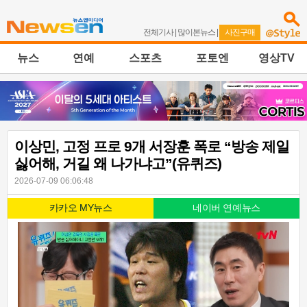
전체기사
|
많이본뉴스
|
사진구매
뉴스
연예
스포츠
포토엔
영상TV
이상민, 고정 프로 9개 서장훈 폭로 “방송 제일
싫어해, 거길 왜 나가냐고”(유퀴즈)
2026-07-09 06:06:48
카카오 MY뉴스
네이버 연예뉴스