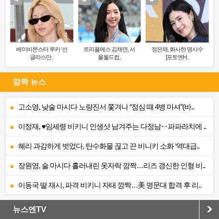
베이비몬스터 루카 ‘선
트리플에스 김채연, 서
정은채, 화사한 명사수
글라스만..
울월드컵..
[포토엔H..
깜짝 뉴스
고소영, 낮술 마시다 노량진서 쫓겨나 “점심 때 4병 마셔”(바..
이정재, ♥임세령 비키니 인생샷 남겨주는 다정남‥파파라치에 ..
혜리 과감하게 벗었다, 탄수화물 끊고 끈 비니키 소화 ‘역대급..
장원영, 술 마시다 흘러내린 옷자락 깜짝…리즈 갱신한 인형 비..
이동국 딸 재시, 파격 비키니 자태 깜짝…美 명문대 합격 후 리..
뉴스엔TV