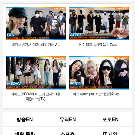
방탄소년단, 시대가 ‘BTS’ 원해🎵 ..
에이티즈, 둠칫❣️ 둠칫❣&#..
미야오(MEOVV), 미모가 넘사벽 (출
에스파(aespa), 죄송해요🥺🎤마이..
국)[뉴스엔TV]
방송EN
뮤직EN
포토EN
생활.문화
스포츠
IT.게임