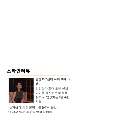
엄정화 “신체 나이 30대, 3
년..
엄정화가 30대 초반 신체
나이를 유지하는 비결을
밝혔다. 엄정화는 8월 4일
서울 ..
소지섭 “김부장 본명 나도 몰라‥들었..
박성웅 “폭염 속 갑옷 입고 말 타며 ..