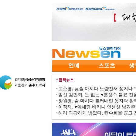
고소영, 낮술 마시다 노량진서 쫓겨나 “점
임신 김민희, 돈 없는 ♥홍상수 불륜 진심
장원영, 술 마시다 흘러내린 옷자락 
이정재, ♥임세령 비키니 인생샷 남겨주
혜리 과감하게 벗었다, 탄수화물 끊고 끈