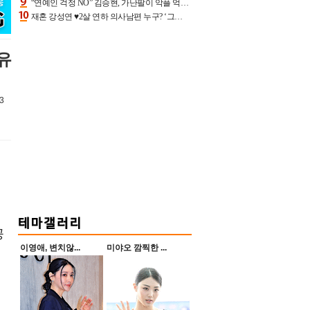
“연예인 걱정 NO” 김승현, 가난팔이 악플 억울할만‥아내+딸과 日 여행
재혼 강성연 ♥2살 연하 의사남편 누구? ‘그알’ 자문의에 훈남 비주얼 초엘리트 스펙 [종합]
유
3
공
이영애, 변치않...
미야오 깜찍한 ...