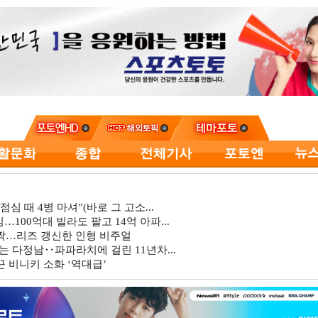
심 때 4병 마셔”(바로 그 고소...
…100억대 빌라도 팔고 14억 아파...
깜짝…리즈 갱신한 인형 비주얼
는 다정남‥파파라치에 걸린 11년차...
 비니키 소화 ‘역대급’