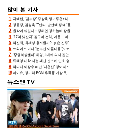
차예련, ‘김부장’ 주상욱 링거투혼+식스팩 비화 “옷 벗는데 아저씨는 안 된다고”(차장금)
장윤정, 김경욱 ‘T팬티’ 발언에 정색 “묻지 않았는데, 그것도 성희롱”(장공장)
원작이 뭐길래‥정해인 강하늘에 장원영까지 참여한 이 영화
‘17억 빚잔치’ 김구라 전처, 아들 그리는 “나 뿐인데” 친엄마 챙기는 효심 눈길
박진희, 최재성 용서할까? ‘붉은 진주’ 오늘(7일) 결말 나온다
트와이스 미나 ‘눈부신 아름다움’[포토엔HD]
‘중증외상센터’ 하영, 4대째 의사 집안 인증 “증조부, 고종 황제 진료”(옥문아)[어제TV]
류혜영 대학 시절 패션 센스에 민호 충격 “레몬색 레깅스에 다리 없는 줄”(나혼산)
박나래 이장우 떠난 ‘나혼산’ 덩어리즈 왔다, 1인 1케이크에 팜유 전현무 충격[어제TV]
아이유, 장기하 BGM 후폭풍 예상 못 했나‥삭제 오보→윤가이까지 엮여 시끌