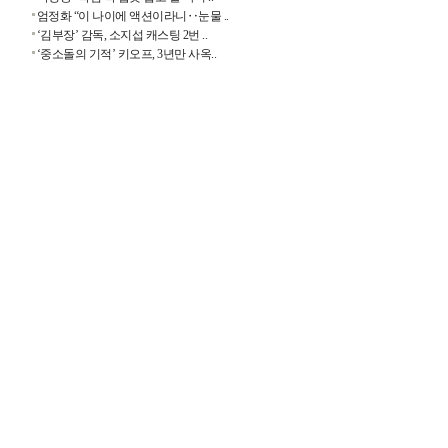
엄정화 “이 나이에 액션이라니‥눈물 ..
‘김부장’ 감독, 소지섭 캐스팅 2번 ..
‘중소돌의 기적’ 키오프, 3년만 사옥..