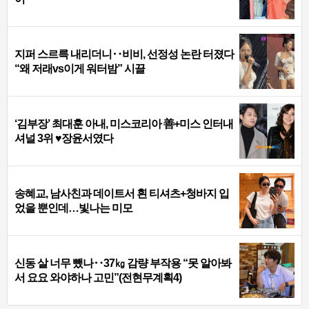
지퍼 스르륵 내리더니‥비비, 선정성 논란 터졌다
“왜 저래vs이게 워터밤” 시끌
‘김부장’ 최대훈 아내, 미스코리아 善+미스 인터내
셔널 3위 ♥장윤서였다
송혜교, 남사친과 데이트서 흰 티셔츠+청바지 입
었을 뿐인데…빛나는 미모
신동 살 너무 뺐나‥37㎏ 감량 부작용 “못 알아봐
서 요요 와야하나 고민”(전현무계획4)