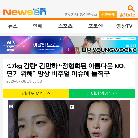
전체기사
|
많이본뉴스
|
사진구매
뉴스
연예
스포츠
포토엔
영상TV
‘17kg 감량’ 김민하 “정형화된 아름다움 NO,
연기 위해” 앙상 비주얼 이슈에 돌직구
2026-07-08 19:33:03
카카오 MY뉴스
네이버 연예뉴스