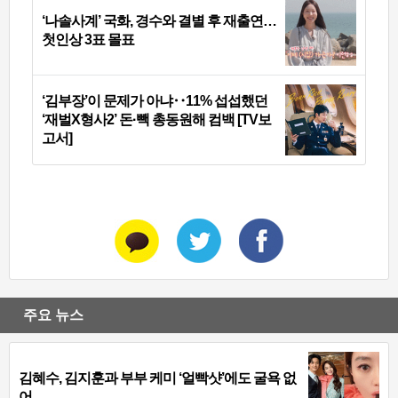
‘나솔사계’ 국화, 경수와 결별 후 재출연…
첫인상 3표 몰표
‘김부장’이 문제가 아냐‥11% 섭섭했던
‘재벌X형사2’ 돈·빽 총동원해 컴백 [TV보
고서]
주요 뉴스
김혜수, 김지훈과 부부 케미 ‘얼빡샷’에도 굴욕 없
어