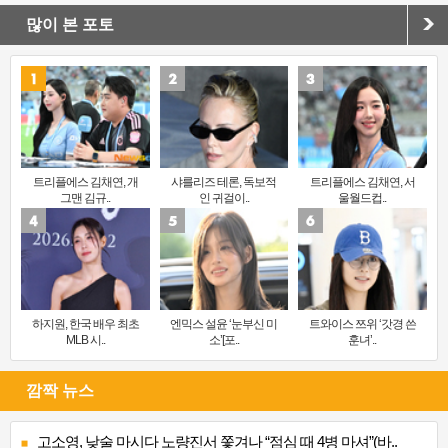
많이 본 포토
트리플에스 김채연, 개
샤를리즈 테론, 독보적
트리플에스 김채연, 서
그맨 김규..
인 귀걸이..
울월드컵..
하지원, 한국 배우 최초
엔믹스 설윤 ‘눈부신 미
트와이스 쯔위 ‘갓경 쓴
MLB 시..
소’[포..
훈녀’..
깜짝 뉴스
고소영, 낮술 마시다 노량진서 쫓겨나 “점심 때 4병 마셔”(바..