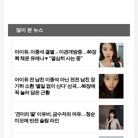
많이 본 뉴스
아이유, 이종석 결별→이관개방증…46장
꽉 채운 유애나 ♥ “열심히 사는 중”
아이유 전 남친 이종석 아닌 전전 남친 장
기하 소환 ‘별일 없이 산다’ 선곡…46장에
꾹 눌러 담은 근황
‘견미리 딸’ 이유비, 금수저의 여유…청순
미모에 반전 슬림 라인