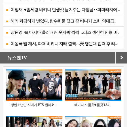
이정재, ♥임세령 비키니 인생샷 남겨주는 다정남‥파파라치에 ..
혜리 과감하게 벗었다, 탄수화물 끊고 끈 비니키 소화 ‘역대급..
장원영, 술 마시다 흘러내린 옷자락 깜짝…리즈 갱신한 인형 비..
이동국 딸 재시, 파격 비키니 자태 깜짝…美 명문대 합격 후 리..
뉴스엔TV
방탄소년단, 시대가 ‘BTS’ 원해🎵 ..
에이티즈, 둠칫❣️ 둠칫❣&#..