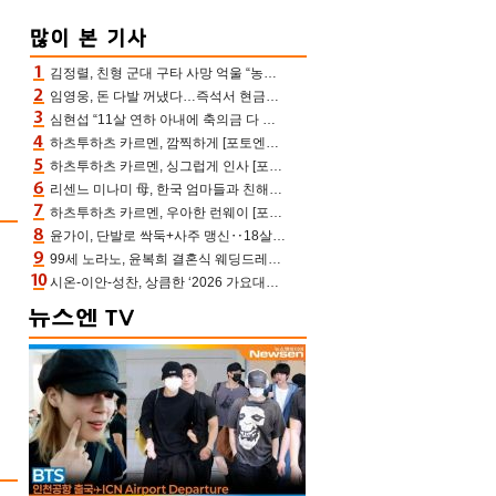
김정렬, 친형 군대 구타 사망 억울 “농약사 처리, 범인 찾았지만…엄마는 이미 치매”(데이앤나잇)
임영웅, 돈 다발 꺼냈다…즉석서 현금으로 수당 챙겨주는 ‘구단주’
심현섭 “11살 연하 아내에 축의금 다 뺏겨, 집도 아내 명의” (동치미)[결정적장면]
하츠투하츠 카르멘, 깜찍하게 [포토엔HD]
하츠투하츠 카르멘, 싱그럽게 인사 [포토엔HD]
리센느 미나미 母, 한국 엄마들과 친해진 비결=BTS “최애 정국 얘기로 통해”(전참시)
하츠투하츠 카르멘, 우아한 런웨이 [포토엔HD]
윤가이, 단발로 싹둑+사주 맹신‥18살 연상 ♥장기하 반한 엉뚱·열정 매력(전참시)
99세 노라노, 윤복희 결혼식 웨딩드레스 제작자였다…극찬 세례
시온-이안-성찬, 상큼한 ‘2026 가요대전 썸머’ MC [포토엔HD]