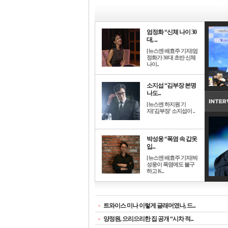
엄정화 “신체 나이 30
대, ...
[뉴스엔 배효주 기자]엄
정화가 30대 초반 신체
나이..
소지섭 “김부장 본명
나도...
[뉴스엔 하지원 기
자]'김부장' 소지섭이 ..
박성웅 “폭염 속 갑옷
입...
[뉴스엔 배효주 기자]박
성웅이 폭염에도 불구
하고 K..
-
트와이스 미나 이렇게 글래머였나, 드...
-
양정원, 으리으리한 집 공개 “시차 적...