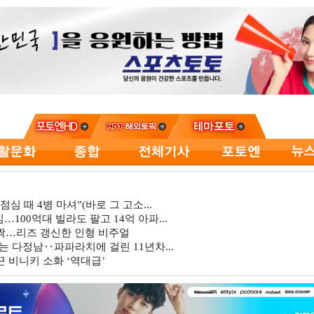
심 때 4병 마셔”(바로 그 고소...
…100억대 빌라도 팔고 14억 아파...
깜짝…리즈 갱신한 인형 비주얼
는 다정남‥파파라치에 걸린 11년차...
 비니키 소화 ‘역대급’