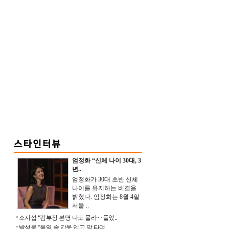
엄정화 “신체 나이 30대, 3
년..
엄정화가 30대 초반 신체
나이를 유지하는 비결을
밝혔다. 엄정화는 8월 4일
서울 ..
소지섭 “김부장 본명 나도 몰라‥들었..
박성웅 “폭염 속 갑옷 입고 말 타며 ..