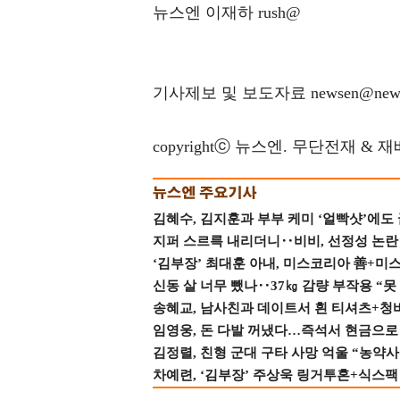
뉴스엔 이재하 rush@
기사제보 및 보도자료 newsen@news
copyrightⓒ 뉴스엔. 무단전재 & 
김혜수, 김지훈과 부부 케미 ‘얼빡샷’에도
지퍼 스르륵 내리더니‥비비, 선정성 논란 터
‘김부장’ 최대훈 아내, 미스코리아 善+미
신동 살 너무 뺐나‥37㎏ 감량 부작용 “못
송혜교, 남사친과 데이트서 흰 티셔츠+청
임영웅, 돈 다발 꺼냈다…즉석서 현금으로 
김정렬, 친형 군대 구타 사망 억울 “농약사
차예련, ‘김부장’ 주상욱 링거투혼+식스팩 