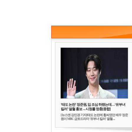
‘태도 논란’ 정준원, 입 조심 하랬는데…‘유부녀
킬러’ 열혈 홍보→시청률 껑충[종합]
[뉴스엔 강민경 기자]태도 논란에 휩싸였던 배우 정준
원이 MBC 금토드라마 '유부녀 킬러' 열혈 ...