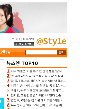
로그인
|
회원가입
배우 최일순, 이혼 후 20년 산속 생활 “딸 내가 버렸다고 원망‥맘 아파”(특종)[어제TV]
‘혼외자→유부남’ 정우성 근황 포착, 수식억 해킹 피해 후배 만났다 “존경하는”
집 공개 유재석, 결혼사진 라면 냄비 받침대 되고 분노‥가족사진도 피해(놀뭐)[어제TV]
백윤식 손녀+정시아 딸 첫 유화 공개, LA 아트쇼→서울국제조각페스타 작가다운 수준급 실력
유혜리, 배우 이근희과 1년 반만 이혼 왜? “식칼 꽂고 의자 던져” 충격 폭로(특종)[어제TV]
임지연, 그림 같은 발리 배경? 뼈말라 청순 비키니 핏에 상대 안 되네
김성수, ♥박소윤 집 이불 폐기 처분 “어떤 X이랑 썼을지 몰라” 질투(신랑수업2)[어제TV]
44kg 송가인 “비가 오나 눈이 오나” 매일 이 운동, 허벅지 근육량 상승+체지방 감소