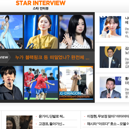
나
에 
[
우 
아, .
김
노한
[
경
갑론
황
11일
[
정
로 
-
윤가이, 단발로 싹...
-
이정현, 무보정 맞아? 어마어마한
-
고경표, 돌아가신 ...
-
채시라 “아프다” 호소→모델 이소