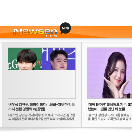
변우석 김규원, 희망이 되다…뭉클+따뜻한 감동
‘데뷔 10주년’ 블랙핑크 지수, 홀
까지 선한 영향력 ing[종합]
했는데…팬들 만난 뒤 눈물
[뉴스엔 강민경 기자]배우 변우석과 코미디언 김규원
[뉴스엔 강민경 기자]그룹 블랙핑크
의 미담이 전해졌다.8월 5일 변우석의 소셜미디어에
을 흘린 모습이 포착됐다.블랙핑크는
는 ...
10...