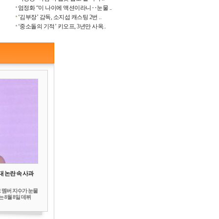
엄정화 “이 나이에 액션이라니‥눈물 ..
‘김부장’ 감독, 소지섭 캐스팅 2번 ..
‘중소돌의 기적’ 키오프, 3년만 사옥..
대 논란 속 사과
 멤버 지수가 눈물
 8월 8일 데뷔