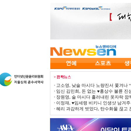
고소영, 낮술 마시다 노량진서 쫓겨나 “점
임신 김민희, 돈 없는 ♥홍상수 불륜 진심
장원영, 술 마시다 흘러내린 옷자락 
이정재, ♥임세령 비키니 인생샷 남겨주
혜리 과감하게 벗었다, 탄수화물 끊고 끈