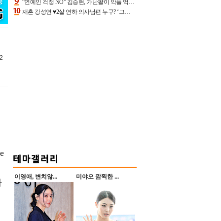
“연예인 걱정 NO” 김승현, 가난팔이 악플 억울할만‥아내+딸과 日 여행
재혼 강성연 ♥2살 연하 의사남편 누구? ‘그알’ 자문의에 훈남 비주얼 초엘리트 스펙 [종합]
2
e
이영애, 변치않...
미야오 깜찍한 ...
하