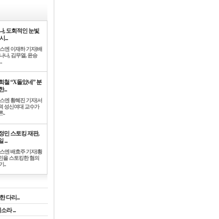
나, 도회적인 눈빛
시...
뉴스엔 이재하 기자]배
나나, 김무열, 윤승
.
희철 “X돌았네” 분
...
뉴스엔 황혜진 기자]서
덕 성신여대 교수가
..
정민 스토킹 재판,
 ...
뉴스엔 배효주 기자]황
민을 스토킹한 혐의
기..
 다리...
라 ...