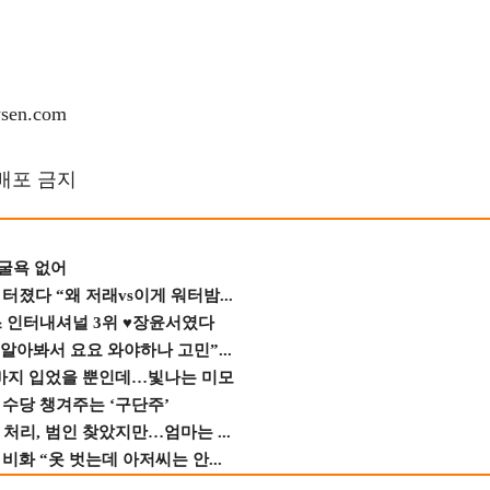
en.com
재배포 금지
 굴욕 없어
졌다 “왜 저래vs이게 워터밤...
스 인터내셔널 3위 ♥장윤서였다
 알아봐서 요요 와야하나 고민”...
바지 입었을 뿐인데…빛나는 미모
수당 챙겨주는 ‘구단주’
 처리, 범인 찾았지만…엄마는 ...
비화 “옷 벗는데 아저씨는 안...