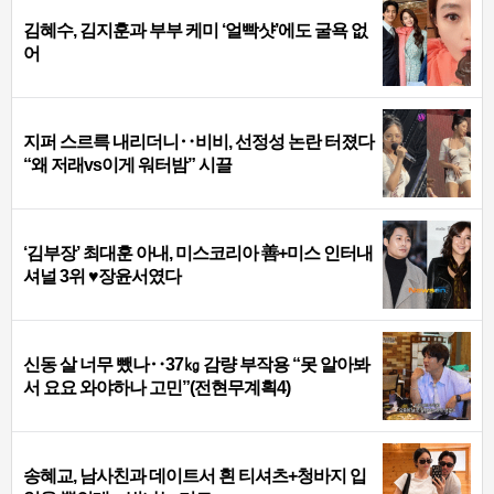
김혜수, 김지훈과 부부 케미 ‘얼빡샷’에도 굴욕 없
어
지퍼 스르륵 내리더니‥비비, 선정성 논란 터졌다
“왜 저래vs이게 워터밤” 시끌
‘김부장’ 최대훈 아내, 미스코리아 善+미스 인터내
셔널 3위 ♥장윤서였다
신동 살 너무 뺐나‥37㎏ 감량 부작용 “못 알아봐
서 요요 와야하나 고민”(전현무계획4)
송혜교, 남사친과 데이트서 흰 티셔츠+청바지 입