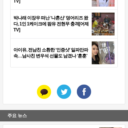
TV]
박나래 이장우 떠난 ‘나혼산’ 덩어리즈 왔
다, 1인 1케이크에 팜유 전현무 충격[어제
TV]
아이유, 전남친 소환한 ‘인증샷’ 일파만파
속…남사친 변우석 선물도 남겼나 ‘훈훈’
주요 뉴스