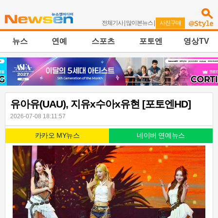
전체기사
|
많이본뉴스
|
사진구매
뉴스
연예
스포츠
포토엔
영상TV
유아유(UAU), 지유x수아x유현 [포토엔HD]
2026-07-08 18:11:57
카카오 MY뉴스
네이버 연예뉴스