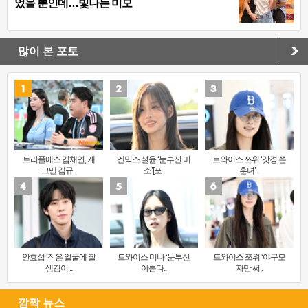
었을 뿐인데…빛나는 미모
많이 본 포토
트리플에스 김채연, 개
엔믹스 설윤 ‘눈부신 미
트와이스 쯔위 ‘갓경 쓴
그맨 김규..
소’[포..
훈녀’..
안효섭 ‘작은 얼굴에 잘
트와이스 미나 ‘눈부신
트와이스 쯔위 ‘야구모
생김이 ..
아름다..
자만 써..
깜짝 뉴스