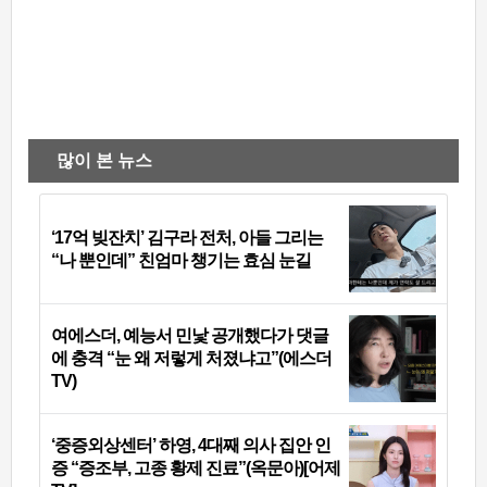
많이 본 뉴스
‘17억 빚잔치’ 김구라 전처, 아들 그리는
“나 뿐인데” 친엄마 챙기는 효심 눈길
여에스더, 예능서 민낯 공개했다가 댓글
에 충격 “눈 왜 저렇게 처졌냐고”(에스더
TV)
‘중증외상센터’ 하영, 4대째 의사 집안 인
증 “증조부, 고종 황제 진료”(옥문아)[어제