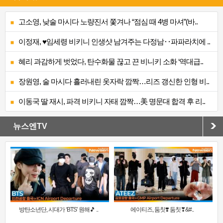
고소영, 낮술 마시다 노량진서 쫓겨나 “점심 때 4병 마셔”(바..
이정재, ♥임세령 비키니 인생샷 남겨주는 다정남‥파파라치에 ..
혜리 과감하게 벗었다, 탄수화물 끊고 끈 비니키 소화 ‘역대급..
장원영, 술 마시다 흘러내린 옷자락 깜짝…리즈 갱신한 인형 비..
이동국 딸 재시, 파격 비키니 자태 깜짝…美 명문대 합격 후 리..
뉴스엔TV
방탄소년단, 시대가 ‘BTS’ 원해🎵 ..
에이티즈, 둠칫❣️ 둠칫❣&#..