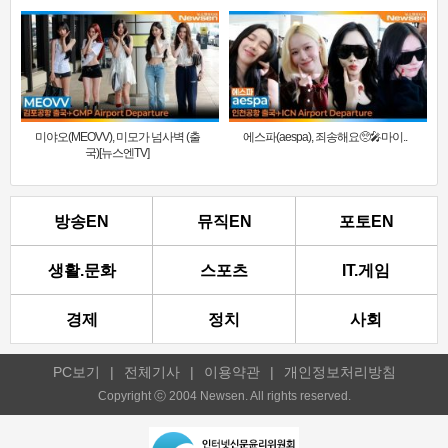
미야오(MEOVV), 미모가 넘사벽 (출
에스파(aespa), 죄송해요🥺🎤마이..
국)[뉴스엔TV]
방송EN
뮤직EN
포토EN
생활.문화
스포츠
IT.게임
경제
정치
사회
PC보기
|
전체기사
|
이용약관
|
개인정보처리방침
Copyright ⓒ 2004 Newsen. All rights reserved.