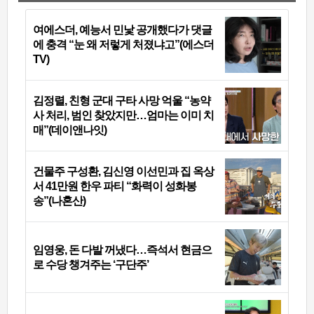
여에스더, 예능서 민낯 공개했다가 댓글
에 충격 “눈 왜 저렇게 처졌냐고”(에스더
TV)
김정렬, 친형 군대 구타 사망 억울 “농약
사 처리, 범인 찾았지만…엄마는 이미 치
매”(데이앤나잇)
건물주 구성환, 김신영 이선민과 집 옥상
서 41만원 한우 파티 “화력이 성화봉
송”(나혼산)
임영웅, 돈 다발 꺼냈다…즉석서 현금으
로 수당 챙겨주는 ‘구단주’