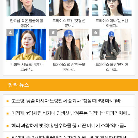
안효섭 ‘작은 얼굴에 잘
트와이스 쯔위 ‘갓경 쓴
트와이스 미나 ‘눈부신
생김이 ..
훈녀’..
아름다..
김희애, 세월도 비켜간
트와이스 쯔위 ‘야구모
트와이스 쯔위 ‘편안한
고품격 ..
자만 써..
스타일..
깜짝 뉴스
고소영, 낮술 마시다 노량진서 쫓겨나 “점심 때 4병 마셔”(바..
이정재, ♥임세령 비키니 인생샷 남겨주는 다정남‥파파라치에 ..
혜리 과감하게 벗었다, 탄수화물 끊고 끈 비니키 소화 ‘역대급..
장원영, 술 마시다 흘러내린 옷자락 깜짝…리즈 갱신한 인형 비..