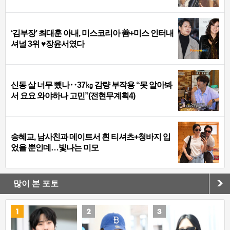
‘김부장’ 최대훈 아내, 미스코리아 善+미스 인터내
셔널 3위 ♥장윤서였다
신동 살 너무 뺐나‥37㎏ 감량 부작용 “못 알아봐
서 요요 와야하나 고민”(전현무계획4)
송혜교, 남사친과 데이트서 흰 티셔츠+청바지 입
었을 뿐인데…빛나는 미모
많이 본 포토