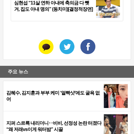
심현섭 “11살 연하 아내에 축의금 다 뺏
겨, 집도 아내 명의” (동치미)[결정적장면]
주요 뉴스
김혜수, 김지훈과 부부 케미 ‘얼빡샷’에도 굴욕 없
어
지퍼 스르륵 내리더니‥비비, 선정성 논란 터졌다
“왜 저래vs이게 워터밤” 시끌