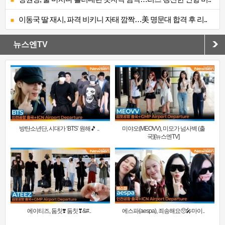
이동국 딸 재시, 파격 비키니 자태 깜짝…美 명문대 합격 후 리..
뉴스엔TV
방탄소년단, 시대가 ‘BTS’ 원해🎵 ..
미야오(MEOVV), 미모가 넘사벽 (출
국)[뉴스엔TV]
에이티즈, 둠칫❣️ 둠칫❣&#..
에스파(aespa), 죄송해요🥺🎤마이..