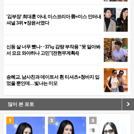
‘김부장’ 최대훈 아내, 미스코리아 善+미스 인터내
셔널 3위 ♥장윤서였다
신동 살 너무 뺐나‥37㎏ 감량 부작용 “못 알아봐
서 요요 와야하나 고민”(전현무계획4)
송혜교, 남사친과 데이트서 흰 티셔츠+청바지 입
었을 뿐인데…빛나는 미모
많이 본 포토