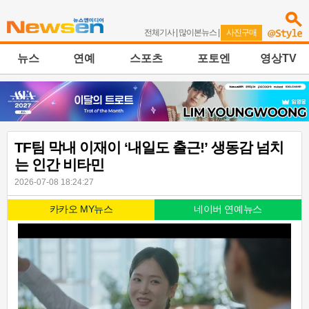
전체기사
|
많이본뉴스
|
사진구매
뉴스
연예
스포츠
포토엔
영상TV
TF팀 막내 이재이 ‘내일도 출근!’ 생동감 넘치
는 인간 비타민
2026-07-08 18:24:27
카카오 MY뉴스
네이버 연예뉴스