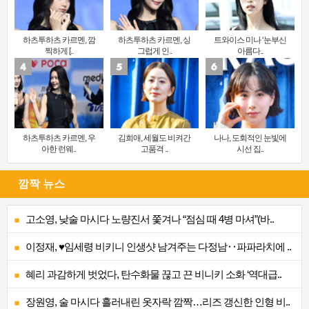
하츠투하츠 카르멘, 깜
하츠투하츠 카르멘, 싱
트와이스 미나 ‘눈부신
찍하게 [..
그럽게 인..
아름다..
하츠투하츠 카르멘, 우
김희애, 세월도 비켜간
나나, 도회적인 눈빛에
아한 런웨..
고품격 ..
시선 집..
깜짝 뉴스
고소영, 낮술 마시다 노량진서 쫓겨나 “점심 때 4병 마셔”(바..
이정재, ♥임세령 비키니 인생샷 남겨주는 다정남‥파파라치에 ..
혜리 과감하게 벗었다, 탄수화물 끊고 끈 비니키 소화 ‘역대급..
장원영, 술 마시다 흘러내린 옷자락 깜짝…리즈 갱신한 인형 비..