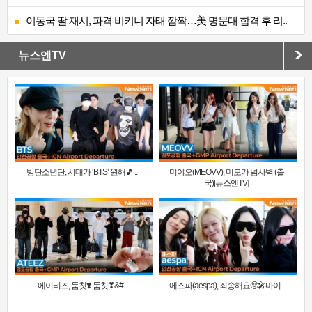
이동국 딸 재시, 파격 비키니 자태 깜짝…美 명문대 합격 후 리..
뉴스엔TV
방탄소년단, 시대가 ‘BTS’ 원해🎵 ..
미야오(MEOVV), 미모가 넘사벽 (출
국)[뉴스엔TV]
에이티즈, 둠칫❣️ 둠칫❣&#..
에스파(aespa), 죄송해요🥺🎤마이..