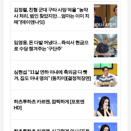
김정렬, 친형 군대 구타 사망 억울 “농약
사 처리, 범인 찾았지만…엄마는 이미 치
매”(데이앤나잇)
임영웅, 돈 다발 꺼냈다…즉석서 현금으
로 수당 챙겨주는 ‘구단주’
심현섭 “11살 연하 아내에 축의금 다 뺏
겨, 집도 아내 명의” (동치미)[결정적장면]
하츠투하츠 카르멘, 깜찍하게 [포토엔
HD]