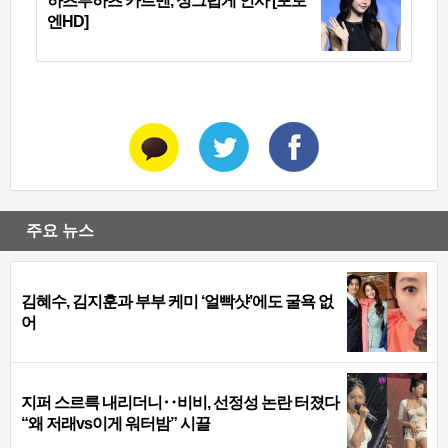
하츠투하츠 카르멘, 싱그럽게 인사 [포토
엔HD]
주요 뉴스
김혜수, 김지훈과 부부 케미 ‘얼빡샷’에도 굴욕 없
어
지퍼 스르륵 내리더니‥비비, 선정성 논란 터졌다
“왜 저래vs이게 워터밤” 시끌