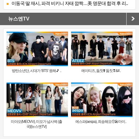
이동국 딸 재시, 파격 비키니 자태 깜짝…美 명문대 합격 후 리..
뉴스엔TV
방탄소년단, 시대가 ‘BTS’ 원해🎵 ..
에이티즈, 둠칫❣️ 둠칫❣&#..
미야오(MEOVV), 미모가 넘사벽 (출
에스파(aespa), 죄송해요🥺🎤마이..
국)[뉴스엔TV]