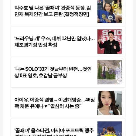
박주호 딸 나은 ‘골때녀’ 관중석 등장, 김
민재 복제인간 보고 혼란 [결정적장면]
‘드라우닝 걔’ 우즈, 데뷔 12년만 일냈다…
체조경기장 입성 확정
‘나는 SOLO’ 33기 첫날부터 반전…첫인
상 0표 영호, 호감남 급부상
아이유, 이종석 결별→이관개방증…46장
꽉 채운 유애나 ♥ “열심히 사는 중”
‘골때녀’ 올스타전, 마시마 포트트릭 맹추