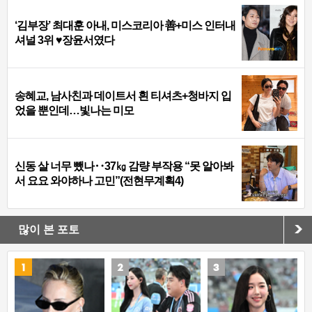
‘김부장’ 최대훈 아내, 미스코리아 善+미스 인터내
셔널 3위 ♥장윤서였다
송혜교, 남사친과 데이트서 흰 티셔츠+청바지 입
었을 뿐인데…빛나는 미모
신동 살 너무 뺐나‥37㎏ 감량 부작용 “못 알아봐
서 요요 와야하나 고민”(전현무계획4)
많이 본 포토