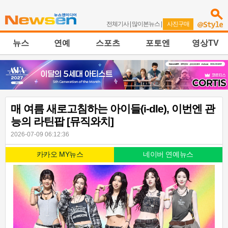
전체기사
|
많이본뉴스
|
사진구매
뉴스
연예
스포츠
포토엔
영상TV
매 여름 새로고침하는 아이들(i-dle), 이번엔 관
능의 라틴팝 [뮤직와치]
2026-07-09 06:12:36
카카오 MY뉴스
네이버 연예뉴스