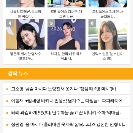
샤를리즈 테론, 독보적
트리플에스 김채연, 개
트리플에스 김채연, 서
인 귀걸이..
그맨 김규..
울월드컵..
정은채, 화사한 명사수
하지원, 한국 배우 최초
엔믹스 설윤 ‘눈부신 미
[포토엔H..
MLB 시..
소’[포..
깜짝 뉴스
고소영, 낮술 마시다 노량진서 쫓겨나 “점심 때 4병 마셔”(바..
이정재, ♥임세령 비키니 인생샷 남겨주는 다정남‥파파라치에 ..
혜리 과감하게 벗었다, 탄수화물 끊고 끈 비니키 소화 ‘역대급..
장원영, 술 마시다 흘러내린 옷자락 깜짝…리즈 갱신한 인형 비..