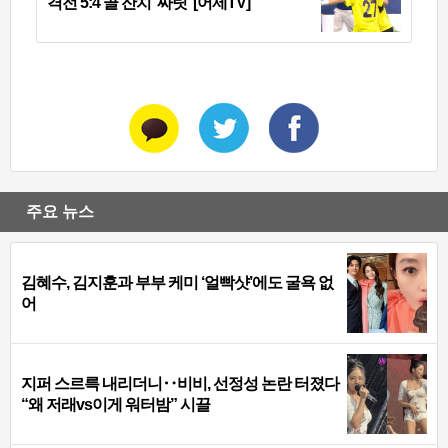
격전 5:4 골 잔치 ‘짜릿’ [어제TV]
주요 뉴스
김혜수, 김지훈과 부부 케미 ‘얼빡샷’에도 굴욕 없
어
지퍼 스르륵 내리더니‥비비, 선정성 논란 터졌다
“왜 저래vs이게 워터밤” 시끌