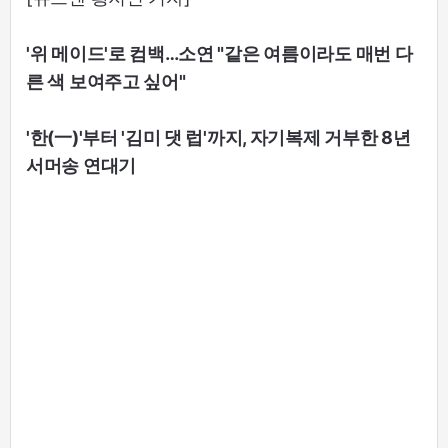
'위 메이드'로 컴백…소연 "같은 여름이라도 매번 다
른 색 보여주고 싶어"
'한(一)'부터 '김미 댓 럽'까지, 자기복제 거부한 8년
서머송 연대기