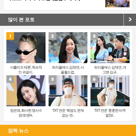
많이 본 포토
샤를리즈 테론, 독보적
트리플에스 김채연, 서
트리플에스 김채연, 개
인 귀걸이..
울월드컵..
그맨 김규..
정은채, 화사한 명사수
TXT 연준 ‘폭염도 문제
TXT 연준 ‘훈훈한 비주
[포토엔H..
없는 연..
얼’[포..
깜짝 뉴스