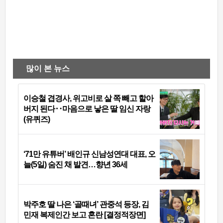
많이 본 뉴스
이승철 겹경사, 위고비로 살 쪽 빼고 할아
버지 된다‥마음으로 낳은 딸 임신 자랑
(유퀴즈)
‘71만 유튜버’ 배인규 신남성연대 대표, 오
늘(5일) 숨진 채 발견…향년 36세
박주호 딸 나은 ‘골때녀’ 관중석 등장, 김
민재 복제인간 보고 혼란 [결정적장면]