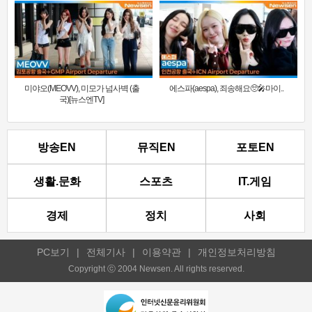
미야오(MEOVV), 미모가 넘사벽 (출
에스파(aespa), 죄송해요🥺🎤마이..
국)[뉴스엔TV]
방송EN
뮤직EN
포토EN
생활.문화
스포츠
IT.게임
경제
정치
사회
PC보기
|
전체기사
|
이용약관
|
개인정보처리방침
Copyright ⓒ 2004 Newsen. All rights reserved.