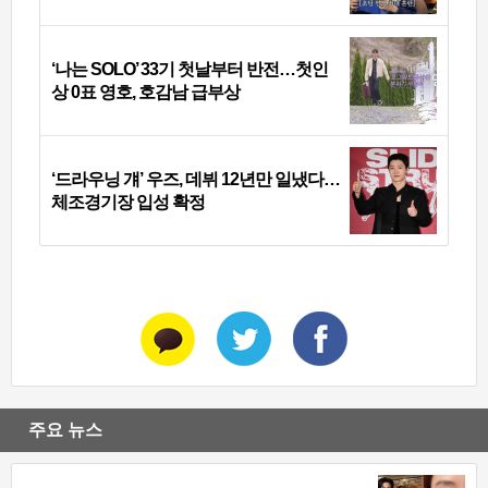
‘나는 SOLO’ 33기 첫날부터 반전…첫인
상 0표 영호, 호감남 급부상
‘드라우닝 걔’ 우즈, 데뷔 12년만 일냈다…
체조경기장 입성 확정
주요 뉴스