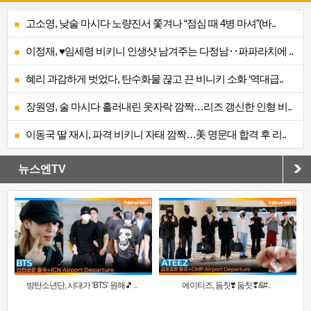
고소영, 낮술 마시다 노량진서 쫓겨나 “점심 때 4병 마셔”(바..
이정재, ♥임세령 비키니 인생샷 남겨주는 다정남‥파파라치에 ..
혜리 과감하게 벗었다, 탄수화물 끊고 끈 비니키 소화 ‘역대급..
장원영, 술 마시다 흘러내린 옷자락 깜짝…리즈 갱신한 인형 비..
이동국 딸 재시, 파격 비키니 자태 깜짝…美 명문대 합격 후 리..
뉴스엔TV
방탄소년단, 시대가 ‘BTS’ 원해🎵 ..
에이티즈, 둠칫❣️ 둠칫❣&#..