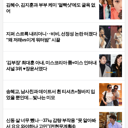
김혜수, 김지훈과 부부 케미 ‘얼빡샷’에도 굴욕 없
어
지퍼 스르륵 내리더니‥비비, 선정성 논란 터졌다
“왜 저래vs이게 워터밤” 시끌
‘김부장’ 최대훈 아내, 미스코리아 善+미스 인터내
셔널 3위 ♥장윤서였다
송혜교, 남사친과 데이트서 흰 티셔츠+청바지 입
었을 뿐인데…빛나는 미모
신동 살 너무 뺐나‥37㎏ 감량 부작용 “못 알아봐
서 요요 와야하나 고민”(전현무계획4)