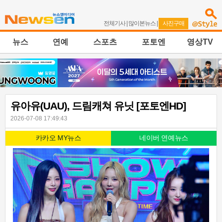
전체기사
|
많이본뉴스
|
사진구매
뉴스
연예
스포츠
포토엔
영상TV
유아유(UAU), 드림캐쳐 유닛 [포토엔HD]
2026-07-08 17:49:43
카카오 MY뉴스
네이버 연예뉴스