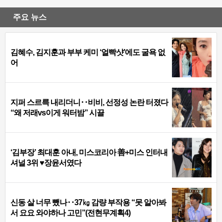
주요 뉴스
김혜수, 김지훈과 부부 케미 ‘얼빡샷’에도 굴욕 없
어
지퍼 스르륵 내리더니‥비비, 선정성 논란 터졌다
“왜 저래vs이게 워터밤” 시끌
‘김부장’ 최대훈 아내, 미스코리아 善+미스 인터내
셔널 3위 ♥장윤서였다
신동 살 너무 뺐나‥37㎏ 감량 부작용 “못 알아봐
서 요요 와야하나 고민”(전현무계획4)