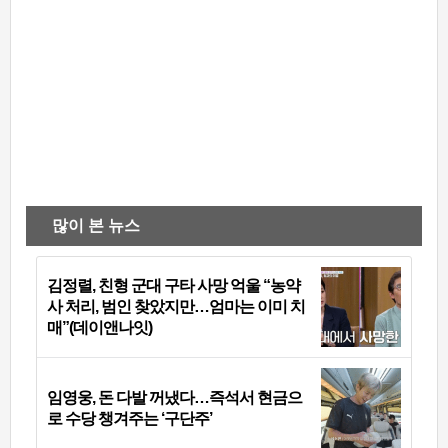
많이 본 뉴스
김정렬, 친형 군대 구타 사망 억울 “농약
사 처리, 범인 찾았지만…엄마는 이미 치
매”(데이앤나잇)
임영웅, 돈 다발 꺼냈다…즉석서 현금으
로 수당 챙겨주는 ‘구단주’