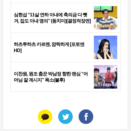
심현섭 “11살 연하 아내에 축의금 다 뺏
겨, 집도 아내 명의” (동치미)[결정적장면]
하츠투하츠 카르멘, 깜찍하게 [포토엔
HD]
이찬원, 원조 춤꾼 박남정 향한 팬심 “어
머님 잘 계시지” 폭소(불후)