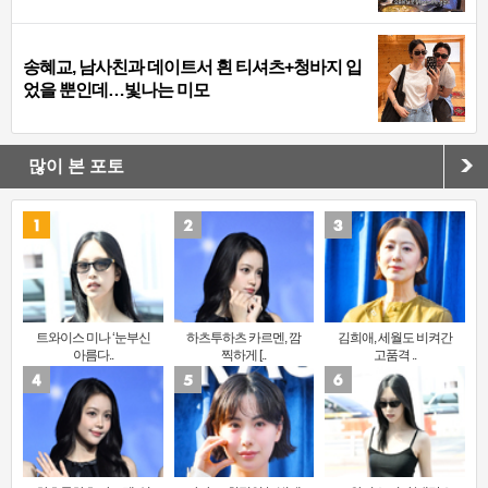
송혜교, 남사친과 데이트서 흰 티셔츠+청바지 입
었을 뿐인데…빛나는 미모
많이 본 포토
트와이스 미나 ‘눈부신
하츠투하츠 카르멘, 깜
김희애, 세월도 비켜간
아름다..
찍하게 [..
고품격 ..