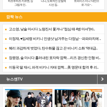
하츠투하츠 카르멘, 싱
나나, 도회적인 눈빛에
트와이스 미나 ‘대만으
그럽게 인..
시선 집..
로 가요~..
깜짝 뉴스
고소영, 낮술 마시다 노량진서 쫓겨나 “점심 때 4병 마셔”(바..
이정재, ♥임세령 비키니 인생샷 남겨주는 다정남‥파파라치에 ..
혜리 과감하게 벗었다, 탄수화물 끊고 끈 비니키 소화 ‘역대급..
장원영, 술 마시다 흘러내린 옷자락 깜짝…리즈 갱신한 인형 비..
이동국 딸 재시, 파격 비키니 자태 깜짝…美 명문대 합격 후 리..
뉴스엔TV