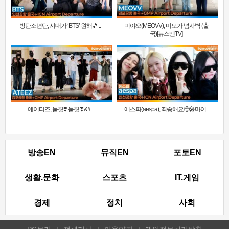
방탄소년단, 시대가 ‘BTS’ 원해🎵 ..
미야오(MEOVV), 미모가 넘사벽 (출
국)[뉴스엔TV]
에이티즈, 둠칫❣️ 둠칫❣&#..
에스파(aespa), 죄송해요🥺🎤마이..
방송EN
뮤직EN
포토EN
생활.문화
스포츠
IT.게임
경제
정치
사회