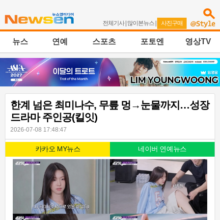
전체기사
|
많이본뉴스
|
사진구매
뉴스
연예
스포츠
포토엔
영상TV
한계 넘은 최미나수, 무릎 멍→눈물까지…성장
드라마 주인공(킬잇)
2026-07-08 17:48:47
카카오 MY뉴스
네이버 연예뉴스