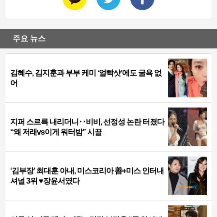
주요 뉴스
김혜수, 김지훈과 부부 케미 ‘얼빡샷’에도 굴욕 없
어
지퍼 스르륵 내리더니‥비비, 선정성 논란 터졌다
“왜 저래vs이게 워터밤” 시끌
‘김부장’ 최대훈 아내, 미스코리아 善+미스 인터내
셔널 3위 ♥장윤서였다