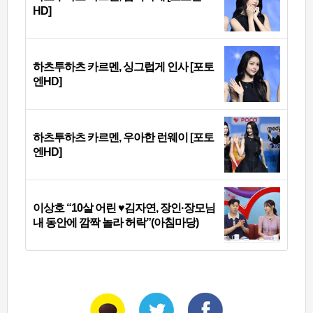
HD]
하츠투하츠 카르멘, 싱그럽게 인사 [포토
엔HD]
하츠투하츠 카르멘, 우아한 런웨이 [포토
엔HD]
이상호 “10살 어린 ♥김자연, 장인·장모님
내 동안에 깜짝 놀라 허락”(아침마당)