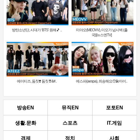
방탄소년단, 시대가 ‘BTS’ 원해🎵 ..
미야오(MEOVV), 미모가 넘사벽 (출
국)[뉴스엔TV]
에이티즈, 둠칫❣️ 둠칫❣&#..
에스파(aespa), 죄송해요🥺🎤마이..
방송EN
뮤직EN
포토EN
생활.문화
스포츠
IT.게임
경제
정치
사회