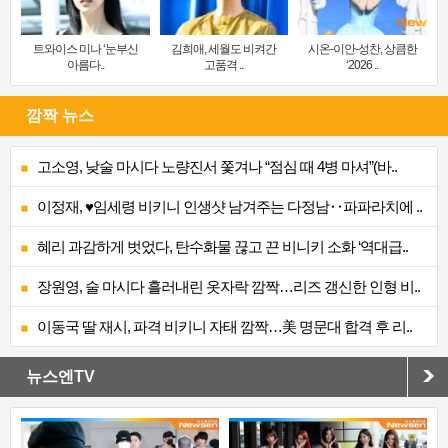
트와이스 미나 ‘눈부신
김희애, 세월도 비켜간
시온-이안-성찬, 상큼한
아름다..
고품격 ..
‘2026 ..
깜짝 뉴스
고소영, 낮술 마시다 노량진서 쫓겨나 “점심 때 4병 마셔”(바..
이정재, ♥임세령 비키니 인생샷 남겨주는 다정남‥파파라치에 ..
혜리 과감하게 벗었다, 탄수화물 끊고 끈 비니키 소화 ‘역대급..
장원영, 술 마시다 흘러내린 옷자락 깜짝…리즈 갱신한 인형 비..
이동국 딸 재시, 파격 비키니 자태 깜짝…美 명문대 합격 후 리..
뉴스엔TV