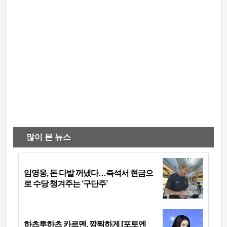
많이 본 뉴스
임영웅, 돈 다발 꺼냈다…즉석서 현금으
로 수당 챙겨주는 ‘구단주’
하츠투하츠 카르멘, 깜찍하게 [포토엔