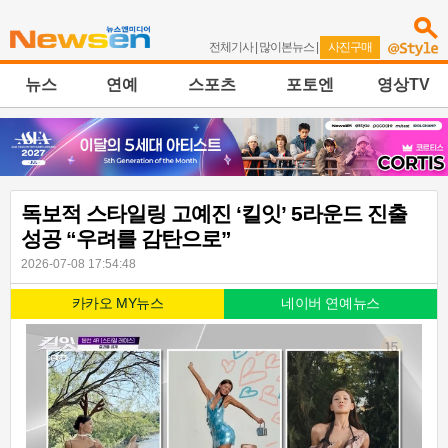
전체기사
|
많이본뉴스
|
사진구매
뉴스
연예
스포츠
포토엔
영상TV
독보적 스타일링 고예진 ‘킬잇’ 5라운드 진출
성공 “우려를 감탄으로”
2026-07-08 17:54:48
카카오 MY뉴스
네이버 연예뉴스