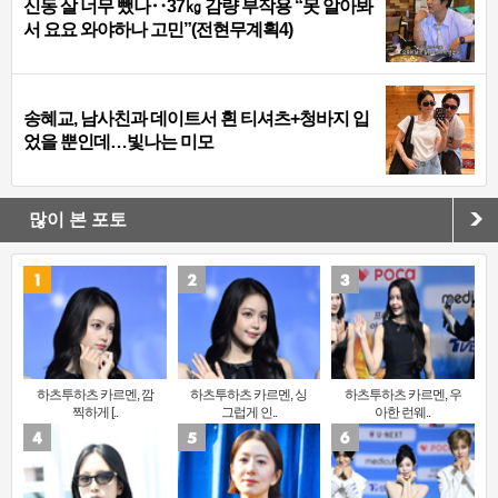
신동 살 너무 뺐나‥37㎏ 감량 부작용 “못 알아봐
서 요요 와야하나 고민”(전현무계획4)
송혜교, 남사친과 데이트서 흰 티셔츠+청바지 입
었을 뿐인데…빛나는 미모
많이 본 포토
하츠투하츠 카르멘, 깜
하츠투하츠 카르멘, 싱
하츠투하츠 카르멘, 우
찍하게 [..
그럽게 인..
아한 런웨..