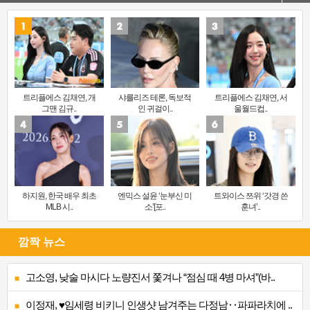
트리플에스 김채연, 개
샤를리즈 테론, 독보적
트리플에스 김채연, 서
그맨 김규..
인 귀걸이..
울월드컵..
하지원, 한국 배우 최초
엔믹스 설윤 ‘눈부신 미
트와이스 쯔위 ‘갓경 쓴
MLB 시..
소’[포..
훈녀’..
깜짝 뉴스
고소영, 낮술 마시다 노량진서 쫓겨나 “점심 때 4병 마셔”(바..
이정재, ♥임세령 비키니 인생샷 남겨주는 다정남‥파파라치에 ..