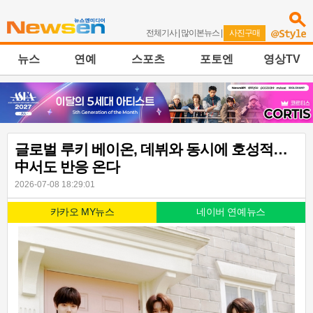
전체기사
|
많이본뉴스
|
사진구매
뉴스
연예
스포츠
포토엔
영상TV
글로벌 루키 베이온, 데뷔와 동시에 호성적…
中서도 반응 온다
2026-07-08 18:29:01
카카오 MY뉴스
네이버 연예뉴스