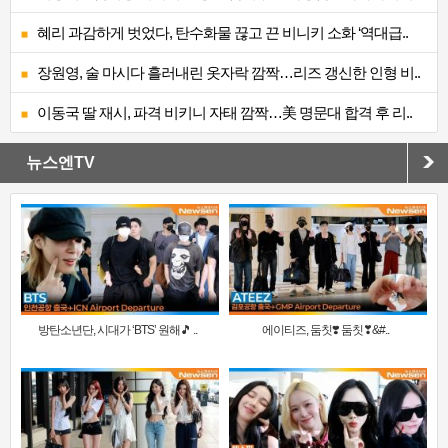
혜리 과감하게 벗었다, 탄수화물 끊고 끈 비니키 소화 ‘역대급..
장원영, 술 마시다 흘러내린 옷자락 깜짝…리즈 갱신한 인형 비..
이동국 딸 재시, 파격 비키니 자태 깜짝…美 명문대 합격 후 리..
뉴스엔TV
방탄소년단, 시대가 ‘BTS’ 원해🎵 ..
에이티즈, 둠칫❣️ 둠칫❣&#..