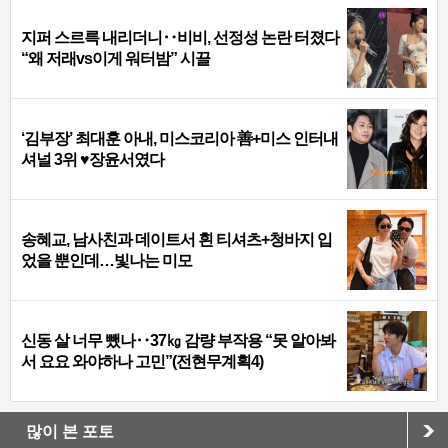
지퍼 스르륵 내리더니‥비비, 선정성 논란 터졌다
“왜 저래vs이게 워터밤” 시끌
‘김부장’ 최대훈 아내, 미스코리아 善+미스 인터내
셔널 3위 ♥장윤서였다
송혜교, 남사친과 데이트서 흰 티셔츠+청바지 입
었을 뿐인데…빛나는 미모
신동 살 너무 뺐나‥37㎏ 감량 부작용 “못 알아봐
서 요요 와야하나 고민”(전현무계획4)
많이 본 포토