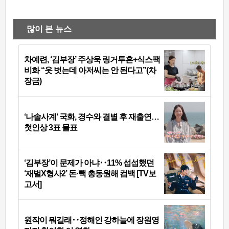
많이 본 뉴스
차예련, ‘김부장’ 주상욱 링거투혼+식스팩
비화 “옷 벗는데 아저씨는 안 된다고”(차
장금)
‘나솔사계’ 국화, 경수와 결별 후 재출연…
첫인상 3표 몰표
‘김부장’이 문제가 아냐‥11% 섭섭했던
‘재벌X형사2’ 돈·빽 총동원해 컴백 [TV보
고서]
원작이 뭐길래‥정해인 강하늘에 장원영