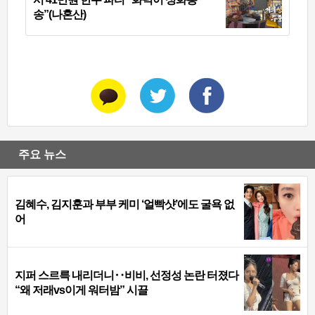
송”(나혼산)
주요 뉴스
김혜수, 김지훈과 부부 케미 ‘얼빡샷’에도 굴욕 없
어
지퍼 스르륵 내리더니‥비비, 선정성 논란 터졌다
“왜 저래vs이게 워터밤” 시끌