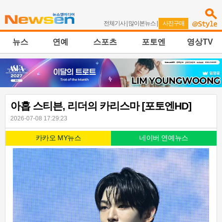
전체기사
|
많이본뉴스
|
사진구매
뉴스
연예
스포츠
포토엔
영상TV
아홉 스티븐, 리더의 카리스마 [포토엔HD]
2026-07-08 17:29:23
카카오 MY뉴스
네이버 연예뉴스