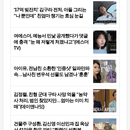
‘17억 빚잔치’ 김구라 전처, 아들 그리는
“나 뿐인데” 친엄마 챙기는 효심 눈길
여에스더, 예능서 민낯 공개했다가 댓글
에 충격 “눈 왜 저렇게 처졌냐고”(에스더
TV)
아이유, 전남친 소환한 ‘인증샷’ 일파만파
속…남사친 변우석 선물도 남겼나 ‘훈훈’
김정렬, 친형 군대 구타 사망 억울 “농약
사 처리, 범인 찾았지만…엄마는 이미 치
매”(데이앤나잇)
건물주 구성환, 김신영 이선민과 집 옥상
서 41만원 한우 파티 “화력이 성화봉