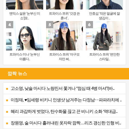
엔믹스 설윤 ‘눈부신 미
트와이스 쯔위 ‘갓경 쓴
안효섭 ‘작은 얼굴에 잘
소’[포..
훈녀’..
생김이 ..
트와이스 미나 ‘눈부신
트와이스 쯔위 ‘야구모
트와이스 쯔위 ‘편안한
아름다..
자만 써..
스타일..
깜짝 뉴스
고소영, 낮술 마시다 노량진서 쫓겨나 “점심 때 4병 마셔”(바..
이정재, ♥임세령 비키니 인생샷 남겨주는 다정남‥파파라치에 ..
혜리 과감하게 벗었다, 탄수화물 끊고 끈 비니키 소화 ‘역대급..
장원영, 술 마시다 흘러내린 옷자락 깜짝…리즈 갱신한 인형 비..