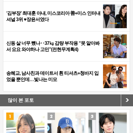
‘김부장’ 최대훈 아내, 미스코리아 善+미스 인터내
셔널 3위 ♥장윤서였다
신동 살 너무 뺐나‥37㎏ 감량 부작용 “못 알아봐
서 요요 와야하나 고민”(전현무계획4)
송혜교, 남사친과 데이트서 흰 티셔츠+청바지 입
었을 뿐인데…빛나는 미모
많이 본 포토