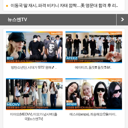
이동국 딸 재시, 파격 비키니 자태 깜짝…美 명문대 합격 후 리..
뉴스엔TV
방탄소년단, 시대가 ‘BTS’ 원해🎵 ..
에이티즈, 둠칫❣️ 둠칫❣&#..
미야오(MEOVV), 미모가 넘사벽 (출
에스파(aespa), 죄송해요🥺🎤마이..
국)[뉴스엔TV]