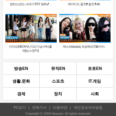
방탄소년단, 시대가 ‘BTS’ 원해🎵 ..
에이티즈, 둠칫❣️ 둠칫❣&#..
미야오(MEOVV), 미모가 넘사벽 (출
에스파(aespa), 죄송해요🥺🎤마이..
국)[뉴스엔TV]
방송EN
뮤직EN
포토EN
생활.문화
스포츠
IT.게임
경제
정치
사회
PC보기
|
전체기사
|
이용약관
|
개인정보처리방침
Copyright ⓒ 2004 Newsen. All rights reserved.