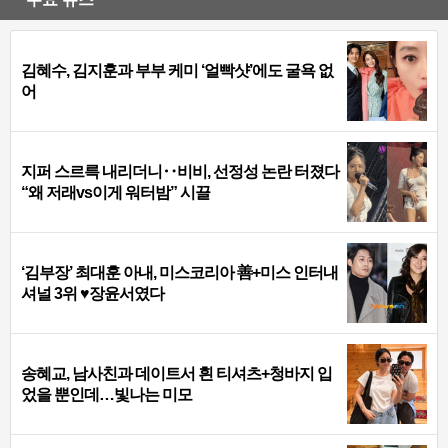
김혜수, 김지훈과 부부 케미 ‘얼빡샷’에도 굴욕 없
어
지퍼 스르륵 내리더니‥비비, 선정성 논란 터졌다
“왜 저래vs이게 워터밤” 시끌
‘김부장’ 최대훈 아내, 미스코리아 善+미스 인터내
셔널 3위 ♥장윤서였다
송혜교, 남사친과 데이트서 흰 티셔츠+청바지 입
었을 뿐인데…빛나는 미모