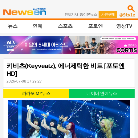
전체기사
|
많이본뉴스
|
사진구매
뉴스
연예
스포츠
포토엔
영상TV
키비츠(Keyveatz), 에너제틱한 비트 [포토엔
HD]
2026-07-08 17:29:27
카카오 MY뉴스
네이버 연예뉴스