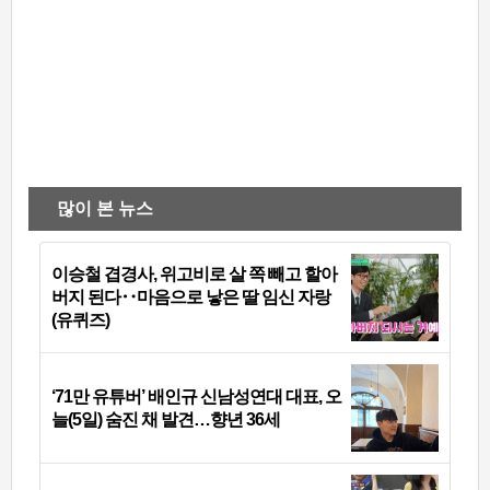
많이 본 뉴스
이승철 겹경사, 위고비로 살 쪽 빼고 할아
버지 된다‥마음으로 낳은 딸 임신 자랑
(유퀴즈)
‘71만 유튜버’ 배인규 신남성연대 대표, 오
늘(5일) 숨진 채 발견…향년 36세