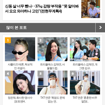
신동 살 너무 뺐나‥37㎏ 감량 부작용 “못 알아봐
서 요요 와야하나 고민”(전현무계획4)
많이 본 포토
샤를리즈 테론, 독보적
트리플에스 김채연, 서
트리플에스 김채연, 개
인 귀걸이..
울월드컵..
그맨 김규..
정은채, 화사한 명사수
TXT 연준 ‘폭염도 문제
TXT 연준 ‘훈훈한 비주
[포토엔H..
없는 연..
얼’[포..