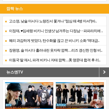
깜짝 뉴스
고소영, 낮술 마시다 노량진서 쫓겨나 “점심 때 4병 마셔”(바..
이정재, ♥임세령 비키니 인생샷 남겨주는 다정남‥파파라치에 ..
혜리 과감하게 벗었다, 탄수화물 끊고 끈 비니키 소화 ‘역대급..
장원영, 술 마시다 흘러내린 옷자락 깜짝…리즈 갱신한 인형 비..
이동국 딸 재시, 파격 비키니 자태 깜짝…美 명문대 합격 후 리..
뉴스엔TV