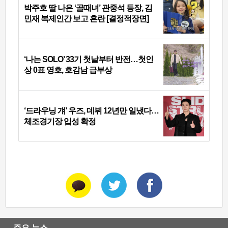
박주호 딸 나은 ‘골때녀’ 관중석 등장, 김
민재 복제인간 보고 혼란 [결정적장면]
‘나는 SOLO’ 33기 첫날부터 반전…첫인
상 0표 영호, 호감남 급부상
‘드라우닝 걔’ 우즈, 데뷔 12년만 일냈다…
체조경기장 입성 확정
주요 뉴스